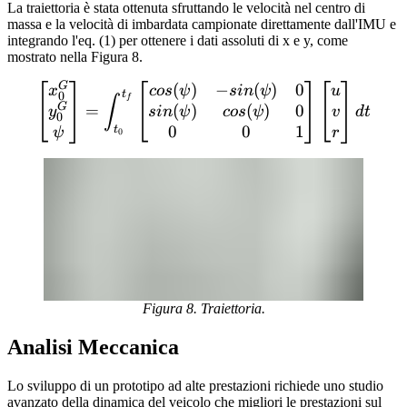
La traiettoria è stata ottenuta sfruttando le velocità nel centro di
massa e la velocità di imbardata campionate direttamente dall'IMU e
integrando l'eq. (1) per ottenere i dati assoluti di x e y, come
mostrato nella Figura 8.
G
(
)
−
(
)
0
\begin{bmatrix} x^G_0 \\ 
x
cos
ψ
s
in
ψ
u
t
0
f
∫
G
(
)
(
)
0
=
s
in
ψ
cos
ψ
v
y
d
t
0
0
0
1
t
r
ψ
0
Figura 8. Traiettoria.
Analisi Meccanica
Lo sviluppo di un prototipo ad alte prestazioni richiede uno studio
avanzato della dinamica del veicolo che migliori le prestazioni sul