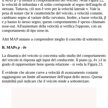
Il MAP β - ρ mostra il comportamento del veicolo. Nella Figura 22,
la velocità di imbardata r di solito corrisponde al segno dell'angolo di
sterzata. Tuttavia, ciò non è vero per la velocità laterale v. Vale la
pena di notare che le caratteristiche del veicolo, a velocità costante,
cambiano segno al variare della curvatura. Inoltre, a basse velocità, β
e ρ hanno lo stesso segno; questo comportamento è spesso chiamato
nose-out. All'aumentare della velocità si verifica l'opposto, con un
comportamento di tipo nose-in.
Altri MAP aiutano a comprendere meglio il concetto di sottosterzo.
B. MAPs
ρ
-
δv
La dinamica del veicolo si concentra sullo studio del comportamento
del veicolo in risposta agli input del conducente. Il piano (ρ, δv ) è in
grado di rappresentare bene questa relazione - si veda la Figura 23.
È evidente che alcune curve a velocità di avanzamento costante
raggiungono un limite all'aumentare dell'input dello sterzo. Questa
instabilità può indicare che il veicolo tende a sottosterzare.