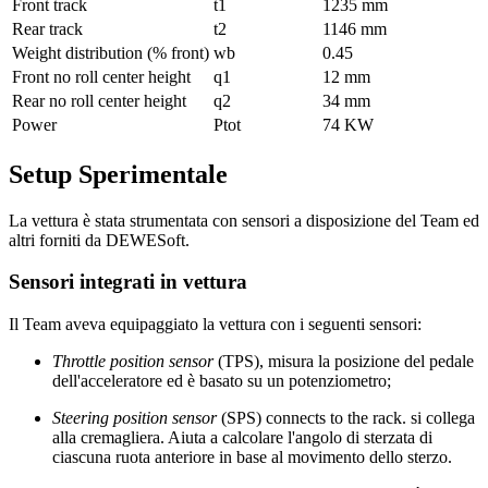
Front track
t1
1235 mm
Rear track
t2
1146 mm
Weight distribution (% front)
wb
0.45
Front no roll center height
q1
12 mm
Rear no roll center height
q2
34 mm
Power
Ptot
74 KW
Setup Sperimentale
La vettura è stata strumentata con sensori a disposizione del Team ed
altri forniti da DEWESoft.
Sensori integrati in vettura
Il Team aveva equipaggiato la vettura con i seguenti sensori:
Throttle position sensor
(TPS), misura la posizione del pedale
dell'acceleratore ed è basato su un potenziometro;
Steering position sensor
(SPS) connects to the rack. si collega
alla cremagliera. Aiuta a calcolare l'angolo di sterzata di
ciascuna ruota anteriore in base al movimento dello sterzo.