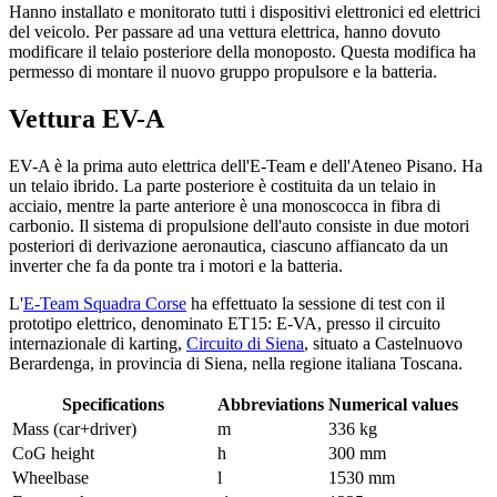
Hanno installato e monitorato tutti i dispositivi elettronici ed elettrici
del veicolo. Per passare ad una vettura elettrica, hanno dovuto
modificare il telaio posteriore della monoposto. Questa modifica ha
permesso di montare il nuovo gruppo propulsore e la batteria.
Vettura EV-A
EV-A è la prima auto elettrica dell'E-Team e dell'Ateneo Pisano. Ha
un telaio ibrido. La parte posteriore è costituita da un telaio in
acciaio, mentre la parte anteriore è una monoscocca in fibra di
carbonio. Il sistema di propulsione dell'auto consiste in due motori
posteriori di derivazione aeronautica, ciascuno affiancato da un
inverter che fa da ponte tra i motori e la batteria.
L'
E-Team Squadra Corse
ha effettuato la sessione di test con il
prototipo elettrico, denominato ET15: E-VA, presso il circuito
internazionale di karting,
Circuito di Siena
, situato a Castelnuovo
Berardenga, in provincia di Siena, nella regione italiana Toscana.
Specifications
Abbreviations
Numerical values
Mass (car+driver)
m
336 kg
CoG height
h
300 mm
Wheelbase
l
1530 mm