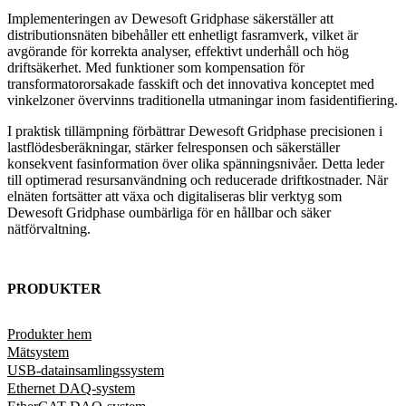
Implementeringen av Dewesoft Gridphase säkerställer att
distributionsnäten bibehåller ett enhetligt fasramverk, vilket är
avgörande för korrekta analyser, effektivt underhåll och hög
driftsäkerhet. Med funktioner som kompensation för
transformatororsakade fasskift och det innovativa konceptet med
vinkelzoner övervinns traditionella utmaningar inom fasidentifiering.
I praktisk tillämpning förbättrar Dewesoft Gridphase precisionen i
lastflödesberäkningar, stärker felresponsen och säkerställer
konsekvent fasinformation över olika spänningsnivåer. Detta leder
till optimerad resursanvändning och reducerade driftkostnader. När
elnäten fortsätter att växa och digitaliseras blir verktyg som
Dewesoft Gridphase oumbärliga för en hållbar och säker
nätförvaltning.
PRODUKTER
Produkter hem
Mätsystem
USB-datainsamlingssystem
Ethernet DAQ-system