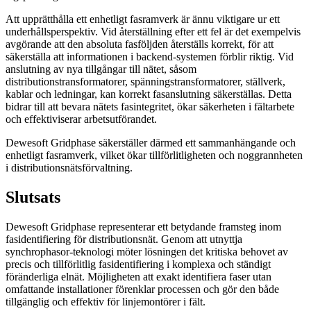
Att upprätthålla ett enhetligt fasramverk är ännu viktigare ur ett
underhållsperspektiv. Vid återställning efter ett fel är det exempelvis
avgörande att den absoluta fasföljden återställs korrekt, för att
säkerställa att informationen i backend-systemen förblir riktig. Vid
anslutning av nya tillgångar till nätet, såsom
distributionstransformatorer, spänningstransformatorer, ställverk,
kablar och ledningar, kan korrekt fasanslutning säkerställas. Detta
bidrar till att bevara nätets fasintegritet, ökar säkerheten i fältarbete
och effektiviserar arbetsutförandet.
Dewesoft Gridphase säkerställer därmed ett sammanhängande och
enhetligt fasramverk, vilket ökar tillförlitligheten och noggrannheten
i distributionsnätsförvaltning.
Slutsats
Dewesoft Gridphase representerar ett betydande framsteg inom
fasidentifiering för distributionsnät. Genom att utnyttja
synchrophasor-teknologi möter lösningen det kritiska behovet av
precis och tillförlitlig fasidentifiering i komplexa och ständigt
föränderliga elnät. Möjligheten att exakt identifiera faser utan
omfattande installationer förenklar processen och gör den både
tillgänglig och effektiv för linjemontörer i fält.