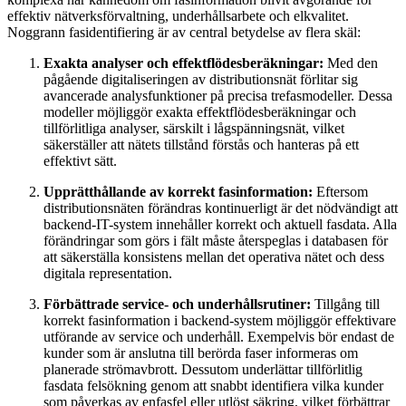
effektiv nätverksförvaltning, underhållsarbete och elkvalitet.
Noggrann fasidentifiering är av central betydelse av flera skäl:
Exakta analyser och effektflödesberäkningar:
Med den
pågående digitaliseringen av distributionsnät förlitar sig
avancerade analysfunktioner på precisa trefasmodeller. Dessa
modeller möjliggör exakta effektflödesberäkningar och
tillförlitliga analyser, särskilt i lågspänningsnät, vilket
säkerställer att nätets tillstånd förstås och hanteras på ett
effektivt sätt.
Upprätthållande av korrekt fasinformation:
Eftersom
distributionsnäten förändras kontinuerligt är det nödvändigt att
backend-IT-system innehåller korrekt och aktuell fasdata. Alla
förändringar som görs i fält måste återspeglas i databasen för
att säkerställa konsistens mellan det operativa nätet och dess
digitala representation.
Förbättrade service- och underhållsrutiner:
Tillgång till
korrekt fasinformation i backend-system möjliggör effektivare
utförande av service och underhåll. Exempelvis bör endast de
kunder som är anslutna till berörda faser informeras om
planerade strömavbrott. Dessutom underlättar tillförlitlig
fasdata felsökning genom att snabbt identifiera vilka kunder
som påverkas av enfasfel eller utlöst säkring, vilket förbättrar