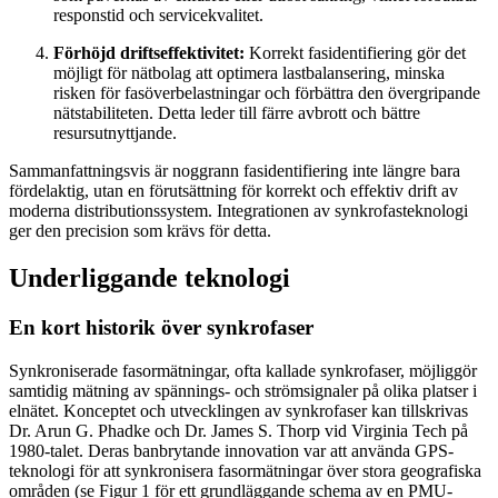
responstid och servicekvalitet.
Förhöjd driftseffektivitet:
Korrekt fasidentifiering gör det
möjligt för nätbolag att optimera lastbalansering, minska
risken för fasöverbelastningar och förbättra den övergripande
nätstabiliteten. Detta leder till färre avbrott och bättre
resursutnyttjande.
Sammanfattningsvis är noggrann fasidentifiering inte längre bara
fördelaktig, utan en förutsättning för korrekt och effektiv drift av
moderna distributionssystem. Integrationen av synkrofasteknologi
ger den precision som krävs för detta.
Underliggande teknologi
En kort historik över synkrofaser
Synkroniserade fasormätningar, ofta kallade synkrofaser, möjliggör
samtidig mätning av spännings- och strömsignaler på olika platser i
elnätet. Konceptet och utvecklingen av synkrofaser kan tillskrivas
Dr. Arun G. Phadke och Dr. James S. Thorp vid Virginia Tech på
1980-talet. Deras banbrytande innovation var att använda GPS-
teknologi för att synkronisera fasormätningar över stora geografiska
områden (se Figur 1 för ett grundläggande schema av en PMU-