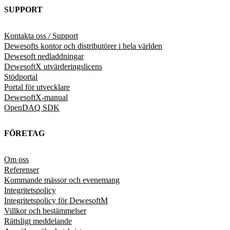
SUPPORT
Kontakta oss / Support
Dewesofts kontor och distributörer i hela världen
Dewesoft nedladdningar
DewesoftX utvärderingslicens
Stödportal
Portal för utvecklare
DewesoftX-manual
OpenDAQ SDK
FÖRETAG
Om oss
Referenser
Kommande mässor och evenemang
Integritetspolicy
Integritetspolicy för DewesoftM
Villkor och bestämmelser
Rättsligt meddelande