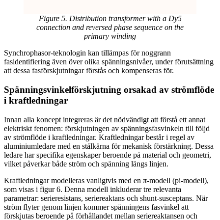
Figure 5. Distribution transformer with a Dy5
connection and reversed phase sequence on the
primary winding
Synchrophasor-teknologin kan tillämpas för noggrann
fasidentifiering även över olika spänningsnivåer, under förutsättning
att dessa fasförskjutningar förstås och kompenseras för.
Spänningsvinkelförskjutning orsakad av strömflöde
i kraftledningar
Innan alla koncept integreras är det nödvändigt att förstå ett annat
elektriskt fenomen: förskjutningen av spänningsfasvinkeln till följd
av strömflöde i kraftledningar. Kraftledningar består i regel av
aluminiumledare med en stålkärna för mekanisk förstärkning. Dessa
ledare har specifika egenskaper beroende på material och geometri,
vilket påverkar både ström och spänning längs linjen.
Kraftledningar modelleras vanligtvis med en π-modell (pi-modell),
som visas i figur 6. Denna modell inkluderar tre relevanta
parametrar: serieresistans, seriereaktans och shunt-susceptans. När
ström flyter genom linjen kommer spänningens fasvinkel att
förskjutas beroende på förhållandet mellan seriereaktansen och