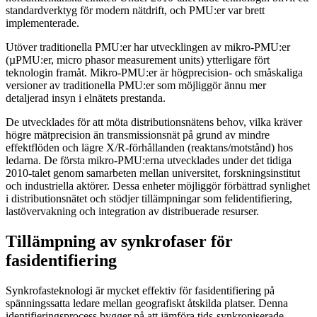
standardverktyg för modern nätdrift, och PMU:er var brett
implementerade.
Utöver traditionella PMU:er har utvecklingen av mikro-PMU:er
(µPMU:er, micro phasor measurement units) ytterligare fört
teknologin framåt. Mikro-PMU:er är högprecision- och småskaliga
versioner av traditionella PMU:er som möjliggör ännu mer
detaljerad insyn i elnätets prestanda.
De utvecklades för att möta distributionsnätens behov, vilka kräver
högre mätprecision än transmissionsnät på grund av mindre
effektflöden och lägre X/R-förhållanden (reaktans/motstånd) hos
ledarna. De första mikro-PMU:erna utvecklades under det tidiga
2010-talet genom samarbeten mellan universitet, forskningsinstitut
och industriella aktörer. Dessa enheter möjliggör förbättrad synlighet
i distributionsnätet och stödjer tillämpningar som felidentifiering,
lastövervakning och integration av distribuerade resurser.
Tillämpning av synkrofaser för
fasidentifiering
Synkrofasteknologi är mycket effektiv för fasidentifiering på
spänningssatta ledare mellan geografiskt åtskilda platser. Denna
identifieringsprocess bygger på att jämföra tids-synkroniserade