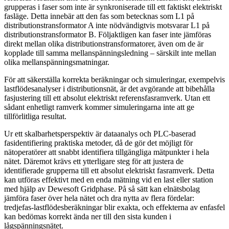
grupperas i faser som inte är synkroniserade till ett faktiskt elektriskt
fasläge. Detta innebär att den fas som betecknas som L1 på
distributionstransformator A inte nödvändigtvis motsvarar L1 på
distributionstransformator B. Följaktligen kan faser inte jämföras
direkt mellan olika distributionstransformatorer, även om de är
kopplade till samma mellanspänningsledning – särskilt inte mellan
olika mellanspänningsmatningar.
För att säkerställa korrekta beräkningar och simuleringar, exempelvis
lastflödesanalyser i distributionsnät, är det avgörande att bibehålla
fasjustering till ett absolut elektriskt referensfasramverk. Utan ett
sådant enhetligt ramverk kommer simuleringarna inte att ge
tillförlitliga resultat.
Ur ett skalbarhetsperspektiv är dataanalys och PLC-baserad
fasidentifiering praktiska metoder, då de gör det möjligt för
nätoperatörer att snabbt identifiera tillgängliga mätpunkter i hela
nätet. Däremot krävs ett ytterligare steg för att justera de
identifierade grupperna till ett absolut elektriskt fasramverk. Detta
kan utföras effektivt med en enda mätning vid en last eller station
med hjälp av Dewesoft Gridphase. På så sätt kan elnätsbolag
jämföra faser över hela nätet och dra nytta av flera fördelar:
tredjefas-lastflödesberäkningar blir exakta, och effekterna av enfasfel
kan bedömas korrekt ända ner till den sista kunden i
lågspänningsnätet.