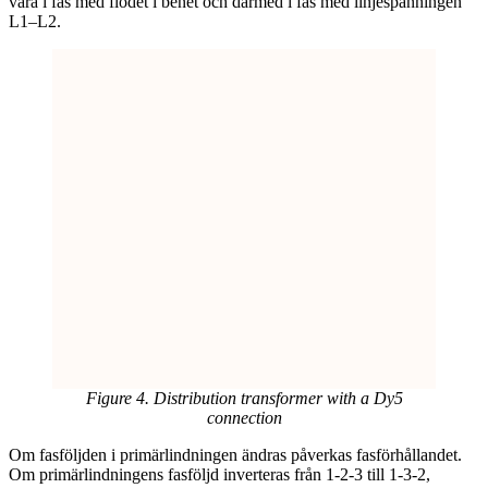
vara i fas med flödet i benet och därmed i fas med linjespänningen
L1–L2.
Figure 4. Distribution transformer with a Dy5
connection
Om fasföljden i primärlindningen ändras påverkas fasförhållandet.
Om primärlindningens fasföljd inverteras från 1-2-3 till 1-3-2,