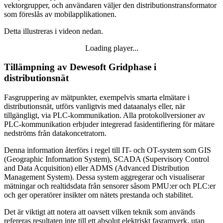
vektorgrupper, och användaren väljer den distributionstransformator
som föreslås av mobilapplikationen.
Detta illustreras i videon nedan.
Loading player...
Loading video...
Tillämpning av Dewesoft Gridphase i
distributionsnät
Fasgruppering av mätpunkter, exempelvis smarta elmätare i
distributionsnät, utförs vanligtvis med dataanalys eller, när
tillgängligt, via PLC-kommunikation. Alla protokollversioner av
PLC-kommunikation erbjuder integrerad fasidentifiering för mätare
nedströms från datakoncetratorn.
Denna information återförs i regel till IT- och OT-system som GIS
(Geographic Information System), SCADA (Supervisory Control
and Data Acquisition) eller ADMS (Advanced Distribution
Management System). Dessa system aggregerar och visualiserar
mätningar och realtidsdata från sensorer såsom PMU:er och PLC:er
och ger operatörer insikter om nätets prestanda och stabilitet.
Det är viktigt att notera att oavsett vilken teknik som används
refereras resultaten inte till ett absolut elektriskt fasramverk, utan