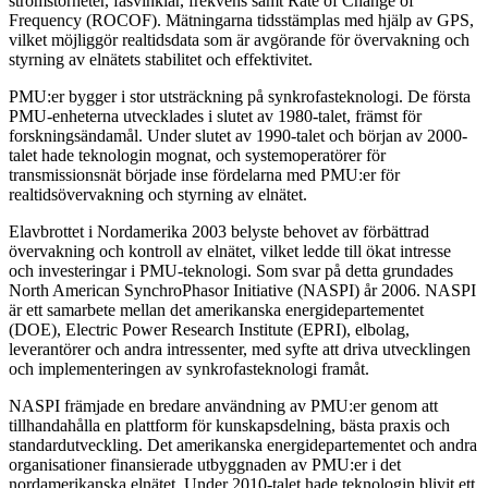
strömstorheter, fasvinklar, frekvens samt Rate of Change of
Frequency (ROCOF). Mätningarna tidsstämplas med hjälp av GPS,
vilket möjliggör realtidsdata som är avgörande för övervakning och
styrning av elnätets stabilitet och effektivitet.
PMU:er bygger i stor utsträckning på synkrofasteknologi. De första
PMU-enheterna utvecklades i slutet av 1980-talet, främst för
forskningsändamål. Under slutet av 1990-talet och början av 2000-
talet hade teknologin mognat, och systemoperatörer för
transmissionsnät började inse fördelarna med PMU:er för
realtidsövervakning och styrning av elnätet.
Elavbrottet i Nordamerika 2003 belyste behovet av förbättrad
övervakning och kontroll av elnätet, vilket ledde till ökat intresse
och investeringar i PMU-teknologi. Som svar på detta grundades
North American SynchroPhasor Initiative (NASPI) år 2006. NASPI
är ett samarbete mellan det amerikanska energidepartementet
(DOE), Electric Power Research Institute (EPRI), elbolag,
leverantörer och andra intressenter, med syfte att driva utvecklingen
och implementeringen av synkrofasteknologi framåt.
NASPI främjade en bredare användning av PMU:er genom att
tillhandahålla en plattform för kunskapsdelning, bästa praxis och
standardutveckling. Det amerikanska energidepartementet och andra
organisationer finansierade utbyggnaden av PMU:er i det
nordamerikanska elnätet. Under 2010-talet hade teknologin blivit ett