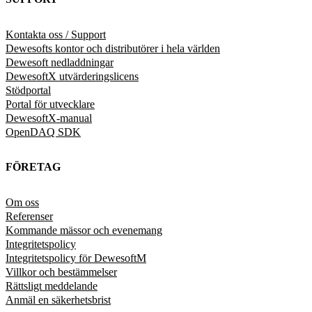
Kontakta oss / Support
Dewesofts kontor och distributörer i hela världen
Dewesoft nedladdningar
DewesoftX utvärderingslicens
Stödportal
Portal för utvecklare
DewesoftX-manual
OpenDAQ SDK
FÖRETAG
Om oss
Referenser
Kommande mässor och evenemang
Integritetspolicy
Integritetspolicy för DewesoftM
Villkor och bestämmelser
Rättsligt meddelande
Anmäl en säkerhetsbrist