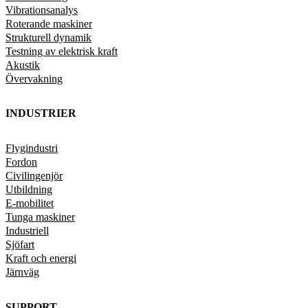
Vibrationsanalys
Roterande maskiner
Strukturell dynamik
Testning av elektrisk kraft
Akustik
Övervakning
INDUSTRIER
Flygindustri
Fordon
Civilingenjör
Utbildning
E-mobilitet
Tunga maskiner
Industriell
Sjöfart
Kraft och energi
Järnväg
SUPPORT