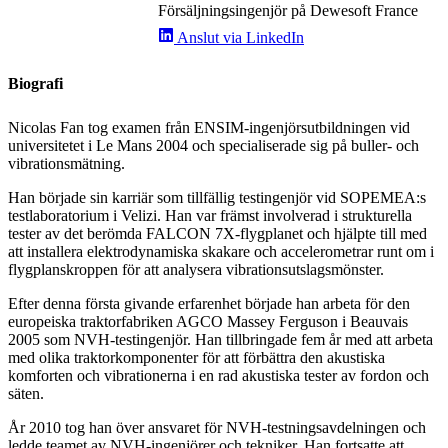
Försäljningsingenjör på Dewesoft France
Anslut via LinkedIn
Biografi
Nicolas Fan tog examen från ENSIM-ingenjörsutbildningen vid
universitetet i Le Mans 2004 och specialiserade sig på buller- och
vibrationsmätning.
Han började sin karriär som tillfällig testingenjör vid SOPEMEA:s
testlaboratorium i Velizi. Han var främst involverad i strukturella
tester av det berömda FALCON 7X-flygplanet och hjälpte till med
att installera elektrodynamiska skakare och accelerometrar runt om i
flygplanskroppen för att analysera vibrationsutslagsmönster.
Efter denna första givande erfarenhet började han arbeta för den
europeiska traktorfabriken AGCO Massey Ferguson i Beauvais
2005 som NVH-testingenjör. Han tillbringade fem år med att arbeta
med olika traktorkomponenter för att förbättra den akustiska
komforten och vibrationerna i en rad akustiska tester av fordon och
säten.
År 2010 tog han över ansvaret för NVH-testningsavdelningen och
ledde teamet av NVH-ingenjörer och tekniker. Han fortsatte att