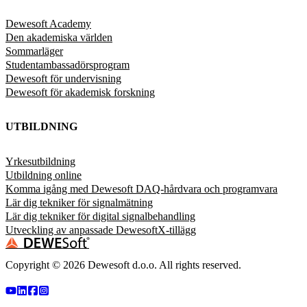
Dewesoft Academy
Den akademiska världen
Sommarläger
Studentambassadörsprogram
Dewesoft för undervisning
Dewesoft för akademisk forskning
UTBILDNING
Yrkesutbildning
Utbildning online
Komma igång med Dewesoft DAQ-hårdvara och programvara
Lär dig tekniker för signalmätning
Lär dig tekniker för digital signalbehandling
Utveckling av anpassade DewesoftX-tillägg
Copyright ©
2026
Dewesoft d.o.o. All rights reserved.