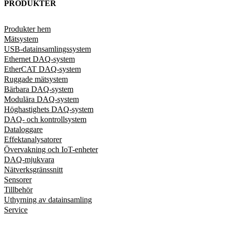
PRODUKTER
Produkter hem
Mätsystem
USB-datainsamlingssystem
Ethernet DAQ-system
EtherCAT DAQ-system
Ruggade mätsystem
Bärbara DAQ-system
Modulära DAQ-system
Höghastighets DAQ-system
DAQ- och kontrollsystem
Dataloggare
Effektanalysatorer
Övervakning och IoT-enheter
DAQ-mjukvara
Nätverksgränssnitt
Sensorer
Tillbehör
Uthyrning av datainsamling
Service