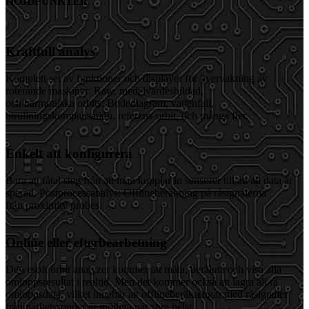
HÖJDPUNKTER
Kraftfull analys
Komplett set av funktioner och displayer för övervakning av
roterande maskiner: Raw, medelvärdesbildad,
och harmoniska orbits, Bodediagram, vattenfall,
utrullningskompensation, referens-orbit, och många fler.
Enkelt att konfigurera
Bara att fåtal steg från att man kopplar in sensorer till att all data är
sparad. Postprocessanalys: Offlineberäkning på råsignalerna
från proximity probes.
Online eller efterbearbetning
Dewesoft orbit analyzer kommer att mäta, beräkna och visa alla
omloppsresultat i realtid. Men det kommer också att lagra all rå
omloppsdata, vilket innebär att offlineberäkningar med råsignaler
från närhetssonder är möjliga när som helst.