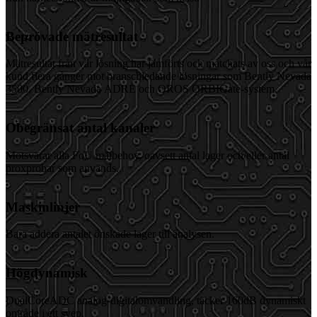
Beprövade mätresultat
Mätresultat från vår lösning har jämförts och matchats av oss och vår
kund flera gånger mot branschledande lösningar som Bently Nevada
3500, Bently Nevada ADRE och OROS ORBIGate-system.
Obegränsat antal kanaler
Motsvarar alla FoU mätbehov, oavsett antal lager och/eller antal
proxprobar som används.
Maskinlinjer
Bara addera antalet önskade lager till analysen.
Högdynamisk
DualCoreADC analog-digitalomvandling, täcker 160dB dynamiskt
område i ett svep.