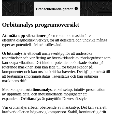
Branschledande garanti
Orbitanalys programöversikt
Att mäta upp vibrationer
på en roterande maskin är ett
effektivt diagnostiskt verktyg för att detektera och undvika många
typer av potentiella fel och stillestånd.
Orbitanalys
är ett idealt analysverktyg för att undersöka
rotorrörelser och verifiering av överskridande av rörelsegränser som
kan skapa vibration. Det hindrar potentiellt oönskade skador på
roterande maskiner, som kan leda till för tidiga skador på
komponenter och kan orsaka kritiska haverier. Det hjälper också till
att bestämma smörjningsstatus, lagerstatus och kan optimera
maskinens drift.
Med komplett
rotationsanalys
, enkel setup, intuitiv presentation
av uppmätta data, och industriledande möjligheter att
expandera:
Orbitanalys
är pånyttfött Dewesoft-style.
Vår orbitanalys arbetar oberoende av maskintyp. Det kan vara ett
kraftverk eller en högvarvig kompressor. Stabil, kontinuerlig drift