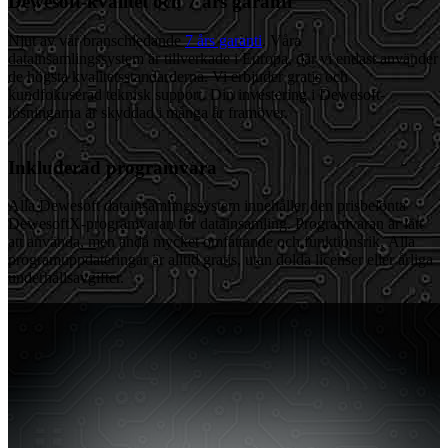
Dewesoft-kvalitet och 7 års garanti
Njut av vår branschledande
7 års garanti
. Våra
datainsamlingssystem är tillverkade i Europa, där vi endast använder
de högsta kvalitetsstandarderna. Vi erbjuder gratis och
kundfokuserad teknisk support. Din investering i Dewesoft-
lösningarna är skyddad i många år framöver.
Inkluderad programvara
Alla Dewesoft datainsamlingssystem innehåller den prisbelönta
DewesoftX-programvaran för datainsamling. Programvaran är lätt
att använda, men ändå mycket omfattande och funktionsrik. Alla
programuppdateringar är alltid gratis, utan dolda licenser eller årliga
underhållsavgifter.