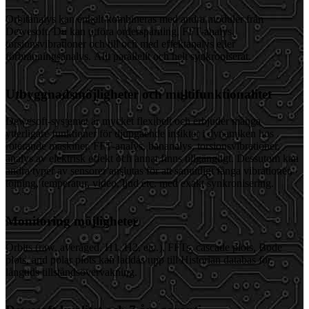
Orbitanalys kan enkelt kombineras med andra moduler från
Dewesoft. Du kan utföra orderspårning, FFT-analys,
torsionsvibrationer och till och med effektanalys eller
förbränningsanalys. Allt parallellt och helt synkroniserat.
Utbyggnadsmöjligheter och multifunktionalitet
Dewesoft-systemet är mycket flexibelt och erbjuder många
ytterligare funktioner för djupgående insikter i dynamiken hos
roterande maskiner. FFT-analys, bananalys, torsionsvibrationer,
analys av elektrisk effekt och annat finns tillgängligt. Dessutom kan
andra typer av sensorer anslutas för att samtidigt fånga vibrationer,
töjning, temperatur, video, ljud etc. med exakt synkronisering.
Monitoring möjligheter
Orbits (raw, averaged, H1, H2, etc.), FFTs, cascade plots, Bode
plots, and polar plots kan laddas upp till Historian databas för
långtids tillståndsövervakning.