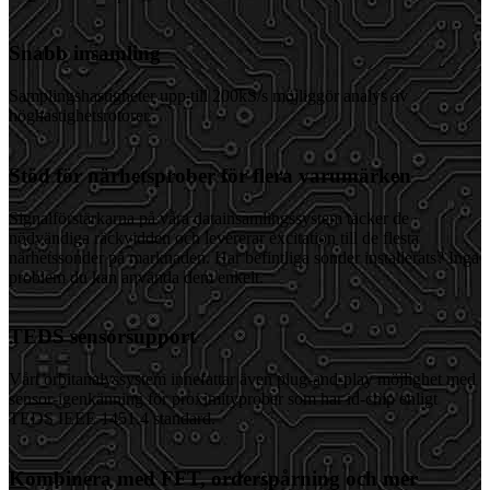
Snabb insamling
Samplingshastigheter upp till 200kS/s möjliggör analys av
höghastighetsrotorer.
Stöd för närhetsprober för flera varumärken
Signalförstärkarna på våra datainsamlingssystem täcker de
nödvändiga räckvidden och levererar excitation till de flesta
närhetssonder på marknaden. Har befintliga sonder installerats? Inga
problem du kan använda dem enkelt.
TEDS sensorsupport
Vårt orbitanalyssystem innefattar även plug-and-play möjlighet med
sensor-igenkänning för proximityprober som har id-chip enligt
TEDS IEEE 1451.4 standard.
Kombinera med FFT, orderspårning och mer