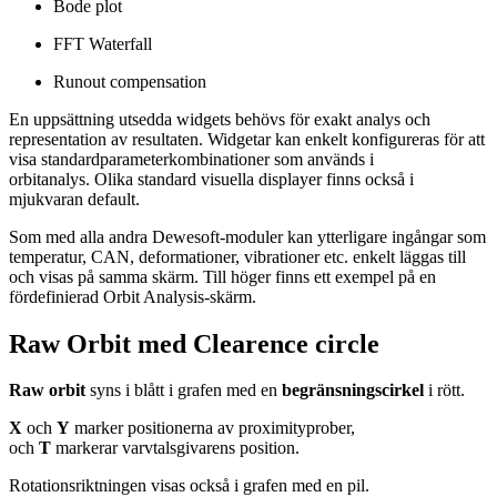
Bode plot
FFT Waterfall
Runout compensation
En uppsättning utsedda widgets behövs för exakt analys och
representation av resultaten. Widgetar kan enkelt konfigureras för att
visa standardparameterkombinationer som används i
orbitanalys. Olika standard visuella displayer finns också i
mjukvaran default.
Som med alla andra Dewesoft-moduler kan ytterligare ingångar som
temperatur, CAN, deformationer, vibrationer etc. enkelt läggas till
och visas på samma skärm. Till höger finns ett exempel på en
fördefinierad Orbit Analysis-skärm.
Raw Orbit med Clearence circle
Raw orbit
syns i blått i grafen med en
begränsningscirkel
i rött.
X
och
Y
marker positionerna av proximityprober,
och
T
markerar varvtalsgivarens position.
Rotationsriktningen visas också i grafen med en pil.