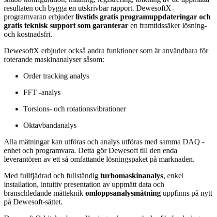
resultaten och bygga en utskrivbar rapport. DewesoftX-
programvaran erbjuder
livstids gratis programuppdateringar och
gratis teknisk support som garanterar
en framtidssäker lösning-
och kostnadsfri.
DewesoftX erbjuder också andra funktioner som är användbara för
roterande maskinanalyser såsom:
Order tracking analys
FFT -analys
Torsions- och rotationsvibrationer
Oktavbandanalys
Alla mätningar kan utföras och analys utföras med samma DAQ -
enhet och programvara. Detta gör Dewesoft till den enda
leverantören av ett så omfattande lösningspaket på marknaden.
Med fullfjädrad och fullständig
turbomaskinanalys
, enkel
installation, intuitiv presentation av uppmätt data och
branschledande mätteknik
omloppsanalysmätning
uppfinns på nytt
på Dewesoft-sättet.