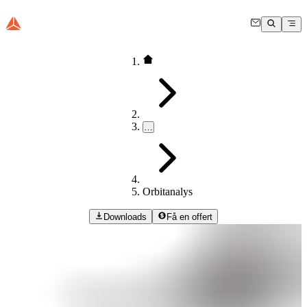
…
Orbitanalys
Downloads
Få en offert