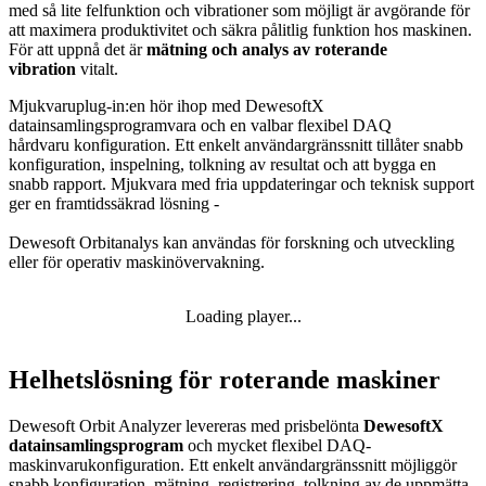
med så lite felfunktion och vibrationer som möjligt är avgörande för
att maximera produktivitet och säkra pålitlig funktion hos maskinen.
För att uppnå det är
mätning och analys av roterande
vibration
vitalt.
Mjukvaruplug-in:en hör ihop med DewesoftX
datainsamlingsprogramvara och en valbar flexibel DAQ
hårdvaru konfiguration. Ett enkelt användargränssnitt tillåter snabb
konfiguration, inspelning, tolkning av resultat och att bygga en
snabb rapport. Mjukvara med fria uppdateringar och teknisk support
ger en framtidssäkrad lösning -
Dewesoft Orbitanalys kan användas för forskning och utveckling
eller för operativ maskinövervakning.
Loading player...
Helhetslösning för roterande maskiner
Dewesoft Orbit Analyzer levereras med prisbelönta
DewesoftX
datainsamlingsprogram
och mycket flexibel DAQ-
maskinvarukonfiguration. Ett enkelt användargränssnitt möjliggör
snabb konfiguration, mätning, registrering, tolkning av de uppmätta