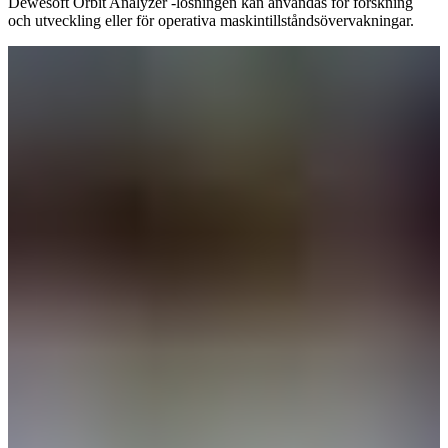
Dewesoft Orbit Analyzer -lösningen kan användas för forskning
och utveckling eller för operativa maskintillståndsövervakningar.