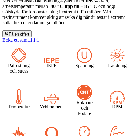
Mycket robusta datainsamlingssystem med
IP67
-skydd,
arbetstemperatur mellan
-40 ° C upp till + 85 ° C
och högt
stötskydd för fordonstestning i extremt tuffa miljöer. Vårt
testinstrument kommer aldrig att svika dig när du testar i extremt
kalla, heta eller dammiga miljöer.
Få en offert
Boka ett samtal 1:1
Påfrestning
IEPE
Spänning
Laddning
och stress
Räknare
Temperatur
Vridmoment
RPM
och
kodare