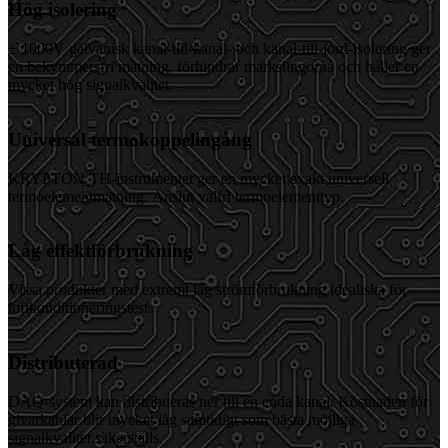
Hög isolering
± 1000V galvanisk kanal-till-kanal- och kanal-till-jord-isolering ger
en bekymmersfri mätning, förhindrar markslingorna och håller en
mycket hög signalkvalitet.
Universal termokoppelingång
KRYPTON TH-instrumentet ger en mycket exakt universell
termoelementmätning. Anslut valfri termoelementtyp.
Låg effektförbrukning
Vissa produkter med extremt låg strömförbrukning idealiska för
luftkonditioneringstest.
Distributerad
DAQ-system kan distribueras ner till en enda kanal. Kostnaden för
givarkablar blir mycket låg samtidigt som bästa möjliga
signalkvalitet säkerställs.