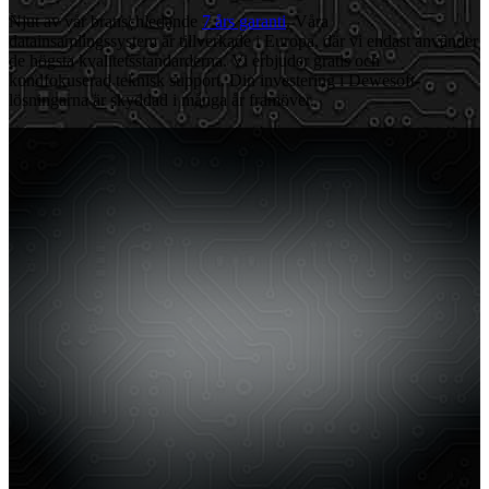
Njut av vår branschledande
7 års garanti
. Våra
datainsamlingssystem är tillverkade i Europa, där vi endast använder
de högsta kvalitetsstandarderna. Vi erbjuder gratis och
kundfokuserad teknisk support. Din investering i Dewesoft-
lösningarna är skyddad i många år framöver.