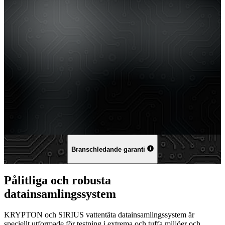
Branschledande garanti
Pålitliga och robusta
datainsamlingssystem
KRYPTON och SIRIUS vattentäta datainsamlingssystem är
speciellt utformade för testning i extrema och tuffa miljöer och