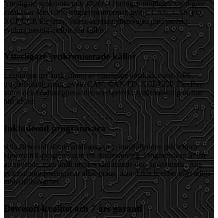
Ytterligare synkroniserade källor: Lösningen möjliggör ytterligare
datakällor som GPS, tröghetsplattformar, gyros, CAN, CAN FD,
XCP/CCP, FlexRay, video, höghastighetsvideo med perfekt
synkronisering mellan alla källor.
Ytterligare synkroniserade källor
Lösningen ger anskaffning av ytterligare datakällor som GPS,
tröghetsplattformar, gyron, CAN, CAN FD, XCP/CCP, FlexRay,
video och höghastighetsvideo med perfekt synkronisering mellan
alla källor.
Inkluderad programvara
Alla Dewesoft datainsamlingssystem innehåller den prisbelönta
DewesoftX-programvaran för datainsamling. Programvaran är lätt
att använda, men ändå mycket omfattande och funktionsrik. Alla
programuppdateringar är alltid gratis, utan dolda licenser eller årliga
underhållsavgifter.
Dewesoft-kvalitet och 7 års garanti