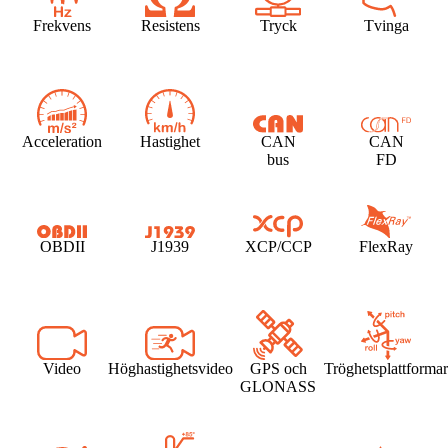
Frekvens
Resistens
Tryck
Tvinga
Acceleration
Hastighet
CAN
CAN
bus
FD
OBDII
J1939
XCP/CCP
FlexRay
Video
Höghastighetsvideo
GPS och
Tröghetsplattformar
GLONASS