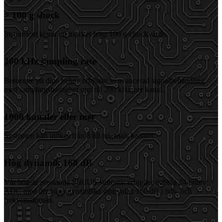
> 100 g shock
Instrument klarar ett mycket högt 100 g-chockvärde.
200 kHz sampling rate
Beroende på dina behov erbjuder vi avancerad signalbehandling
med samplingshastighet upp till 200 kHz per kanal.
1000 kanaler eller mer
Systemen kan utökas från 8 till tusentals kanaler.
Hög dynamik 160 dB
Vår högsta prestanda SIRIUS vattentät erbjuder dubbla 24-bitars
ADC med det höga dynamiska intervallet 160 dB i tids- och
frekvensdomän.