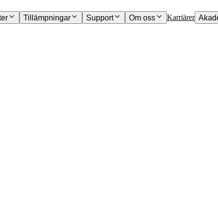
Karriärer
ter
Tillämpningar
Support
Om oss
Akad
 backas upp av pålitlig, praktisk
 hjälpa dig att uppnå dina testmål.