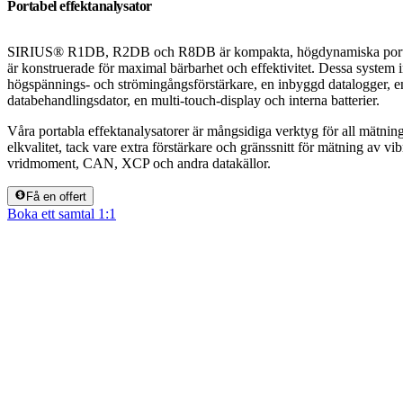
Portabel effektanalysator
SIRIUS® R1DB, R2DB och R8DB är kompakta, högdynamiska portab
är konstruerade för maximal bärbarhet och effektivitet. Dessa system i
högspännings- och strömingångsförstärkare, en inbyggd datalogger, en
databehandlingsdator, en multi-touch-display och interna batterier.
Våra portabla effektanalysatorer är mångsidiga verktyg för all mätning 
elkvalitet, tack vare extra förstärkare och gränssnitt för mätning av vib
vridmoment, CAN, XCP och andra datakällor.
Få en offert
Boka ett samtal 1:1