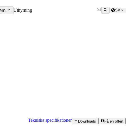
Uthyrning
emi
SV
Tekniska specifikationer
Downloads
Få en offert