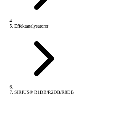
Effektanalysatorer
SIRIUS® R1DB/R2DB/R8DB