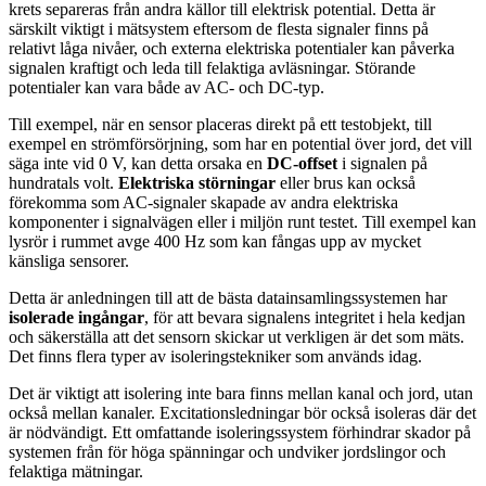
krets separeras från andra källor till elektrisk potential. Detta är
särskilt viktigt i mätsystem eftersom de flesta signaler finns på
relativt låga nivåer, och externa elektriska potentialer kan påverka
signalen kraftigt och leda till felaktiga avläsningar. Störande
potentialer kan vara både av AC- och DC-typ.
Till exempel, när en sensor placeras direkt på ett testobjekt, till
exempel en strömförsörjning, som har en potential över jord, det vill
säga inte vid 0 V, kan detta orsaka en
DC-offset
i signalen på
hundratals volt.
Elektriska störningar
eller brus kan också
förekomma som AC-signaler skapade av andra elektriska
komponenter i signalvägen eller i miljön runt testet. Till exempel kan
lysrör i rummet avge 400 Hz som kan fångas upp av mycket
känsliga sensorer.
Detta är anledningen till att de bästa datainsamlingssystemen har
isolerade ingångar
, för att bevara signalens integritet i hela kedjan
och säkerställa att det sensorn skickar ut verkligen är det som mäts.
Det finns flera typer av isoleringstekniker som används idag.
Det är viktigt att isolering inte bara finns mellan kanal och jord, utan
också mellan kanaler. Excitationsledningar bör också isoleras där det
är nödvändigt. Ett omfattande isoleringssystem förhindrar skador på
systemen från för höga spänningar och undviker jordslingor och
felaktiga mätningar.