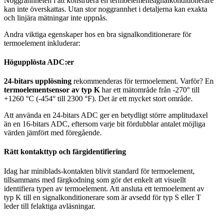
Noggrannheten i att konstruera en termoelementsignalkonditionerare
kan inte överskattas. Utan stor noggrannhet i detaljerna kan exakta
och linjära mätningar inte uppnås.
Andra viktiga egenskaper hos en bra signalkonditionerare för
termoelement inkluderar:
Högupplösta ADC:er
24-bitars upplösning
rekommenderas för termoelement. Varför? En
termoelementsensor av typ K
har ett mätområde från -270° till
+1260 °C (-454° till 2300 °F). Det är ett mycket stort område.
Att använda en 24-bitars ADC ger en betydligt större amplitudaxel
än en 16-bitars ADC, eftersom varje bit fördubblar antalet möjliga
värden jämfört med föregående.
Rätt kontakttyp och färgidentifiering
Idag har miniblads-kontakten blivit standard för termoelement,
tillsammans med färgkodning som gör det enkelt att visuellt
identifiera typen av termoelement. Att ansluta ett termoelement av
typ K till en signalkonditionerare som är avsedd för typ S eller T
leder till felaktiga avläsningar.