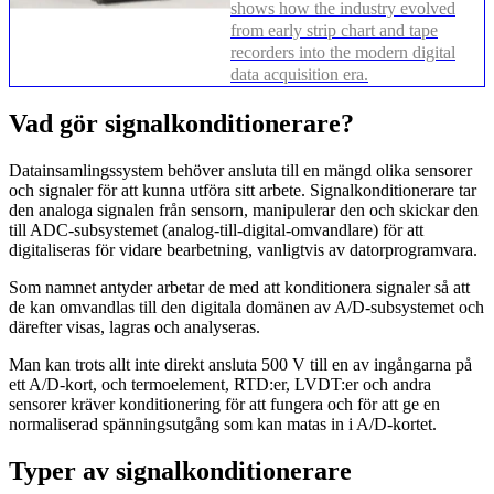
shows how the industry evolved
from early strip chart and tape
recorders into the modern digital
data acquisition era.
Vad gör signalkonditionerare?
Datainsamlingssystem behöver ansluta till en mängd olika sensorer
och signaler för att kunna utföra sitt arbete. Signalkonditionerare tar
den analoga signalen från sensorn, manipulerar den och skickar den
till ADC-subsystemet (analog-till-digital-omvandlare) för att
digitaliseras för vidare bearbetning, vanligtvis av datorprogramvara.
Som namnet antyder arbetar de med att konditionera signaler så att
de kan omvandlas till den digitala domänen av A/D-subsystemet och
därefter visas, lagras och analyseras.
Man kan trots allt inte direkt ansluta 500 V till en av ingångarna på
ett A/D-kort, och termoelement, RTD:er, LVDT:er och andra
sensorer kräver konditionering för att fungera och för att ge en
normaliserad spänningsutgång som kan matas in i A/D-kortet.
Typer av signalkonditionerare