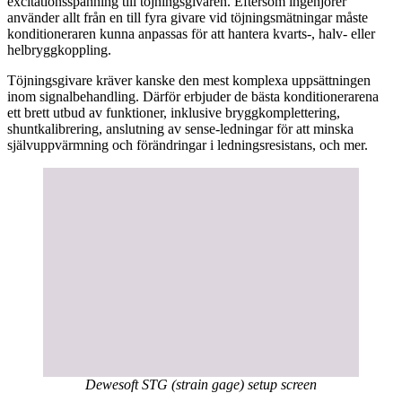
excitationsspänning till töjningsgivaren. Eftersom ingenjörer
använder allt från en till fyra givare vid töjningsmätningar måste
konditioneraren kunna anpassas för att hantera kvarts-, halv- eller
helbryggkoppling.
Töjningsgivare kräver kanske den mest komplexa uppsättningen
inom signalbehandling. Därför erbjuder de bästa konditionerarena
ett brett utbud av funktioner, inklusive bryggkomplettering,
shuntkalibrering, anslutning av sense-ledningar för att minska
självuppvärmning och förändringar i ledningsresistans, och mer.
Dewesoft STG (strain gage) setup screen