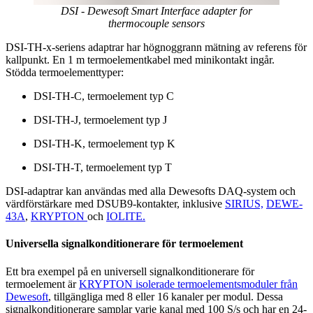
DSI - Dewesoft Smart Interface adapter for
thermocouple sensors
DSI-TH-x-seriens adaptrar har högnoggrann mätning av referens för
kallpunkt. En 1 m termoelementkabel med minikontakt ingår.
Stödda termoelementtyper:
DSI-TH-C, termoelement typ C
DSI-TH-J, termoelement typ J
DSI-TH-K, termoelement typ K
DSI-TH-T, termoelement typ T
DSI-adaptrar kan användas med alla Dewesofts DAQ-system och
värdförstärkare med DSUB9-kontakter, inklusive
SIRIUS,
DEWE-
43A
,
KRYPTON
och
IOLITE.
Universella signalkonditionerare för termoelement
Ett bra exempel på en universell signalkonditionerare för
termoelement är
KRYPTON isolerade termoelementsmoduler från
Dewesoft
, tillgängliga med 8 eller 16 kanaler per modul. Dessa
signalkonditionerare samplar varje kanal med 100 S/s och har en 24-