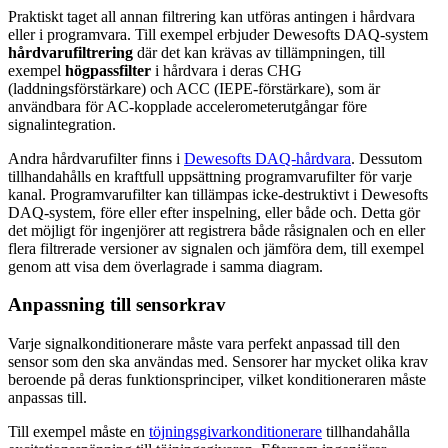
Praktiskt taget all annan filtrering kan utföras antingen i hårdvara
eller i programvara. Till exempel erbjuder Dewesofts DAQ-system
hårdvarufiltrering
där det kan krävas av tillämpningen, till
exempel
högpassfilter
i hårdvara i deras CHG
(laddningsförstärkare) och ACC (IEPE-förstärkare), som är
användbara för AC-kopplade accelerometerutgångar före
signalintegration.
Andra hårdvarufilter finns i
Dewesofts DAQ-hårdvara
. Dessutom
tillhandahålls en kraftfull uppsättning programvarufilter för varje
kanal. Programvarufilter kan tillämpas icke-destruktivt i Dewesofts
DAQ-system, före eller efter inspelning, eller både och. Detta gör
det möjligt för ingenjörer att registrera både råsignalen och en eller
flera filtrerade versioner av signalen och jämföra dem, till exempel
genom att visa dem överlagrade i samma diagram.
Anpassning till sensorkrav
Varje signalkonditionerare måste vara perfekt anpassad till den
sensor som den ska användas med. Sensorer har mycket olika krav
beroende på deras funktionsprinciper, vilket konditioneraren måste
anpassas till.
Till exempel måste en
töjningsgivarkonditionerare
tillhandahålla