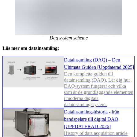
Daq system scheme
Läs mer om datainsamling:
Datainsamling (DAQ) – Den
Ultimata Guiden [Uppdaterad 2025]
Den kompletta guiden till
datainsamling (DAQ). Lär dig hur
DAQ-system fungerar och vilka
som är de grundläggande elementen
i moderna digitala
datainsamlingssystem.
Datainsamlingshistoria - från
bandspelare till digital DAQ
[UPPDATERAD 2026]
History of data acquisition article