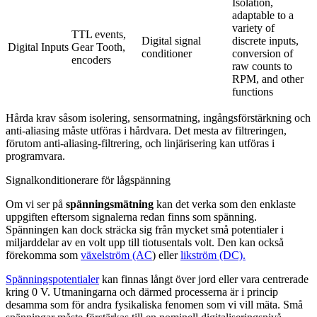
Isolation, 
adaptable to a 
variety of 
TTL events, 
Digital signal 
discrete inputs, 
Digital Inputs
Gear Tooth, 
conditioner
conversion of 
encoders
raw counts to 
RPM, and other 
functions
Hårda krav såsom isolering, sensormatning, ingångsförstärkning och
anti-aliasing måste utföras i hårdvara. Det mesta av filtreringen,
förutom anti-aliasing-filtrering, och linjärisering kan utföras i
programvara.
Signalkonditionerare för lågspänning
Om vi ser på
spänningsmätning
kan det verka som den enklaste
uppgiften eftersom signalerna redan finns som spänning.
Spänningen kan dock sträcka sig från mycket små potentialer i
miljarddelar av en volt upp till tiotusentals volt. Den kan också
förekomma som
växelström (AC
) eller
likström (DC).
Spänningspotentialer
kan finnas långt över jord eller vara centrerade
kring 0 V. Utmaningarna och därmed processerna är i princip
desamma som för andra fysikaliska fenomen som vi vill mäta. Små