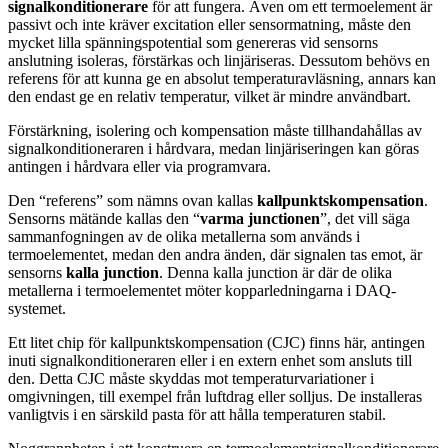
signalkonditionerare
för att fungera. Även om ett termoelement är
passivt och inte kräver excitation eller sensormatning, måste den
mycket lilla spänningspotential som genereras vid sensorns
anslutning isoleras, förstärkas och linjäriseras. Dessutom behövs en
referens för att kunna ge en absolut temperaturavläsning, annars kan
den endast ge en relativ temperatur, vilket är mindre användbart.
Förstärkning, isolering och kompensation måste tillhandahållas av
signalkonditioneraren i hårdvara, medan linjäriseringen kan göras
antingen i hårdvara eller via programvara.
Den “referens” som nämns ovan kallas
kallpunktskompensation
.
Sensorns mätände kallas den “
varma junctionen
”, det vill
säga
sammanfogningen av de olika metallerna som används i
termoelementet, medan den andra änden, där signalen tas emot, är
sensorns
kalla junction
. Denna kalla junction är där de olika
metallerna i termoelementet möter kopparledningarna i DAQ-
systemet.
Ett litet chip för kallpunktskompensation (CJC) finns här, antingen
inuti signalkonditioneraren eller i en extern enhet som ansluts till
den. Detta CJC måste skyddas mot temperaturvariationer i
omgivningen, till exempel från luftdrag eller solljus. De installeras
vanligtvis i en särskild pasta för att hålla temperaturen stabil.