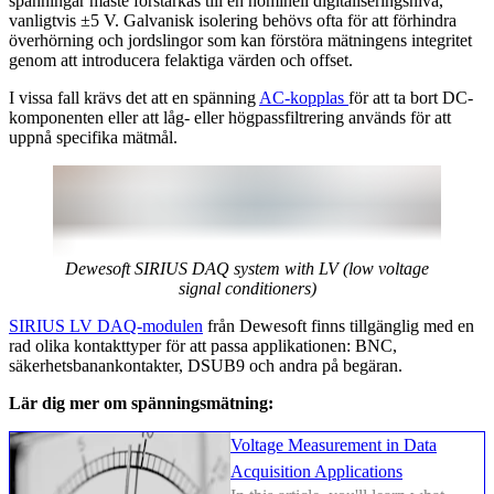
spänningar måste förstärkas till en nominell digitaliseringsnivå,
vanligtvis ±5 V. Galvanisk isolering behövs ofta för att förhindra
överhörning och jordslingor som kan förstöra mätningens integritet
genom att introducera felaktiga värden och offset.
I vissa fall krävs det att en spänning
AC-kopplas
för att ta bort DC-
komponenten eller att låg- eller högpassfiltrering används för att
uppnå specifika mätmål.
Dewesoft SIRIUS DAQ system with LV (low voltage
signal conditioners)
SIRIUS LV DAQ-modulen
från Dewesoft finns tillgänglig med en
rad olika kontakttyper för att passa applikationen: BNC,
säkerhetsbanankontakter, DSUB9 och andra på begäran.
Lär dig mer om spänningsmätning:
Voltage Measurement in Data
Acquisition Applications