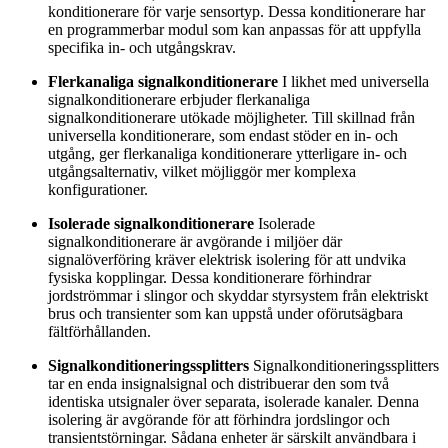
konditionerare för varje sensortyp. Dessa konditionerare har
en programmerbar modul som kan anpassas för att uppfylla
specifika in- och utgångskrav.
Flerkanaliga signalkonditionerare
I likhet med universella
signalkonditionerare erbjuder flerkanaliga
signalkonditionerare utökade möjligheter. Till skillnad från
universella konditionerare, som endast stöder en in- och
utgång, ger flerkanaliga konditionerare ytterligare in- och
utgångsalternativ, vilket möjliggör mer komplexa
konfigurationer.
Isolerade signalkonditionerare
Isolerade
signalkonditionerare är avgörande i miljöer där
signalöverföring kräver elektrisk isolering för att undvika
fysiska kopplingar. Dessa konditionerare förhindrar
jordströmmar i slingor och skyddar styrsystem från elektriskt
brus och transienter som kan uppstå under oförutsägbara
fältförhållanden.
Signalkonditioneringssplitters
Signalkonditioneringssplitters
tar en enda insignalsignal och distribuerar den som två
identiska utsignaler över separata, isolerade kanaler. Denna
isolering är avgörande för att förhindra jordslingor och
transientstörningar. Sådana enheter är särskilt användbara i