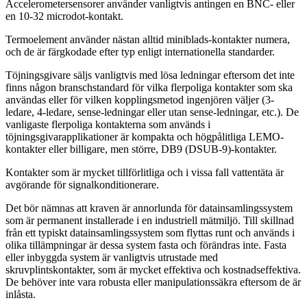
Accelerometersensorer använder vanligtvis antingen en BNC- eller
en 10-32 microdot-kontakt.
Termoelement använder nästan alltid miniblads-kontakter numera,
och de är färgkodade efter typ enligt internationella standarder.
Töjningsgivare säljs vanligtvis med lösa ledningar eftersom det inte
finns någon branschstandard för vilka flerpoliga kontakter som ska
användas eller för vilken kopplingsmetod ingenjören väljer (3-
ledare, 4-ledare, sense-ledningar eller utan sense-ledningar, etc.). De
vanligaste flerpoliga kontakterna som används i
töjningsgivarapplikationer är kompakta och högpålitliga LEMO-
kontakter eller billigare, men större, DB9 (DSUB-9)-kontakter.
Kontakter som är mycket tillförlitliga och i vissa fall vattentäta är
avgörande för signalkonditionerare.
Det bör nämnas att kraven är annorlunda för datainsamlingssystem
som är permanent installerade i en industriell mätmiljö. Till skillnad
från ett typiskt datainsamlingssystem som flyttas runt och används i
olika tillämpningar är dessa system fasta och förändras inte. Fasta
eller inbyggda system är vanligtvis utrustade med
skruvplintskontakter, som är mycket effektiva och kostnadseffektiva.
De behöver inte vara robusta eller manipulationssäkra eftersom de är
inlåsta.