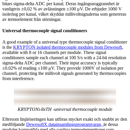
bitars sigma-delta ADC per kanal. Deras ingångsnoggrannhet är
vanligtvis ±0,02 % av avläsningen ±100 μV. De erbjuder 1000 V
isolering per kanal, vilket skyddar millivoltsignalerna som genereras
av termoelement från störningar.
Universal thermocouple signal conditioners
A good example of a universal type thermocouple signal conditioner
is the
KRYPTON isolated thermocouple modules from Dewesoft
,
available with 8 or 16 channels per module. These signal
conditioners sample each channel at 100 S/s with a 24-bit resolution
sigma-delta ADC per channel. Their input accuracy is typically
±0.02% of reading ±100 μV. They provide 1000V of isolation per
channel, protecting the millivolt signals generated by thermocouples
from interference.
KRYPTONi-8xTH -universal thermocouple module
Eftersom linjäriseringen kan utföras mycket exakt och snabbt av den
medföljande
DewesoftX datainsamlingsprogramvaran,
är dessa
moduler kompatibla med alla vanliga termoelementtyper som