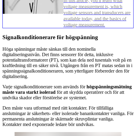
In this article, you'll learn what
voltage measurement is, which
voltage sensors and transducers are
available today, and the basics of
voltage measurement.
Signalkonditionerare för högspänning
Höga spänningar måste sänkas till den nominella
digitaliseringsnivån. Det finns sensorer för detta, inklusive
potentialtransformatorer (PT), som kan dela ned tusentals volt på en
kraftledning till en säker nivå. Utgången från en PT matas sedan in i
spänningssignalkonditioneraren, som ytterligare förbereder den för
digitalisering.
Varje signalkonditionerare som används för
högspänningsmätning
måste vara starkt isolerad
för att skydda operatörer och för att
undvika skador eller förstörelse av systemet.
Den måste vara utformad med rätt kontakter. För tillfälliga
anslutningar är säkerhets- eller isolerade banankontakter vanliga. För
permanenta anslutningar är skärmade skruvplintar vanliga.
Kontakter med exponerade ledare bör undvikas.