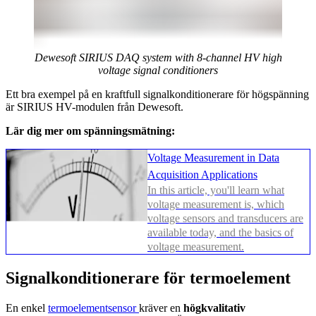
Dewesoft SIRIUS DAQ system with 8-channel HV high
voltage signal conditioners
Ett bra exempel på en kraftfull signalkonditionerare för högspänning
är SIRIUS HV-modulen från Dewesoft.
Lär dig mer om spänningsmätning:
Voltage Measurement in Data
Acquisition Applications
In this article, you'll learn what
voltage measurement is, which
voltage sensors and transducers are
available today, and the basics of
voltage measurement.
Signalkonditionerare för termoelement
En enkel
termoelementsensor
kräver en
högkvalitativ