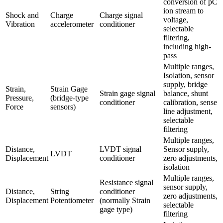
conversion of pC 
ion stream to 
Shock and 
Charge 
Charge signal 
voltage, 
Vibration
accelerometer
conditioner
selectable 
filtering, 
including high-
pass
Multiple ranges, 
Isolation, sensor 
supply, bridge 
Strain, 
Strain Gage 
Strain gage signal 
balance, shunt 
Pressure, 
(bridge-type 
conditioner
calibration, sense 
Force
sensors)
line adjustment, 
selectable 
filtering
Multiple ranges, 
Distance, 
LVDT signal 
Sensor supply, 
LVDT
Displacement
conditioner
zero adjustments, 
isolation
Multiple ranges, 
Resistance signal 
sensor supply, 
Distance, 
String 
conditioner 
zero adjustments, 
Displacement
Potentiometer
(normally Strain 
selectable 
gage type)
filtering