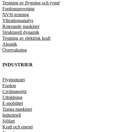
Testning av flygning och rymd
Fordonsprovning
NVH-testning
Vibrationsanalys
Roterande maskiner
Strukturell dynamik
Testning av elektrisk kraft
Akustik
Övervakning
INDUSTRIER
Flygindustri
Fordon
Civilingenjör
Utbildning
E-mobilitet
Tunga maskiner
Industriell
Sjöfart
Kraft och energi