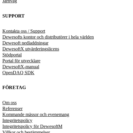
Järnväg
SUPPORT
Kontakta oss / Support
Dewesofts kontor och distributörer i hela världen
Dewesoft nedladdningar
DewesoftX utvärderingslicens
Stödportal
Portal för utvecklare
DewesoftX-manual
OpenDAQ SDK
FÖRETAG
Om oss
Referenser
Kommande mässor och evenemang
Integritetspolicy
Integritetspolicy för DewesoftM
Villkor och bestämmelser