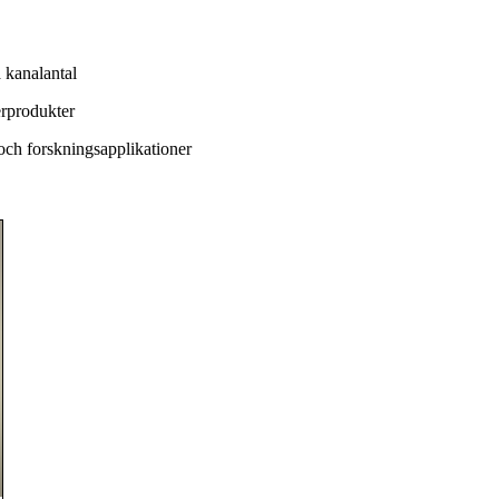
a kanalantal
erprodukter
 och forskningsapplikationer