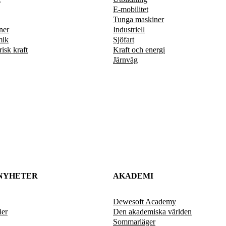
E-mobilitet
Tunga maskiner
ner
Industriell
mik
Sjöfart
risk kraft
Kraft och energi
Järnväg
NYHETER
AKADEMI
Dewesoft Academy
ier
Den akademiska världen
Sommarläger