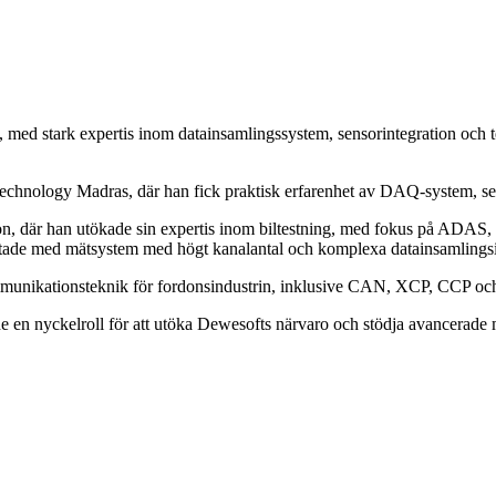
n, med stark expertis inom datainsamlingssystem, sensorintegration och 
f Technology Madras, där han fick praktisk erfarenhet av DAQ-system, s
ion, där han utökade sin expertis inom biltestning, med fokus på ADAS
rbetade med mätsystem med högt kanalantal och komplexa datainsamlingsi
munikationsteknik för fordonsindustrin, inklusive CAN, XCP, CCP och 
de en nyckelroll för att utöka Dewesofts närvaro och stödja avancerade 