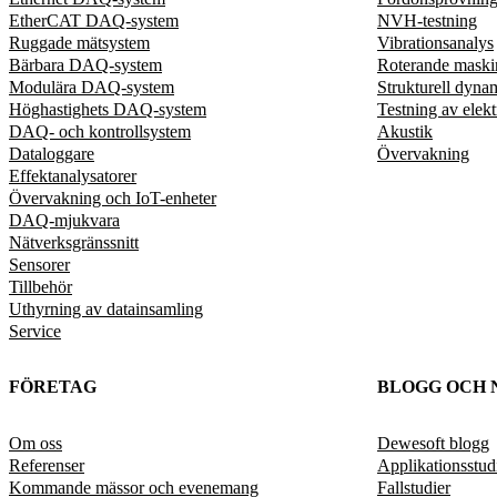
EtherCAT DAQ-system
NVH-testning
Ruggade mätsystem
Vibrationsanalys
Bärbara DAQ-system
Roterande maski
Modulära DAQ-system
Strukturell dyna
Höghastighets DAQ-system
Testning av elekt
DAQ- och kontrollsystem
Akustik
Dataloggare
Övervakning
Effektanalysatorer
Övervakning och IoT-enheter
DAQ-mjukvara
Nätverksgränssnitt
Sensorer
Tillbehör
Uthyrning av datainsamling
Service
FÖRETAG
BLOGG OCH 
Om oss
Dewesoft blogg
Referenser
Applikationsstud
Kommande mässor och evenemang
Fallstudier