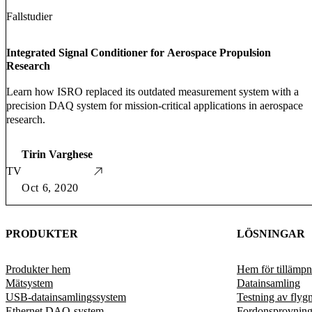
Fallstudier
Integrated Signal Conditioner for Aerospace Propulsion
Research
Learn how ISRO replaced its outdated measurement system with a
precision DAQ system for mission-critical applications in aerospace
research.
Tirin Varghese
TV
Oct 6, 2020
PRODUKTER
LÖSNINGAR
Produkter hem
Hem för tillämpn
Mätsystem
Datainsamling
USB-datainsamlingssystem
Testning av flyg
Ethernet DAQ-system
Fordonsprovnin