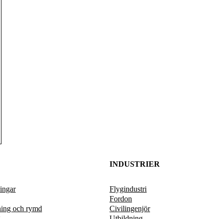
INDUSTRIER
ingar
Flygindustri
Fordon
ning och rymd
Civilingenjör
g
Utbildning