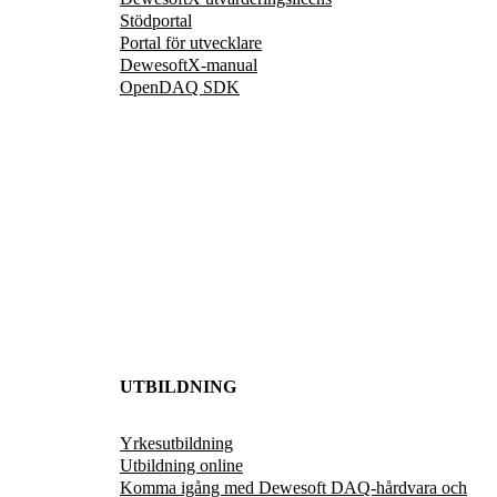
Stödportal
Portal för utvecklare
DewesoftX-manual
OpenDAQ SDK
UTBILDNING
Yrkesutbildning
Utbildning online
Komma igång med Dewesoft DAQ-hårdvara och