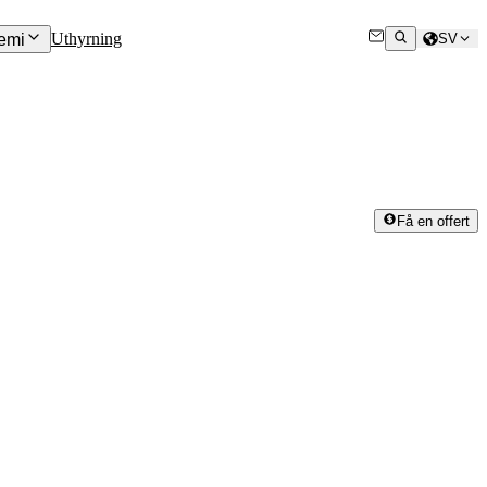
Uthyrning
emi
SV
Få en offert