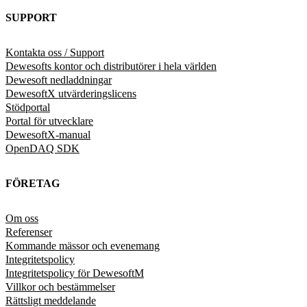
SUPPORT
Kontakta oss / Support
Dewesofts kontor och distributörer i hela världen
Dewesoft nedladdningar
DewesoftX utvärderingslicens
Stödportal
Portal för utvecklare
DewesoftX-manual
OpenDAQ SDK
FÖRETAG
Om oss
Referenser
Kommande mässor och evenemang
Integritetspolicy
Integritetspolicy för DewesoftM
Villkor och bestämmelser
Rättsligt meddelande