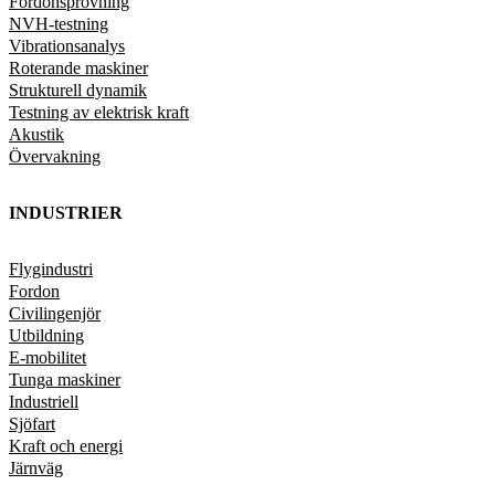
Fordonsprovning
NVH-testning
Vibrationsanalys
Roterande maskiner
Strukturell dynamik
Testning av elektrisk kraft
Akustik
Övervakning
INDUSTRIER
Flygindustri
Fordon
Civilingenjör
Utbildning
E-mobilitet
Tunga maskiner
Industriell
Sjöfart
Kraft och energi
Järnväg