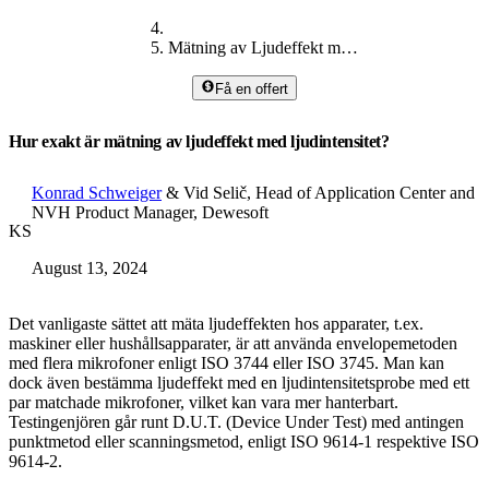
Mätning av Ljudeffekt med hjälp av Ljudintensitet
Få en offert
Hur exakt är mätning av ljudeffekt med ljudintensitet?
Konrad Schweiger
& Vid Selič, Head of Application Center and
NVH Product Manager, Dewesoft
KS
August 13, 2024
Det vanligaste sättet att mäta ljudeffekten hos apparater, t.ex.
maskiner eller hushållsapparater, är att använda envelopemetoden
med flera mikrofoner enligt ISO 3744 eller ISO 3745. Man kan
dock även bestämma ljudeffekt med en ljudintensitetsprobe med ett
par matchade mikrofoner, vilket kan vara mer hanterbart.
Testingenjören går runt D.U.T. (Device Under Test) med antingen
punktmetod eller scanningsmetod, enligt ISO 9614-1 respektive ISO
9614-2.