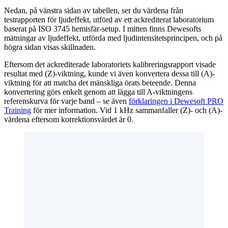
Nedan, på vänstra sidan av tabellen, ser du värdena från
testrapporten för ljudeffekt, utförd av ett ackrediterat laboratorium
baserat på ISO 3745 hemisfär-setup. I mitten finns Dewesofts
mätningar av ljudeffekt, utförda med ljudintensitetsprincipen, och på
högra sidan visas skillnaden.
Eftersom det ackrediterade laboratoriets kalibreringsrapport visade
resultat med (Z)-viktning, kunde vi även konvertera dessa till (A)-
viktning för att matcha det mänskliga örats beteende. Denna
konvertering görs enkelt genom att lägga till A-viktningens
referenskurva för varje band – se även
förklaringen i Dewesoft PRO
Training
för mer information. Vid 1 kHz sammanfaller (Z)- och (A)-
värdena eftersom korrektionsvärdet är 0.