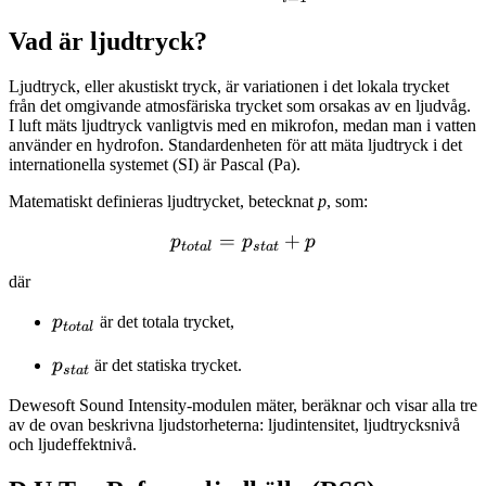
Vad är ljudtryck?
Ljudtryck, eller akustiskt tryck, är variationen i det lokala trycket
från det omgivande atmosfäriska trycket som orsakas av en ljudvåg.
I luft mäts ljudtryck vanligtvis med en mikrofon, medan man i vatten
använder en hydrofon. Standardenheten för att mäta ljudtryck i det
internationella systemet (SI) är Pascal (Pa).
Matematiskt definieras ljudtrycket, betecknat
p
, som:
=
p_{total}=p_{stat} + p
+
p
p
p
t
o
t
a
l
s
t
a
t
där
p_{total}
p
är det totala trycket,
t
o
t
a
l
p_{stat}
p
är det statiska trycket.
s
t
a
t
Dewesoft Sound Intensity-modulen mäter, beräknar och visar alla tre
av de ovan beskrivna ljudstorheterna: ljudintensitet, ljudtrycksnivå
och ljudeffektnivå.