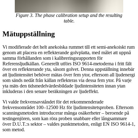
Figure 3. The phase calibration setup and the resulting
table.
Mätuppställning
Vi modifierade det helt anekoiska rummet till ett semi-anekoiskt rum
genom att placera en reflekterande golvplatta, med målet att uppnå
samma förhållanden som i kalibreringsrapporten för
Referensljudkällan. Generellt utförs ISO 9614-metoderna i fritt fält
över en reflekterande yta, såsom golvet. Denna uppställning innebär
att ljudintensitet behöver mätas över fem ytor, eftersom all ljudenergi
som sänds nedåt från källan reflekteras via dessa fem ytor. På varje
yta mäts den tidsmedelvärdesbildade ljudintensiteten innan ytan
inkluderas i den senare beräkningen av ljudeffekt.
Vi valde frekvensavståndet för det rekommenderade
frekvensområdet 100–12500 Hz för ljudintensitetsproben. Eftersom
scanningsmetoden introducerar många osäkerheter – beroende på
testingenjören, som kan röra proben snabbare eller långsammare
över D.U.T.:s sektor – valdes punktmetoden, enligt EN ISO 9614-1,
som metod.