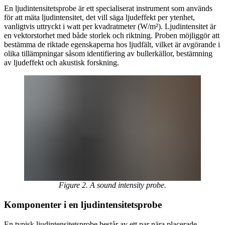
En ljudintensitetsprobe är ett specialiserat instrument som används
för att mäta ljudintensitet, det vill säga ljudeffekt per ytenhet,
vanligtvis uttryckt i watt per kvadratmeter (W/m²). Ljudintensitet är
en vektorstorhet med både storlek och riktning. Proben möjliggör att
bestämma de riktade egenskaperna hos ljudfält, vilket är avgörande i
olika tillämpningar såsom identifiering av bullerkällor, bestämning
av ljudeffekt och akustisk forskning.
Figure 2. A sound intensity probe.
Komponenter i en ljudintensitetsprobe
En typisk ljudintensitetsprobe består av ett par nära placerade