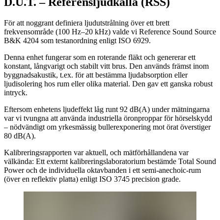
D.U.T. – Referensljudkälla (RSS)
För att noggrant definiera ljudutstrålning över ett brett
frekvensområde (100 Hz–20 kHz) valde vi Reference Sound Source
B&K 4204 som testanordning enligt ISO 6929.
Denna enhet fungerar som en roterande fläkt och genererar ett
konstant, långvarigt och stabilt vitt brus. Den används främst inom
byggnadsakustik, t.ex. för att bestämma ljudabsorption eller
ljudisolering hos rum eller olika material. Den gav ett ganska robust
intryck.
Eftersom enhetens ljudeffekt låg runt 92 dB(A) under mätningarna
var vi tvungna att använda industriella öronproppar för hörselskydd
– nödvändigt om yrkesmässig bullerexponering mot örat överstiger
80 dB(A).
Kalibreringsrapporten var aktuell, och mätförhållandena var
välkända: Ett externt kalibreringslaboratorium bestämde Total Sound
Power och de individuella oktavbanden i ett semi-anechoic-rum
(över en reflektiv platta) enligt ISO 3745 precision grade.