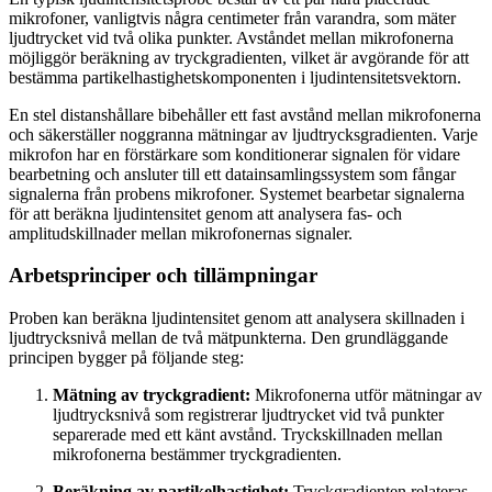
mikrofoner, vanligtvis några centimeter från varandra, som mäter
ljudtrycket vid två olika punkter. Avståndet mellan mikrofonerna
möjliggör beräkning av tryckgradienten, vilket är avgörande för att
bestämma partikelhastighetskomponenten i ljudintensitetsvektorn.
En stel distanshållare bibehåller ett fast avstånd mellan mikrofonerna
och säkerställer noggranna mätningar av ljudtrycksgradienten. Varje
mikrofon har en förstärkare som konditionerar signalen för vidare
bearbetning och ansluter till ett datainsamlingssystem som fångar
signalerna från probens mikrofoner. Systemet bearbetar signalerna
för att beräkna ljudintensitet genom att analysera fas- och
amplitudskillnader mellan mikrofonernas signaler.
Arbetsprinciper och tillämpningar
Proben kan beräkna ljudintensitet genom att analysera skillnaden i
ljudtrycksnivå mellan de två mätpunkterna. Den grundläggande
principen bygger på följande steg:
Mätning av tryckgradient:
Mikrofonerna utför mätningar av
ljudtrycksnivå som registrerar ljudtrycket vid två punkter
separerade med ett känt avstånd. Tryckskillnaden mellan
mikrofonerna bestämmer tryckgradienten.
Beräkning av partikelhastighet:
Tryckgradienten relateras