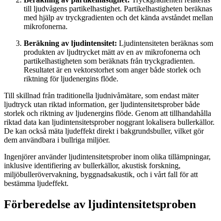
till ljudvågens partikelhastighet. Partikelhastigheten beräknas
med hjälp av tryckgradienten och det kända avståndet mellan
mikrofonerna.
Beräkning av ljudintensitet:
Ljudintensiteten beräknas som
produkten av ljudtrycket mätt av en av mikrofonerna och
partikelhastigheten som beräknats från tryckgradienten.
Resultatet är en vektorstorhet som anger både storlek och
riktning för ljudenergins flöde.
Till skillnad från traditionella ljudnivåmätare, som endast mäter
ljudtryck utan riktad information, ger ljudintensitetsprober både
storlek och riktning av ljudenergins flöde. Genom att tillhandahålla
riktad data kan ljudintensitetsprober noggrant lokalisera bullerkällor.
De kan också mäta ljudeffekt direkt i bakgrundsbuller, vilket gör
dem användbara i bullriga miljöer.
Ingenjörer använder ljudintensitetsprober inom olika tillämpningar,
inklusive identifiering av bullerkällor, akustisk forskning,
miljöbullerövervakning, byggnadsakustik, och i vårt fall för att
bestämma ljudeffekt.
Förberedelse av ljudintensitetsproben