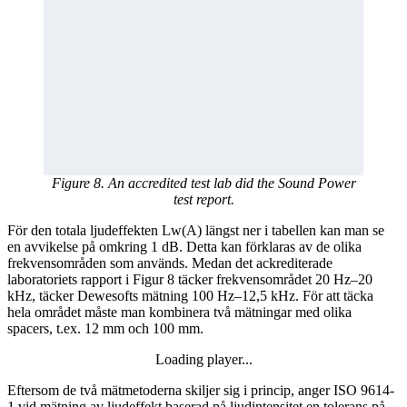
Figure 8. An accredited test lab did the Sound Power
test report.
För den totala ljudeffekten Lw(A) längst ner i tabellen kan man se
en avvikelse på omkring 1 dB. Detta kan förklaras av de olika
frekvensområden som används. Medan det ackrediterade
laboratoriets rapport i Figur 8 täcker frekvensområdet 20 Hz–20
kHz, täcker Dewesofts mätning 100 Hz–12,5 kHz. För att täcka
hela området måste man kombinera två mätningar med olika
spacers, t.ex. 12 mm och 100 mm.
Loading player...
Loading video...
Eftersom de två mätmetoderna skiljer sig i princip, anger ISO 9614-
1 vid mätning av ljudeffekt baserad på ljudintensitet en tolerans på