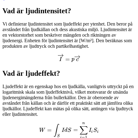
Vad är ljudintensitet?
Vi definierar ljudintensitet som ljudeffekt per ytenhet. Den beror på
avståndet från ljudkällan och dess akustiska miljö. Ljudintensitet är
en vektorstorhet som beskriver mängden och riktningen av
ljudenergi. Enheten för ljudintensitet är [W/m²]. Den beräknas som
produkten av ljudtryck och partikelhastighet.
\overrightarrow{I}=p \ov
=
I
p
c
Vad är ljudeffekt?
Ljudeffekt är en egenskap hos en ljudkälla, vanligtvis uttryckt på en
logaritmisk skala som ljudeffektnivå, vilket motsvarar de utsända
ljudenergimängderna från bullerkällor. Den är oberoende av
avståndet från källan och är därför ett praktiskt sätt att jämföra olika
ljudkällor. Ljudeffekt kan mätas på olika sätt, antingen via ljudtryck
eller ljudintensitet.
n
W=\int_{S} IdS= \sum^n
∫
∑
=
=
W
I
d
S
I
S
i
i
S
=
1
i