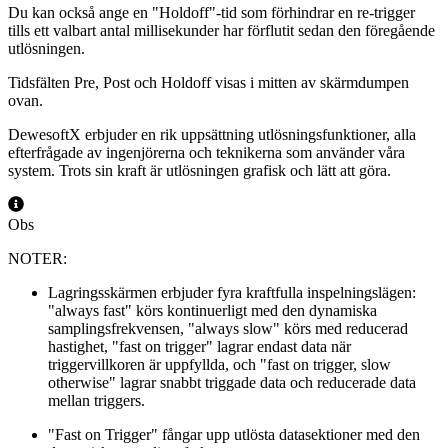
Du kan också ange en "Holdoff"-tid som förhindrar en re-trigger
tills ett valbart antal millisekunder har förflutit sedan den föregående
utlösningen.
Tidsfälten Pre, Post och Holdoff visas i mitten av skärmdumpen
ovan.
DewesoftX erbjuder en rik uppsättning utlösningsfunktioner, alla
efterfrågade av ingenjörerna och teknikerna som använder våra
system. Trots sin kraft är utlösningen grafisk och lätt att göra.
Obs
NOTER:
Lagringsskärmen erbjuder fyra kraftfulla inspelningslägen:
"always fast" körs kontinuerligt med den dynamiska
samplingsfrekvensen, "always slow" körs med reducerad
hastighet, "fast on trigger" lagrar endast data när
triggervillkoren är uppfyllda, och "fast on trigger, slow
otherwise" lagrar snabbt triggade data och reducerade data
mellan triggers.
"Fast on Trigger" fångar upp utlösta datasektioner med den