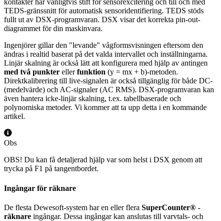
kontakter har vanligtvis stift för sensorexcitering och till och med
TEDS-gränssnitt för automatisk sensoridentifiering. TEDS stöds
fullt ut av DSX-programvaran. DSX visar det korrekta pin-out-
diagrammet för din maskinvara.
Ingenjörer gillar den "levande" vågformsvisningen eftersom den
ändras i realtid baserat på det valda intervallet och inställningarna.
Linjär skalning är också lätt att konfigurera med hjälp av antingen
med två punkter
eller
funktion
(y = mx + b)-metoden.
Direktkalibrering till live-signalen är också tillgänglig för både DC-
(medelvärde) och AC-signaler (AC RMS). DSX-programvaran kan
även hantera icke-linjär skalning, t.ex. tabellbaserade och
polynomiska metoder. Vi kommer att ta upp detta i en kommande
artikel.
Obs
OBS! Du kan få detaljerad hjälp var som helst i DSX genom att
trycka på F1 på tangentbordet.
Ingångar för räknare
De flesta Dewesoft-system har en eller flera
SuperCounter® -
räknare
ingångar. Dessa ingångar kan anslutas till varvtals- och