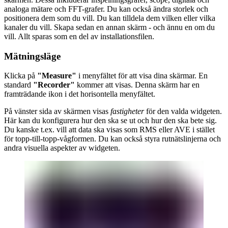
analoga mätare och FFT-grafer. Du kan också ändra storlek och
positionera dem som du vill. Du kan tilldela dem vilken eller vilka
kanaler du vill. Skapa sedan en annan skärm - och ännu en om du
vill. Allt sparas som en del av installationsfilen.
Mätningsläge
Klicka på
"Measure"
i menyfältet för att visa dina skärmar. En
standard
"Recorder"
kommer att visas. Denna skärm har en
framträdande ikon i det horisontella menyfältet.
På vänster sida av skärmen visas
fastigheter
för den valda widgeten.
Här kan du konfigurera hur den ska se ut och hur den ska bete sig.
Du kanske t.ex. vill att data ska visas som RMS eller AVE i stället
för topp-till-topp-vågformen. Du kan också styra rutnätslinjerna och
andra visuella aspekter av widgeten.