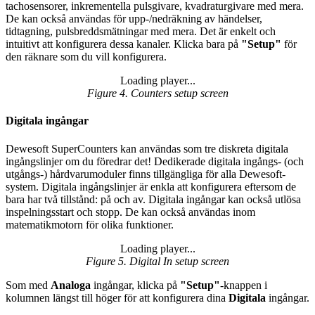
tachosensorer, inkrementella pulsgivare, kvadraturgivare med mera.
De kan också användas för upp-/nedräkning av händelser,
tidtagning, pulsbreddsmätningar med mera. Det är enkelt och
intuitivt att konfigurera dessa kanaler. Klicka bara på
"Setup"
för
den räknare som du vill konfigurera.
Loading player...
Loading video...
Figure 4. Counters setup screen
Digitala ingångar
Dewesoft SuperCounters kan användas som tre diskreta digitala
ingångslinjer om du föredrar det! Dedikerade digitala ingångs- (och
utgångs-) hårdvarumoduler finns tillgängliga för alla Dewesoft-
system. Digitala ingångslinjer är enkla att konfigurera eftersom de
bara har två tillstånd: på och av. Digitala ingångar kan också utlösa
inspelningsstart och stopp. De kan också användas inom
matematikmotorn för olika funktioner.
Loading player...
Loading video...
Figure 5. Digital In setup screen
Som med
Analoga
ingångar, klicka på
"Setup"
-knappen i
kolumnen längst till höger för att konfigurera dina
Digitala
ingångar.