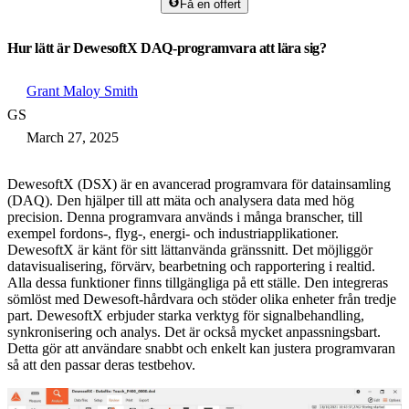
Få en offert
Hur lätt är DewesoftX DAQ-programvara att lära sig?
Grant Maloy Smith
GS
March 27, 2025
DewesoftX (DSX) är en avancerad programvara för datainsamling
(DAQ). Den hjälper till att mäta och analysera data med hög
precision. Denna programvara används i många branscher, till
exempel fordons-, flyg-, energi- och industriapplikationer.
DewesoftX är känt för sitt lättanvända gränssnitt. Det möjliggör
datavisualisering, förvärv, bearbetning och rapportering i realtid.
Alla dessa funktioner finns tillgängliga på ett ställe. Den integreras
sömlöst med Dewesoft-hårdvara och stöder olika enheter från tredje
part. DewesoftX erbjuder starka verktyg för signalbehandling,
synkronisering och analys. Det är också mycket anpassningsbart.
Detta gör att användare snabbt och enkelt kan justera programvaran
så att den passar deras testbehov.