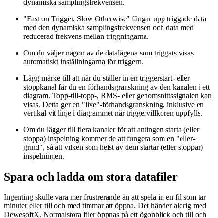
dynamiska samplingsfrekvensen.
"Fast on Trigger, Slow Otherwise" fångar upp triggade data
med den dynamiska samplingsfrekvensen och data med
reducerad frekvens mellan triggningarna.
Om du väljer någon av de datalägena som triggats visas
automatiskt inställningarna för triggern.
Lägg märke till att när du ställer in en triggerstart- eller
stoppkanal får du en förhandsgranskning av den kanalen i ett
diagram. Topp-till-topp-, RMS- eller genomsnittssignalen kan
visas. Detta ger en "live"-förhandsgranskning, inklusive en
vertikal vit linje i diagrammet när triggervillkoren uppfylls.
Om du lägger till flera kanaler för att antingen starta (eller
stoppa) inspelning kommer de att fungera som en "eller-
grind", så att vilken som helst av dem startar (eller stoppar)
inspelningen.
Spara och ladda om stora datafiler
Ingenting skulle vara mer frustrerande än att spela in en fil som tar
minuter eller till och med timmar att öppna. Det händer aldrig med
DewesoftX. Normalstora filer öppnas på ett ögonblick och till och