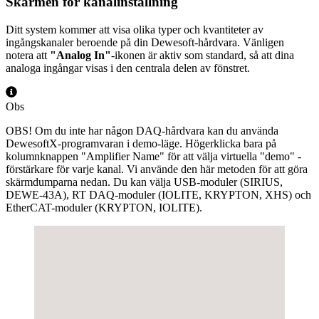
Skärmen för kanalinställning
Ditt system kommer att visa olika typer och kvantiteter av
ingångskanaler beroende på din Dewesoft-hårdvara. Vänligen
notera att
"Analog In"
-ikonen är aktiv som standard, så att dina
analoga ingångar visas i den centrala delen av fönstret.
Obs
OBS! Om du inte har någon DAQ-hårdvara kan du använda
DewesoftX-programvaran i demo-läge. Högerklicka bara på
kolumnknappen "Amplifier Name" för att välja virtuella "demo" -
förstärkare för varje kanal. Vi använde den här metoden för att göra
skärmdumparna nedan. Du kan välja USB-moduler (SIRIUS,
DEWE-43A), RT DAQ-moduler (IOLITE, KRYPTON, XHS) och
EtherCAT-moduler (KRYPTON, IOLITE).