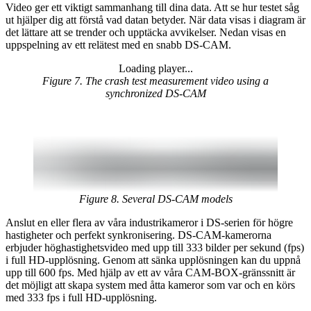
Video ger ett viktigt sammanhang till dina data. Att se hur testet såg
ut hjälper dig att förstå vad datan betyder. När data visas i diagram är
det lättare att se trender och upptäcka avvikelser. Nedan visas en
uppspelning av ett relätest med en snabb DS-CAM.
Loading player...
Loading video...
Figure 7. The crash test measurement video using a
synchronized DS-CAM
Figure 8. Several DS-CAM models
Anslut en eller flera av våra industrikameror i DS-serien för högre
hastigheter och perfekt synkronisering. DS-CAM-kamerorna
erbjuder höghastighetsvideo med upp till 333 bilder per sekund (fps)
i full HD-upplösning. Genom att sänka upplösningen kan du uppnå
upp till 600 fps. Med hjälp av ett av våra CAM-BOX-gränssnitt är
det möjligt att skapa system med åtta kameror som var och en körs
med 333 fps i full HD-upplösning.