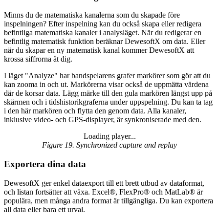
Minns du de matematiska kanalerna som du skapade före
inspelningen? Efter inspelning kan du också skapa eller redigera
befintliga matematiska kanaler i analysläget. När du redigerar en
befintlig matematisk funktion beräknar DewesoftX om data. Eller
när du skapar en ny matematisk kanal kommer DewesoftX att
krossa siffrorna åt dig.
I läget "Analyze" har bandspelarens grafer markörer som gör att du
kan zooma in och ut. Markörerna visar också de uppmätta värdena
där de korsar data. Lägg märke till den gula markören längst upp på
skärmen och i tidshistorikgraferna under uppspelning. Du kan ta tag
i den här markören och flytta den genom data. Alla kanaler,
inklusive video- och GPS-displayer, är synkroniserade med den.
Loading player...
Loading video...
Figure 19. Synchronized capture and replay
Exportera dina data
DewesoftX ger enkel dataexport till ett brett utbud av dataformat,
och listan fortsätter att växa. Excel®, FlexPro® och MatLab® är
populära, men många andra format är tillgängliga. Du kan exportera
all data eller bara ett urval.