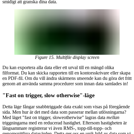
smidigt att granska dina data.
Figure 15. Multifile display screen
Du kan exportera alla data eller ett urval till en mängd olika
filformat. Du kan skicka rapporten till en kontorsskrivare eller skapa
en PDF-fil. Om du vill ändra skärmens utseende kan du göra det fritt
genom att använda samma procedurer som innan data samlades in!
"Fast on trigger, slow otherwise"-läge
Detta läge fångar snabbtriggade data exakt som visas på föregående
sida. Men hur är det med data som passerar mellan utlösningarna?
Med läget "fast on trigger, sloweotherwise" lagras data
mellan
triggningarna med en reducerad hastighet. Eftersom hastigheten är
långsammare registrerar vi även RMS-, topp-till-topp- och
genomsnittliga datavärden. Detta ger oss en unik bild av data som vi