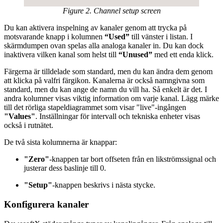
Figure 2. Channel setup screen
Du kan aktivera inspelning av kanaler genom att trycka på
motsvarande knapp i kolumnen
“Used”
till vänster i listan. I
skärmdumpen ovan spelas alla analoga kanaler in. Du kan dock
inaktivera vilken kanal som helst till
“Unused”
med ett enda klick.
Färgerna är tilldelade som standard, men du kan ändra dem genom
att klicka på valfri färgikon. Kanalerna är också namngivna som
standard, men du kan ange de namn du vill ha. Så enkelt är det. I
andra kolumner visas viktig information om varje kanal. Lägg märke
till det rörliga stapeldiagrammet som visar "live"-ingången
"Values"
. Inställningar för intervall och tekniska enheter visas
också i rutnätet.
De två sista kolumnerna är knappar:
"Zero"
-knappen tar bort offseten från en likströmssignal och
justerar dess baslinje till 0.
"Setup"
-knappen beskrivs i nästa stycke.
Konfigurera kanaler