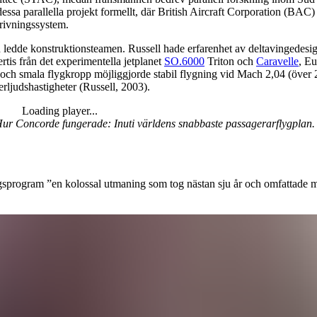
ssa parallella projekt formellt, där British Aircraft Corporation (BAC
drivningssystem.
edde konstruktionsteamen. Russell hade erfarenhet av deltavingedesign
is från det experimentella jetplanet
SO.6000
Triton och
Caravelle
, Eu
e och smala flygkropp möjliggjorde stabil flygning vid Mach 2,04 (över
rljudshastigheter (Russell, 2003).
Loading player...
r Concorde fungerade: Inuti världens snabbaste passagerarflygplan.
ingsprogram ”en kolossal utmaning som tog nästan sju år och omfattade 