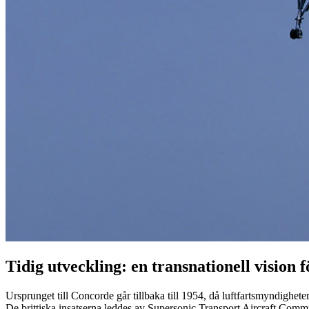
Tidig utveckling: en transnationell vision f
Ursprunget till Concorde går tillbaka till 1954, då luftfartsmyndighet
De brittiska insatserna leddes av Supersonic Transport Aircraft Com