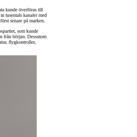
a kunde överföras till
in tusentals kanaler med
 först senare på marken.
ospartiet, som kunde
dan från början. Dessutom
ur, flygkontroller,