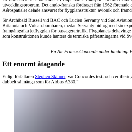
utvecklingsprogram. Det anglo-franska fördraget från 1962 förenade de
Aérospatiale) delade ansvaret för flygplansstruktur, avionik och fram
Sir Archibald Russell vid BAC och Lucien Servanty vid Sud Aviation l
Britannia och Vulcan-bombaren, medan Servanty bidrog med sin expert
framgångsrika jetflygplan för passagerartrafik. Flygplanets deltaving
som konstruktionen kunde hantera de termiska påfrestningarna vid öve
Loading video...
En Air France-Concorde under landning. Hu
Ett enormt åtagande
Enligt författaren
Stephen Skinner
, var Concordes test- och certifier
dubbelt så många som för Airbus A380.”