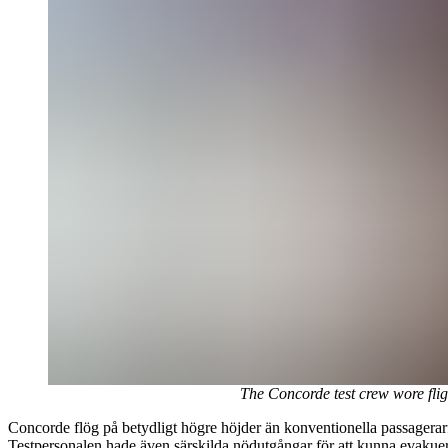
The Concorde test crew wore fli
Concorde flög på betydligt högre höjder än konventionella passagerarfl
Testpersonalen hade även särskilda nödutgångar för att kunna evakuer