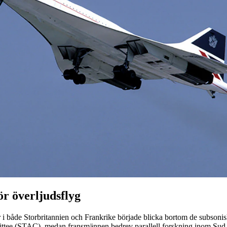
ör överljudsflyg
er i både Storbritannien och Frankrike började blicka bortom de subsoni
mittee (STAC), medan fransmännen bedrev parallell forskning inom Sud