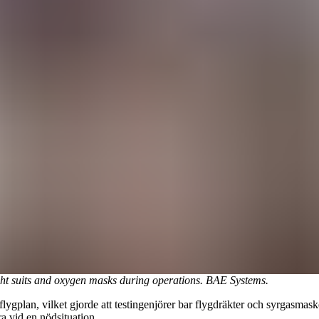
ght suits and oxygen masks during operations. BAE Systems.
ygplan, vilket gjorde att testingenjörer bar flygdräkter och syrgasmask
a vid en nödsituation.