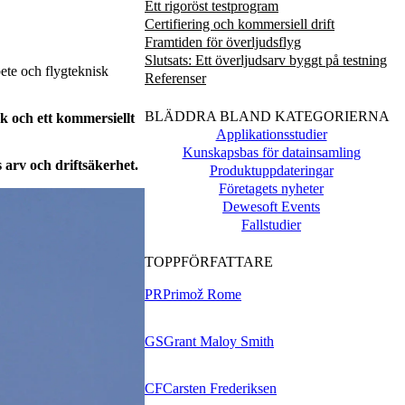
Ett rigoröst testprogram
Certifiering och kommersiell drift
Framtiden för överljudsflyg
Slutsats: Ett överljudsarv byggt på testning
bete och flygteknisk
Referenser
BLÄDDRA BLAND KATEGORIERNA
 och ett kommersiellt
Applikationsstudier
Kunskapsbas för datainsamling
arv och driftsäkerhet.
Produktuppdateringar
Företagets nyheter
Dewesoft Events
Fallstudier
TOPPFÖRFATTARE
PR
Primož Rome
GS
Grant Maloy Smith
CF
Carsten Frederiksen