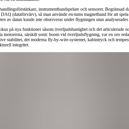
handlingsförstärkare, instrumentbandspelare och sensorer. Begränsad dat
d DAQ (dataförvärv), så man använde en-tums magnetband för att spela 
teten av datan kunde inte observeras under flygningen utan analyserades
 fokus på nya funktioner såsom överljudshastighet och det articulerade n
tfulla motorerna, särskilt sonic boom vid överljudsflygning, var en oro re
ive stabilitet, det moderna fly-by-wire-systemet, kabintryck och temperat
urell integritet.