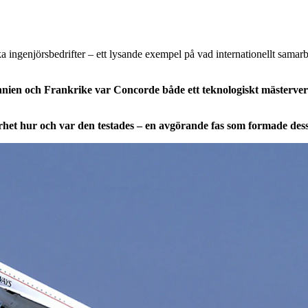
ka ingenjörsbedrifter – ett lysande exempel på vad internationellt samar
nien och Frankrike var Concorde både ett teknologiskt mästerverk
het hur och var den testades – en avgörande fas som formade dess 