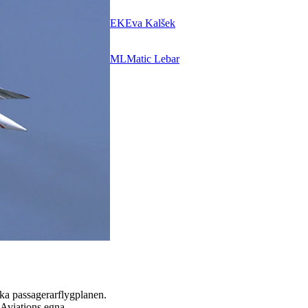
EK
Eva Kalšek
ML
Matic Lebar
ska passagerarflygplanen.
 Aviations egna