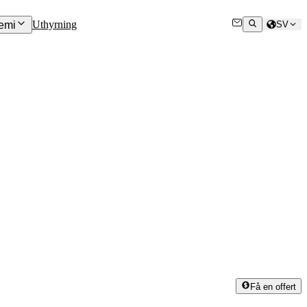
Uthyrning
emi
SV
Få en offert