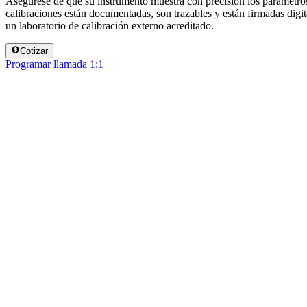
Asegúrese de que su instrumento muestra con precisión los parámetro
calibraciones están documentadas, son trazables y están firmadas dig
un laboratorio de calibración externo acreditado.
Cotizar
Programar llamada 1:1