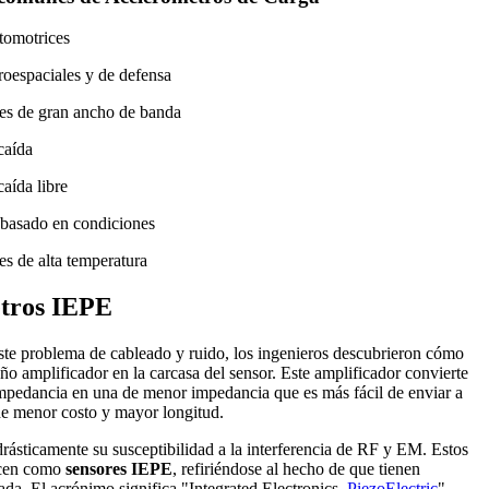
tomotrices
roespaciales y de defensa
es de gran ancho de banda
caída
aída libre
basado en condiciones
es de alta temperatura
tros IEPE
ste problema de cableado y ruido, los ingenieros descubrieron cómo
ño amplificador en la carcasa del sensor. Este amplificador convierte
 impedancia en una de menor impedancia que es más fácil de enviar a
de menor costo y mayor longitud.
ásticamente su susceptibilidad a la interferencia de RF y EM. Estos
ocen como
sensores IEPE
, refiriéndose al hecho de que tienen
rada. El acrónimo significa "Integrated Electronics,
PiezoElectric
".