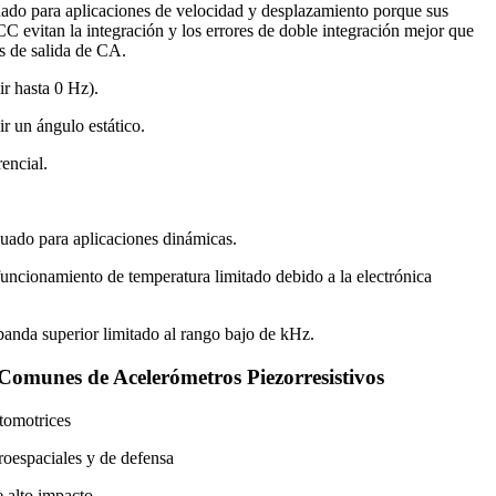
do para aplicaciones de velocidad y desplazamiento porque sus
CC evitan la integración y los errores de doble integración mejor que
s de salida de CA.
r hasta 0 Hz).
r un ángulo estático.
rencial.
uado para aplicaciones dinámicas.
uncionamiento de temperatura limitado debido a la electrónica
anda superior limitado al rango bajo de kHz.
 Comunes de Acelerómetros Piezorresistivos
tomotrices
roespaciales y de defensa
 alto impacto