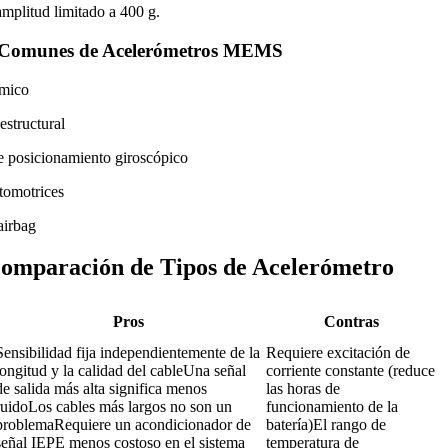
mplitud limitado a 400 g.
s Comunes de Acelerómetros MEMS
smico
estructural
e posicionamiento giroscópico
tomotrices
airbag
Comparación de Tipos de Acelerómetro
Pros
Contras
Sensibilidad fija independientemente de la 
Requiere excitación de 
longitud y la calidad del cableUna señal 
corriente constante (reduce 
de salida más alta significa menos 
las horas de 
ruidoLos cables más largos no son un 
funcionamiento de la 
problemaRequiere un acondicionador de 
batería)El rango de 
señal IEPE menos costoso en el sistema 
temperatura de 