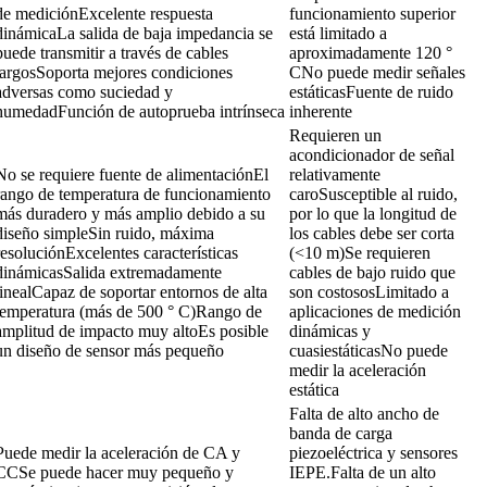
de mediciónExcelente respuesta 
funcionamiento superior 
dinámicaLa salida de baja impedancia se 
está limitado a 
puede transmitir a través de cables 
aproximadamente 120 ° 
largosSoporta mejores condiciones 
CNo puede medir señales 
adversas como suciedad y 
estáticasFuente de ruido 
humedadFunción de autoprueba intrínseca
inherente
Requieren un 
acondicionador de señal 
No se requiere fuente de alimentaciónEl 
relativamente 
rango de temperatura de funcionamiento 
caroSusceptible al ruido, 
más duradero y más amplio debido a su 
por lo que la longitud de 
diseño simpleSin ruido, máxima 
los cables debe ser corta 
resoluciónExcelentes características 
(<10 m)Se requieren 
dinámicasSalida extremadamente 
cables de bajo ruido que 
linealCapaz de soportar entornos de alta 
son costososLimitado a 
temperatura (más de 500 ° C)Rango de 
aplicaciones de medición 
amplitud de impacto muy altoEs posible 
dinámicas y 
un diseño de sensor más pequeño
cuasiestáticasNo puede 
medir la aceleración 
estática
Falta de alto ancho de 
banda de carga 
Puede medir la aceleración de CA y 
piezoeléctrica y sensores 
CCSe puede hacer muy pequeño y 
IEPE.Falta de un alto 