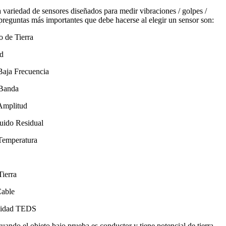
 variedad de sensores diseñados para medir vibraciones / golpes /
preguntas más importantes que debe hacerse al elegir un sensor son:
o de Tierra
ad
aja Frecuencia
Banda
Amplitud
uido Residual
Temperatura
Tierra
Cable
lidad TEDS
ando el objeto bajo prueba es conductor y tiene potencial de tierra.