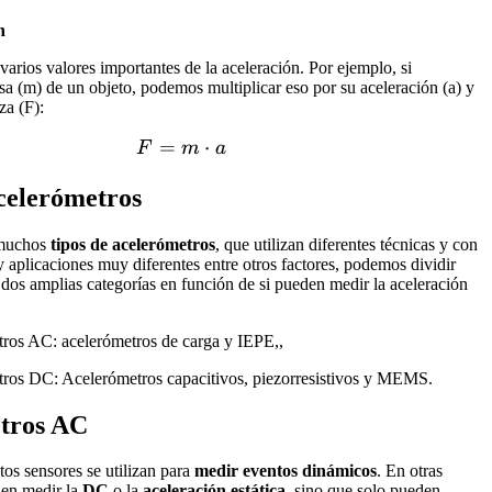
n
arios valores importantes de la aceleración. Por ejemplo, si
 (m) de un objeto, podemos multiplicar eso por su aceleración (a) y
za (F):
=
F=m\cdot a
⋅
F
m
a
celerómetros
 muchos
tipos de acelerómetros
, que utilizan diferentes técnicas y con
y aplicaciones muy diferentes entre otros factores, podemos dividir
 dos amplias categorías en función de si pueden medir la aceleración
ros AC: acelerómetros de carga y IEPE,,
ros DC: Acelerómetros capacitivos, piezorresistivos y MEMS.
tros AC
tos sensores se utilizan para
medir eventos dinámicos
. En otras
den medir la
DC
o la
aceleración estática
, sino que solo pueden