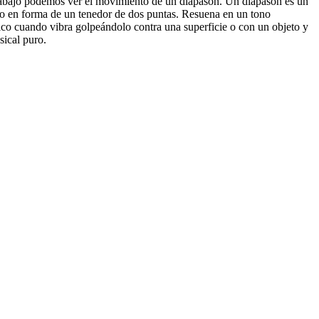
abajo podemos ver el movimiento de un diapasón. Un diapasón es un
co en forma de un tenedor de dos puntas. Resuena en un tono
ico cuando vibra golpeándolo contra una superficie o con un objeto y
sical puro.