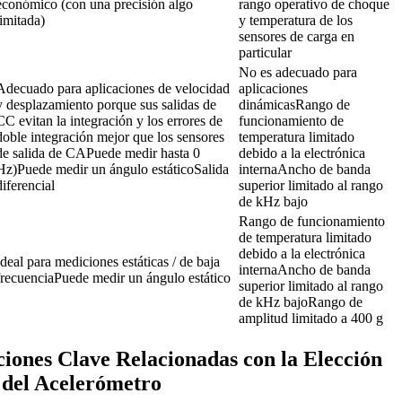
económico (con una precisión algo 
rango operativo de choque 
limitada)
y temperatura de los 
sensores de carga en 
particular
No es adecuado para 
Adecuado para aplicaciones de velocidad 
aplicaciones 
y desplazamiento porque sus salidas de 
dinámicasRango de 
CC evitan la integración y los errores de 
funcionamiento de 
doble integración mejor que los sensores 
temperatura limitado 
de salida de CAPuede medir hasta 0 
debido a la electrónica 
Hz)Puede medir un ángulo estáticoSalida 
internaAncho de banda 
diferencial
superior limitado al rango 
de kHz bajo
Rango de funcionamiento 
de temperatura limitado 
debido a la electrónica 
Ideal para mediciones estáticas / de baja 
internaAncho de banda 
frecuenciaPuede medir un ángulo estático
superior limitado al rango 
de kHz bajoRango de 
amplitud limitado a 400 g
iones Clave Relacionadas con la Elección
 del Acelerómetro