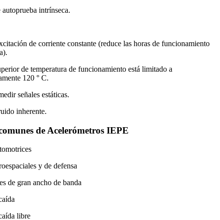
 autoprueba intrínseca.
xcitación de corriente constante (reduce las horas de funcionamiento
a).
uperior de temperatura de funcionamiento está limitado a
amente 120 ° C.
edir señales estáticas.
uido inherente.
 comunes de Acelerómetros IEPE
tomotrices
roespaciales y de defensa
es de gran ancho de banda
caída
aída libre