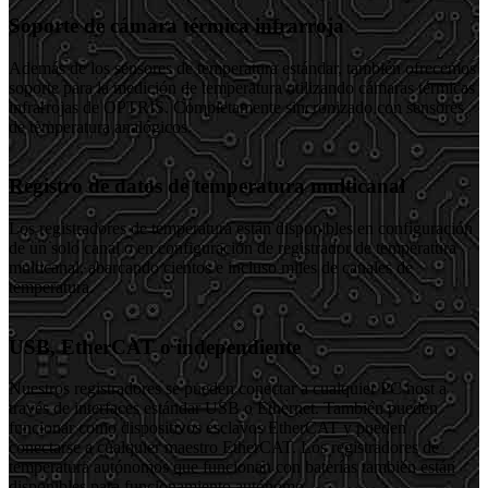
Soporte de cámara térmica infrarroja
Además de los sensores de temperatura estándar, también ofrecemos
soporte para la medición de temperatura utilizando cámaras térmicas
infrarrojas de OPTRIS. Completamente sincronizado con sensores
de temperatura analógicos.
Registro de datos de temperatura multicanal
Los registradores de temperatura están disponibles en configuración
de un solo canal o en configuración de registrador de temperatura
multicanal, abarcando cientos e incluso miles de canales de
temperatura.
USB, EtherCAT o independiente
Nuestros registradores se pueden conectar a cualquier PC host a
través de interfaces estándar USB o Ethernet. También pueden
funcionar como dispositivos esclavos EtherCAT y pueden
conectarse a cualquier maestro EtherCAT. Los registradores de
temperatura autónomos que funcionan con baterías también están
disponibles para funcionamiento autónomo.