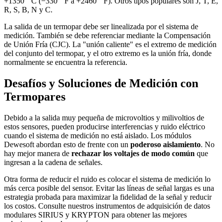
+1350 ° C (−330 ° F a +2460 ° F). Otros tipos populares son J, T, E,
R, S, B, N y C.
La salida de un termopar debe ser linealizada por el sistema de
medición. También se debe referenciar mediante la Compensación
de Unión Fría (CJC). La "unión caliente" es el extremo de medición
del conjunto del termopar, y el otro extremo es la unión fría, donde
normalmente se encuentra la referencia.
Desafíos y Soluciones de Medición con
Termopares
Debido a la salida muy pequeña de microvoltios y milivoltios de
estos sensores, pueden producirse interferencias y ruido eléctrico
cuando el sistema de medición no está aislado. Los módulos
Dewesoft abordan esto de frente con un
poderoso aislamiento
. No
hay mejor manera de
rechazar los voltajes de modo común
que
ingresan a la cadena de señales.
Otra forma de reducir el ruido es colocar el sistema de medición lo
más cerca posible del sensor. Evitar las líneas de señal largas es una
estrategia probada para maximizar la fidelidad de la señal y reducir
los costos. Consulte nuestros instrumentos de adquisición de datos
modulares SIRIUS y KRYPTON para obtener las mejores