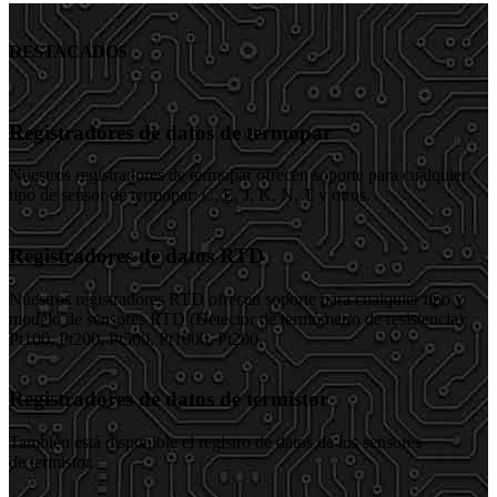
DESTACADOS
Registradores de datos de termopar
Nuestros registradores de termopar ofrecen soporte para cualquier
tipo de sensor de termopar: C, E, J, K, N, T y otros.
Registradores de datos RTD
Nuestros registradores RTD ofrecen soporte para cualquier tipo y
modelo de sensores RTD (Detector de termómetro de resistencia):
Pt100, Pt200, Pt500, Pt1000, Pt200.
Registradores de datos de termistor
También está disponible el registro de datos de los sensores
de termistor.