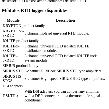
de sensor RTD a estos acondicionadores de señal RTD.
Módulos RTD logger disponibles
Module
Description
KRYPTON product family
KRYPTONi-
8 channel isolated universal RTD module.
8xRTD
IOLITE product family
IOLITEdi-
8 channel universal RTD isolated IOLITE 
8xRTD
distributable module.
IOLITEi-
8 channel universal RTD isolated IOLITE rack 
8xRTD
system module.
SIRIUS product family
SIRIUS STG
8-channel DualCore SIRIUS STG type amplifiers.
SIRIUS HS 
8-channel High-speed SIRIUS STG type amplifiers.
STGS
DSI adapters
With DSI adapters you can convert any amplifier 
DSI-TH-x
with a DB9 connector into a thermocouple signal 
conditioner.