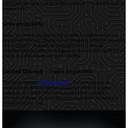
tendencias, así como para un análisis profundo y la identificación de
la causa raíz.
Software incluido
Todos los sistemas de adquisición de datos Dewesoft incluyen el
galardonado software DewesoftX. El programa es fácil de usar pero
muy completo y profundo en funcionalidades. Todas las
actualizaciones del software son gratuitas para siempre, sin licencias
ocultas ni cuotas anuales de mantenimiento.
Calidad Dewesoft y 7 años de garantía
Disfrute de nuestro
7 años de garantía
. Nuestros sistemas de
adquisición de datos se fabrican en Europa con los más altos
estándares de calidad. Ofrecemos soporte técnico gratuito y
orientado al cliente. Su inversión en las soluciones Dewesoft está
protegida durante años.