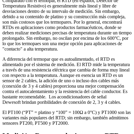
Comparado con el termopar, el RTD (en español, Detector de
Temperatura Resistivo) es generalmente más lineal y libre de
desviaciones dentro de su intervalo de medición. Sin embargo,
debido a su contenido de platino y su construcción más compleja,
son más costosos que los termopares. Por lo general, encontrará
RTDs en aplicaciones como productos farmacéuticos, donde se
deben realizar mediciones precisas de temperatura durante un tiempo
prolongado. Sin embargo, no oscilan por encima de los 600°C, por
lo que los termopaes son una mejor opción para aplicaciones de
"contacto" a alta temperatura.
A diferencia del termopar que es autoalimentado, el RTD es
alimentado por el sistema de medición. El RTD mide la temperatura
a través de una resistencia eléctrica que cambia de forma muy lineal
con respecto a la temperatura. Aunque en esencia un RTD es un
sensor de 2 cables, la adición de uno o incluso dos cables más
(conexión de 3 y 4 cables) proporciona una mejor compensación
contra el autocalentamiento y la resistencia del cable conductor. Es
bastante recomendable. Los acondicionadores de señal
Dewesoft brindan poribilidades de conexión de 2, 3 y 4 cables.
El PT100 (“PT” = platino y “100” = 100Ω a 0°C) y PT1000 son las
variantes más populares del RTD; sin embargo, también admitimos
sensores PT200, PT500 y PT2000.