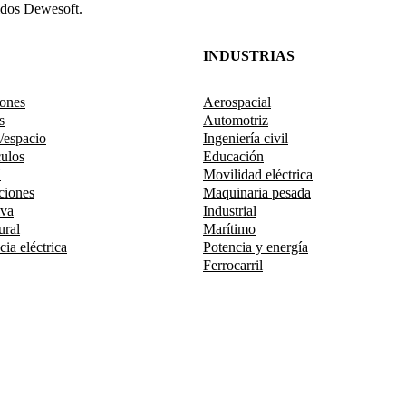
idos Dewesoft.
INDUSTRIAS
iones
Aerospacial
s
Automotriz
/espacio
Ingeniería civil
ulos
Educación
H
Movilidad eléctrica
ciones
Maquinaria pesada
iva
Industrial
ural
Marítimo
ia eléctrica
Potencia y energía
Ferrocarril