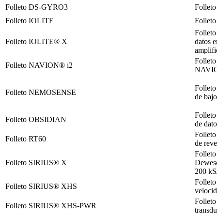
Folleto DS-GYRO3
Follet
Folleto IOLITE
Folleto
Folleto
Folleto IOLITE® X
datos e
amplifi
Folleto
Folleto NAVION® i2
NAVIO
Follet
Folleto NEMOSENSE
de bajo
Folleto
Folleto OBSIDIAN
de dat
Folleto
Folleto RT60
de rev
Folleto
Folleto SIRIUS® X
Deweso
200 kS/
Folleto
Folleto SIRIUS® XHS
veloci
Follet
Folleto SIRIUS® XHS-PWR
transdu