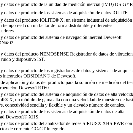
o y datos de producto de la unidad de medición inercial (IMU) DS-GY
 y datos de producto de los sistemas de adquisición de datos IOLITE
 y datos del producto IOLITE® X, un sistema industrial de adquisición
n tiempo real con un factor de forma distribuible y diferentes
cadores.
 y datos de producto del sistema de navegación inercial Dewesoft
N® i2.
o y datos del producto NEMOSENSE Registrador de datos de vibracion
 ruido y dispositivo IoT.
 y datos de producto de los registradores de datos y sistemas de adquisi
os integrados OBSIDIAN® de Dewesoft.
 de aplicación y datos del producto para la solución de medición del ti
erberación Dewesoft RT60.
 y datos de producto del sistema de adquisición de datos de alta velocid
ft® X, un módulo de gama alta con una velocidad de muestreo de has
s, conectividad sencilla y flexible y un elevado número de canales.
 y datos de producto de los sistemas de adquisición de datos de alta
dad Dewesoft® XHS.
o y datos de producto del analizador de redes SIRIUS® XHS-PWR con
ctor de corriente CC-CT integrado.