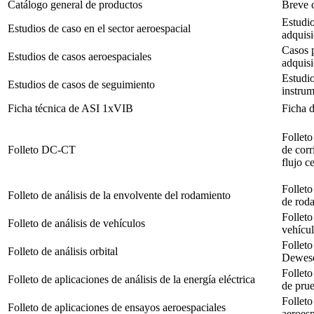
Catálogo general de productos
Breve c
Estudio
Estudios de caso en el sector aeroespacial
adquisi
Casos p
Estudios de casos aeroespaciales
adquisi
Estudio
Estudios de casos de seguimiento
instrum
Ficha técnica de ASI 1xVIB
Ficha 
Folleto
Folleto DC-CT
de corr
flujo 
Folleto
Folleto de análisis de la envolvente del rodamiento
de rod
Folleto
Folleto de análisis de vehículos
vehícul
Folleto
Folleto de análisis orbital
Deweso
Folleto
Folleto de aplicaciones de análisis de la energía eléctrica
de pru
Folleto
Folleto de aplicaciones de ensayos aeroespaciales
aeroesp