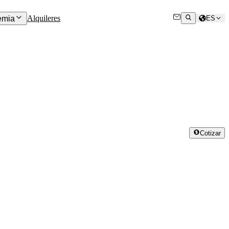
Alquileres
emia
ES
Cotizar