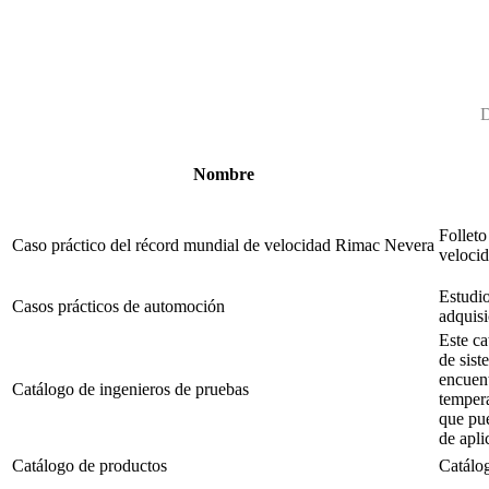
D
Nombre
Folleto
Caso práctico del récord mundial de velocidad Rimac Nevera
velocid
Estudio
Casos prácticos de automoción
adquisi
Este ca
de sist
encuent
Catálogo de ingenieros de pruebas
tempera
que pue
de apli
Catálogo de productos
Catálo