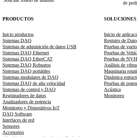
Solicitar folleto de análisis
de ped
PRODUCTOS
SOLUCIONES
Inicio productos
Inicio de aplicac
Sistemas DAQ
Registro de Dato
Sistemas de adquisición de datos USB
Pruebas de vuelo
Sistemas DAQ Ethernet
Pruebas de Vehíc
Sistemas DAQ EtherCAT
Pruebas de NV
Sistemas DAQ Robustos
Análisis de vibra
Sistemas DAQ portátiles
Maquinaria rotat
Sistemas modulares de DAQ
Dinámica estruct
Sistemas DAQ de alta velocidad
Pruebas de potenc
Sistemas de control y DAQ
Acústica
Registradores de datos
Monitoreo
Analizadores de potencia
Monitoreo y Dispositivos IoT
DAQ Software
Interfaces de red
Sensores
Accesorios