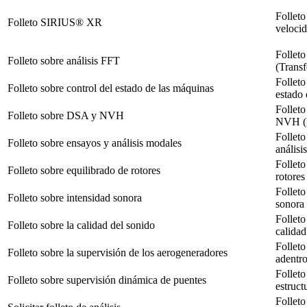
Folleto
Folleto SIRIUS® XR
veloci
Folleto
Folleto sobre análisis FFT
(Transf
Folleto
Folleto sobre control del estado de las máquinas
estado
Folleto
Folleto sobre DSA y NVH
NVH (r
Folleto
Folleto sobre ensayos y análisis modales
anális
Folleto
Folleto sobre equilibrado de rotores
rotore
Folleto
Folleto sobre intensidad sonora
sonora
Folleto
Folleto sobre la calidad del sonido
calidad
Folleto
Folleto sobre la supervisión de los aerogeneradores
adentro
Folleto
Folleto sobre supervisión dinámica de puentes
estructu
Folleto