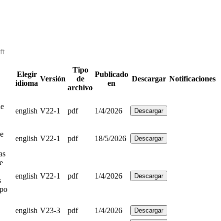
ft
Tipo
Elegir
Publicado
Versión
de
Descargar
Notificaciones
idioma
en
archivo
de
english
V22-1
pdf
1/4/2026
Descargar
de
english
V22-1
pdf
18/5/2026
Descargar
as
e
english
V22-1
pdf
1/4/2026
Descargar
s
ipo
english
V23-3
pdf
1/4/2026
Descargar