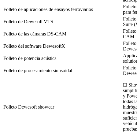
Folleto
Folleto de aplicaciones de ensayos ferroviarios
para fe
Folleto
Folleto de Dewesoft VTS
Suite (
Folleto
Folleto de las cámaras DS-CAM
CAM
Folleto
Folleto del software DewesoftX
Dewes
Applic
Folleto de potencia acústica
solutio
Folleto
Folleto de procesamiento sinusoidal
Deweso
El Sho
simplif
y Power
todas l
Folleto Dewesoft showcar
hidróge
muestra
suficie
vehícul
pruebas