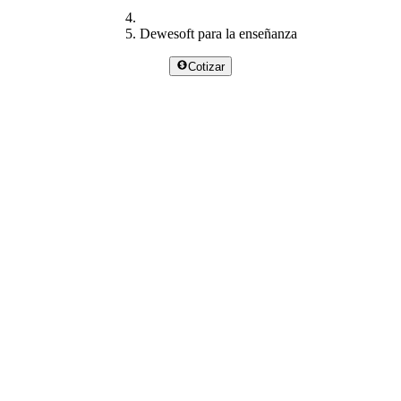
Dewesoft para la enseñanza
Cotizar
Dewesoft para
Enseñanza y aprendizaje
práctico
Proporcione a los alumnos experiencias prácticas con una única
plataforma de aprendizaje integral, desde la primera medición hasta
los resultados finales.
Solicitar contacto