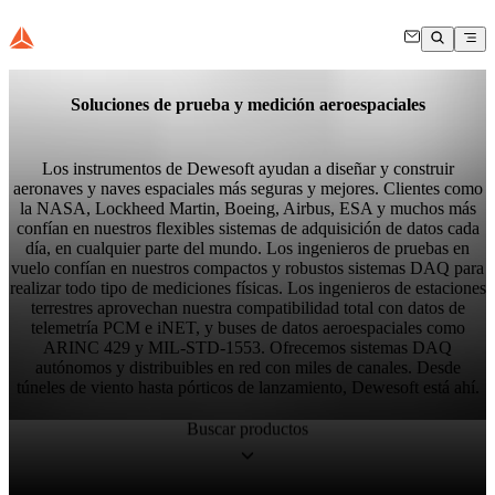
Soluciones de prueba y medición aeroespaciales
Los instrumentos de Dewesoft ayudan a diseñar y construir
aeronaves y naves espaciales más seguras y mejores. Clientes como
la NASA, Lockheed Martin, Boeing, Airbus, ESA y muchos más
confían en nuestros flexibles sistemas de adquisición de datos cada
día, en cualquier parte del mundo. Los ingenieros de pruebas en
vuelo confían en nuestros compactos y robustos sistemas DAQ para
realizar todo tipo de mediciones físicas. Los ingenieros de estaciones
terrestres aprovechan nuestra compatibilidad total con datos de
telemetría PCM e iNET, y buses de datos aeroespaciales como
ARINC 429 y MIL-STD-1553. Ofrecemos sistemas DAQ
autónomos y distribuibles en red con miles de canales. Desde
túneles de viento hasta pórticos de lanzamiento, Dewesoft está ahí.
Buscar productos