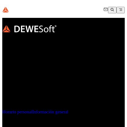
MC2026
AL LÍMITE
21-24 ABRIL 2026 | THERMANA | LAŠKO, ESLOVENIA
Únase a nosotros en Eslovenia en la Conferencia Internacional de
Medición Dewesoft 2026 y descubra cómo los sistemas integrados
en el borde remodelan las pruebas y mediciones. Conozca a
expertos, explore nuevas soluciones y participe en tres días de
conferencias, talleres y colaboraciones centradas en hacer avanzar la
ingeniería.
Horario personal
Información general