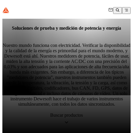
Soluciones de prueba y medición de potencia y energía
Nuestro mundo funciona con electricidad. Verificar la disponibilidad
y la calidad de la energía es primordial para el mundo moderno, y
Dewesoft está ahí. Nuestros medidores de potencia, fáciles de usar,
miden la alta tensión y la corriente AC/DC con una precisión del
0,03% y son adecuados para las aplicaciones de alta frecuencia/alta
banda más exigentes. Sin embargo, a diferencia de los típicos
"medidores de potencia", nuestros instrumentos también pueden
medir la temperatura, la vibración, la tensión y la carga, así como
contadores digitales, codificadores, bus CAN, FD, GPS, datos de
navegación inercial e incluso datos de cámaras de vídeo. Un solo
instrumento Dewesoft hace el trabajo de varios instrumentos
simultáneamente, con todos los datos sincronizados.
Buscar productos