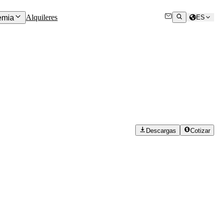
Alquileres
emia
ES
Descargas
Cotizar