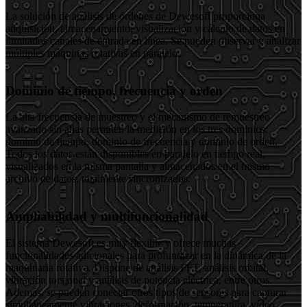
La solución de análisis de órdenes de Dewesoft proporciona
adquisición, almacenamiento, visualización y cálculo de datos en
ilimitados canales de entrada en línea. Se pueden observar y analizar
múltiples máquinas rotativas en paralelo.
Dominio de tiempo, frecuencia y orden
La alta frecuencia de muestreo y el mecanismo de remuestreo
avanzado sin alias permiten la medición en los tres dominios:
dominio de tiempo, dominio de frecuencia y dominio de orden.
Todos los datos están disponibles en paralelo en tiempo real,
visualizados en la misma pantalla y almacenados en el mismo
archivo de datos, totalmente sincronizados.
Ampliabilidad y multifuncionalidad
El sistema Dewesoft es muy flexible y ofrece muchas
funcionalidades adicionales para profundizar en la dinámica de la
maquinaria rotativa. Dispone de análisis FFT, análisis orbital,
vibración torsional y análisis de potencia eléctrica, entre otros.
Además, se pueden conectar otros tipos de sensores para capturar
simultáneamente vibraciones, deformación, temperatura, vídeo,