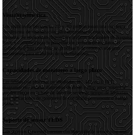
Visualización rica
Los gráficos de frecuencia, 2D y 3D proporcionan una excelente
herramienta de visualización para determinar el estado de la
máquina. Se encuentran disponibles gráficos adicionales de Nyquist,
Bode y Campbell para la presentación perfecta de los datos, el
análisis de órbita con vista sin procesar o de orden es una gran
herramienta para el análisis de turbomáquinas.
Capacidades de monitoreo a largo plazo
Las órbitas (sin procesar, promediadas, H1, H2, etc.), FFT,
diagramas en cascada, diagramas de Bode y diagramas polares se
pueden cargar en la base de datos de series de tiempo de Historian
para aplicaciones de monitoreo de condición permanente o a largo
plazo.
Soporte de sensor TEDS
Los sistemas Dewesoft cuentan con detección de sensor plug-and-