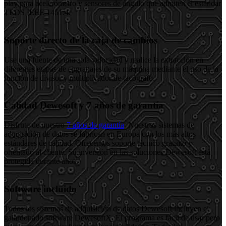
play para acelerómetro y sensores de ángulo que admiten el estándar
TEDS IEEE 1451.4.
Soporte directo de la caja de cambios
Use una fuente de una sola velocidad y realice la extracción en
diferentes etapas de engranajes de su máquina mediante el uso de la
función de divisor y multiplicador de tacógrafo.
Calidad Dewesoft y 7 años de garantía
Disfrute de nuestro
7 años de garantía
. Nuestros sistemas de
adquisición de datos se fabrican en Europa con los más altos
estándares de calidad. Ofrecemos soporte técnico gratuito y
orientado al cliente. Su inversión en las soluciones Dewesoft está
protegida durante años.
Software incluido
Todos los sistemas de adquisición de datos Dewesoft incluyen el
galardonado software DewesoftX. El programa es fácil de usar pero