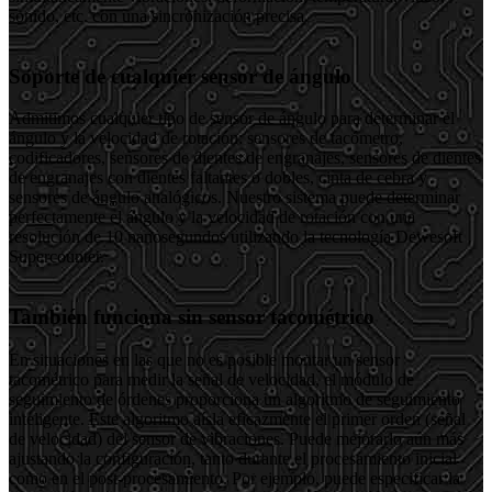
sonido, etc. con una sincronización precisa.
Soporte de cualquier sensor de ángulo
Admitimos cualquier tipo de sensor de ángulo para determinar el
ángulo y la velocidad de rotación: sensores de tacómetro,
codificadores, sensores de dientes de engranajes, sensores de dientes
de engranajes con dientes faltantes o dobles, cinta de cebra y
sensores de ángulo analógicos. Nuestro sistema puede determinar
perfectamente el ángulo y la velocidad de rotación con una
resolución de 10 nanosegundos utilizando la tecnología Dewesoft
Supercounter.
También funciona sin sensor tacométrico
En situaciones en las que no es posible montar un sensor
tacométrico para medir la señal de velocidad, el módulo de
seguimiento de órdenes proporciona un algoritmo de seguimiento
inteligente. Este algoritmo aísla eficazmente el primer orden (señal
de velocidad) del sensor de vibraciones. Puede mejorarlo aún más
ajustando la configuración, tanto durante el procesamiento inicial
como en el post-procesamiento. Por ejemplo, puede especificar la