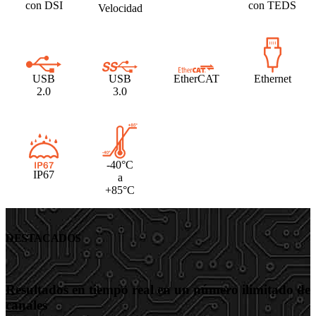
con DSI
con TEDS
Velocidad
USB
USB
EtherCAT
Ethernet
2.0
3.0
-40°C
IP67
a
+85°C
DESTACADOS
Resultados en tiempo real en un número ilimitado de
canales