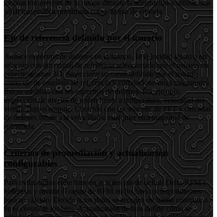
inclinación prevista de la rampa durante la aceleración o utilizar una
señal matemática prefiltrada como fuente de entrada.
Eje de referencia definido por el usuario
Analice espectros de órdenes en el tiempo, la velocidad (rpm) o en
relación con otro canal de referencia seleccionado por el usuario en
espectrogramas 3D. Seleccione un canal definido por el usuario
como eje de etiquetas de referencia y correlacione otras magnitudes
físicas medidas con los espectros de órdenes. Por ejemplo,
inspección de niveles de orden frente a temperatura, velocidad del
viento, flujo o empuje. Creación con un solo clic de FFT y cascadas
de órdenes frente a la velocidad o cualquier otra magnitud de
referencia.
Criterios de promediación y actualización
configurables
Para evitar saltos entre bins espectrales puede definir Delta-RPM e
histéresis y dividir el rango de RPM en los bins correspondientes
para su cálculo. Decida si los datos se recogen de forma continua o
en el centro de los bins. Actualización de bins define cómo se