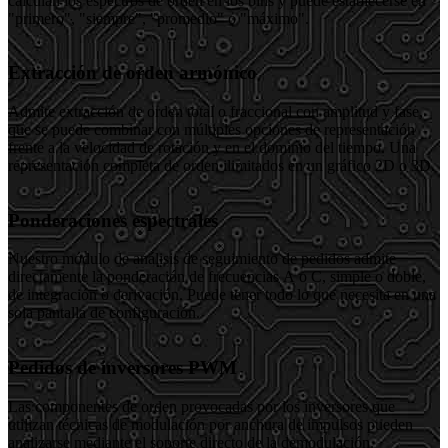
calculan los espectros de orden en los bins y puede establecerse en
"primero", "siempre", "promedio" o "máximo".
Extracción de orden armónico
Admite extracción de orden total o fraccional con amplitud y fase,
que se puede combinar con múltiples opciones de representación
frente a la velocidad de rotación y en el dominio del tiempo. Una
representación completa de orden ilimitados en un gráfico 2D o 3D.
Ponderaciones espectrales
Nuestro módulo de análisis de seguimiento de pedidos admite
directamente la ponderación de frecuencias A o C, simple o doble,
de integración o derivación. Puede tener todo lo que necesita en una
sola pantalla de configuración.
Pedidos de inversores PWM
Las componentes de orden provocadas por los inversores que
utilizan técnicas de modulación por anchura de impulsos pueden
analizarse mediante el soporte directo de la demodulación.