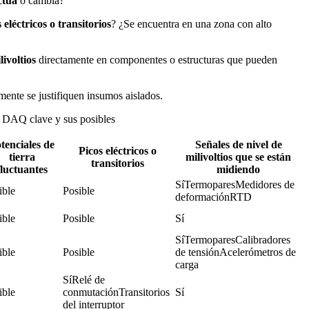
ctúa
o cambia?
 eléctricos o transitorios
? ¿Se encuentra en una zona con alto
ivoltios
directamente en componentes o estructuras que pueden
mente se justifiquen insumos aislados.
s DAQ clave y sus posibles
tenciales de
Señales de nivel de
Picos eléctricos o
tierra
milivoltios que se están
transitorios
fluctuantes
midiendo
SíTermoparesMedidores de 
ible
Posible
deformaciónRTD
ible
Posible
Sí
SíTermoparesCalibradores 
ible
Posible
de tensiónAcelerómetros de 
carga
SíRelé de 
ible
conmutaciónTransitorios 
Sí
del interruptor