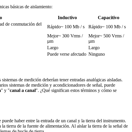
nicas básicas de aislamiento:
o
Inductivo
Capacitivo
ad de conmutación del 
Rápido~ 100 Mb / s
Rápido~ 100 Mb / s
Mejor~ 300 Vrms / 
Mejor~ 500 Vrms / 
µm
µm
Largo
Largo
Puede verse afectado
Ninguno
s sistemas de medición deberían tener entradas analógicas aisladas.
varios sistemas de medición y acondicionadores de señal, puede
a
" y "
canal a canal
". ¿Qué significan estos términos y cómo se
 puede haber entre la entrada de un canal y la tierra del instrumento.
a tierra de la fuente de alimentación. Al aislar la tierra de la señal de
lemas de bucle de tierra.