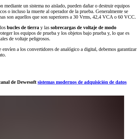
ión mediante un sistema no aislado, pueden dañar o destruir equipos
icos o incluso la muerte al operador de la prueba. Generalmente se
rsonas son aquellos que son superiores a 30 Vrms, 42,4 VCA o 60 VCC.
 los
bucles de tierra
y las
sobrecargas de voltaje de modo
oteger los equipos de prueba y los objetos bajo prueba y, lo que es
les de voltaje peligrosos.
e envíen a los convertidores de analógico a digital, debemos garantizar
nto.
 canal de Dewesoft
sistemas modernos de adquisición de datos