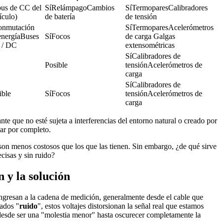
bus de CC del 
SíRelámpagoCambios 
SíTermoparesCalibradores 
ículo)
de batería
de tensión
onmutación 
SíTermoparesAcelerómetros 
energíaBuses 
SíFocos
de carga Galgas 
 / DC
extensométricas
SíCalibradores de 
Posible
tensiónAcelerómetros de 
carga
SíCalibradores de 
ible
SíFocos
tensiónAcelerómetros de 
carga
te que no esté sujeta a interferencias del entorno natural o creado por
ar por completo.
son menos costosos que los que las tienen. Sin embargo, ¿de qué sirve
cisas y sin ruido?
 y la solución
ngresan a la cadena de medición, generalmente desde el cable que
ados "
ruido
", estos voltajes distorsionan la señal real que estamos
desde ser una "molestia menor" hasta oscurecer completamente la