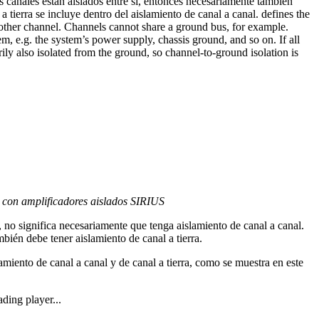
los canales están aislados entre sí, entonces necesariamente también
l a tierra se incluye dentro del aislamiento de canal a canal. defines the
ther channel. Channels cannot share a ground bus, for example.
em, e.g. the system’s power supply, chassis ground, and so on. If all
rily also isolated from the ground, so channel-to-ground isolation is
 con amplificadores aislados SIRIUS
ra, no significa necesariamente que tenga aislamiento de canal a canal.
mbién debe tener aislamiento de canal a tierra.
iento de canal a canal y de canal a tierra, como se muestra en este
ding player...