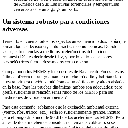
de América del Sur. Las lluvias torrenciales y temperaturas
cercanas a 0° eran algo garantizado.
Un sistema robusto para condiciones
adversas
Teniendo en cuenta todos los aspectos antes mencionados, había que
tomar algunas decisiones, tanto prácticas como técnicas. Debido a
las bajas frecuencias a medir los acelerómetros debían tener
respuesta DC, es decir desde 0Hz, y por lo tanto los sensores
piezoeléctricos fueron descartados como opción.
Comparando los MEMS y los sensores de Balance de Fuerza, estos
últimos ofrecen un rango dinámico mucho más alto y habrían sido
nuestra primera opción si midiéramos un edificio muy alto o aislado
en la base. Para las pruebas dinámicas, ambos son adecuados; pero
¿sería suficiente la relación señal-ruido de los MEMS para las
mediciones de vibración ambiental?
Para esta campaña, sabíamos que la excitación ambiental externa
(viento, ríos, tráfico, etc.), sería lo suficientemente grande, incluso
para el rango dinámico de 90 dB de los acelerómetros MEMS. Pero
antes de decidir debemos considerar el tema del cableado: si se
usaban sensores analógicos luego está el tema del cableado. Si se