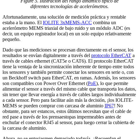
Figure 5. Ilustración del rango dinámico típico de
diferentes tecnologías de acelerómetros.
Afortunadamente, una solución de medición práctica y rentable
estaba a la mano. El
IOLITE 3xMEMS-ACC
combina un
acelerómetro MEMS triaxial de bajo ruido y un módulo ADC (es
decir, un equipo registrador local) en un solo equipo relativamente
pequeño.
Dado que las mediciones se procesan directamente en el sensor, los
resultados se envían digitalmente a través del
protocolo EtherCAT
a
través de cables ethernet (CAT5e o CAT6). El protocolo EtherCAT
tiene la ventaja de la sincronización inherente de tiempo entre todos
los sensores y también permite conectar los sensores en serie o, con
un Beckhoff switch para EtherCAT, en ramas. Además, los sensores
son compatibles con Power Over Ethernet (
PoE
), lo que permite
alimentar el sensor a través del mismo cable que transporta los datos,
sin tener que llevar energía a través de cables largos individualmente
a cada sensor. Pero para facilitar aún más la decisión, ¡los IOLITE-
MEMS se pueden comprar con carcasa de aluminio
IP67
! No
obstante, para ser estancos, estos últimos necesitan que el cable de
red pase a través de los prensaestopas impermeables antes de
enchufar el conector RJ45 al sensor, para luego cerrar la cubierta de
la carcasa de aluminio.
Ahora, no se entusiasmen demasiado todavía. ¿Recuerdan el