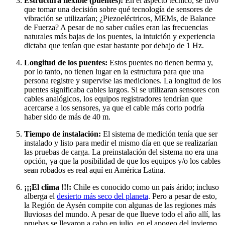
Estructura flexible (puentes):
En el aspecto técnico, se tuvo
que tomar una decisión sobre qué tecnología de sensores de
vibración se utilizarían; ¿Piezoeléctricos, MEMs, de Balance
de Fuerza? A pesar de no saber cuáles eran las frecuencias
naturales más bajas de los puentes, la intuición y experiencia
dictaba que tenían que estar bastante por debajo de 1 Hz.
Longitud de los puentes:
Estos puentes no tienen berma y,
por lo tanto, no tienen lugar en la estructura para que una
persona registre y supervise las mediciones. La longitud de los
puentes significaba cables largos. Si se utilizaran sensores con
cables analógicos, los equipos registradores tendrían que
acercarse a los sensores, ya que el cable más corto podría
haber sido de más de 40 m.
Tiempo de instalación:
El sistema de medición tenía que ser
instalado y listo para medir el mismo día en que se realizarían
las pruebas de carga. La preinstalación del sistema no era una
opción, ya que la posibilidad de que los equipos y/o los cables
sean robados es real aquí en América Latina.
¡¡¡El clima !!!:
Chile es conocido como un país árido; incluso
alberga el
desierto más seco del planeta
. Pero a pesar de esto,
la Región de Aysén compite con algunas de las regiones más
lluviosas del mundo. A pesar de que llueve todo el año allí, las
pruebas se llevaron a cabo en julio, en el apogeo del invierno