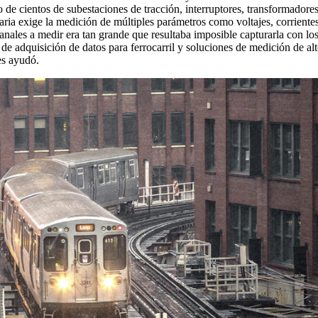
 de cientos de subestaciones de tracción, interruptores, transformadores,
iaria exige la medición de múltiples parámetros como voltajes, corrientes
 canales a medir era tan grande que resultaba imposible capturarla con l
 de adquisición de datos para ferrocarril y soluciones de medición de al
es ayudó.