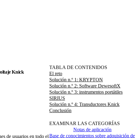
TABLA DE CONTENIDOS
oltaje Knick
El reto
Solución n.º 1: KRYPTON
Solución n.º 2: Software DewesoftX
Solución n.º 3: instrumentos portátiles
SIRIUS
Solución n.º 4: Transductores Knick
Conclusión
EXAMINAR LAS CATEGORÍAS
Notas de aplicación
Base de conocimientos sobre adquisición de
es de usuarios en todo el