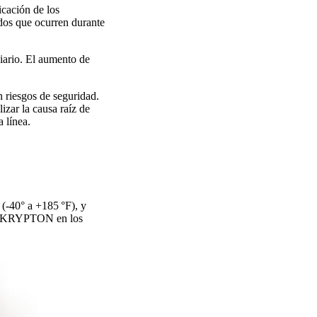
icación de los
pidos que ocurren durante
viario. El aumento de
n riesgos de seguridad.
izar la causa raíz de
 línea.
(-40° a +185 °F), y
los KRYPTON en los