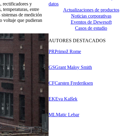
datos
 rectificadores y
, temperaturas, entre
Actualizaciones de productos
os sistemas de medición
Noticias corporativas
to voltaje que pudieran
Eventos de Dewesoft
Casos de estudio
AUTORES DESTACADOS
PR
Primož Rome
GS
Grant Maloy Smith
CF
Carsten Frederiksen
EK
Eva Kalšek
ML
Matic Lebar