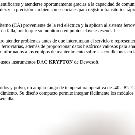
dentificarse y atenderse oportunamente gracias a la capacidad de comun
idez y la precisión también son esenciales para registrar transitorios rá
lterno (CA) proveniente de la red eléctrica y la aplican al sistema ferro
 en falla, por lo que su monitoreo en puntos clave es esencial.
tro atender problemas antes de que interrumpan el servicio o represente
 ferroviarias, además de proporcionar datos históricos valiosos para anal
er informados a los equipos de mantenimiento sobre las condiciones en la
robustos instrumentos DAQ
KRYPTON
de Dewesoft.
idos y polvo, un amplio rango de temperatura operativa de -40 a 85 °C 
 rendimiento. Su diseño compacto permite integrar fácilmente los módu
encilla.