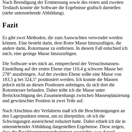
Nach Beendigung der Erstmessung sowie des ersten und zweiten
Testlaufs konnte die Software die Ergebnisse grafisch darstellen
(siehe untenstehende Abbildung).
Fazit
Es gibt zwei Methoden, die zum Auswuchten verwendet werden
können. Eine besteht darin, dem Rotor Masse hinzuzufügen, die
andere darin, Rotormasse zu entfernen. In diesem Fall entschied ich
mich, eine geringe Masse hinzuzufügen.
Die Software wies mich an, entsprechend der Versuchsmassen-
Einstellung auf der ersten Ebene eine 110,4 g schwere Masse bei
278° anzubringen. Auf der zweiten Ebene sollte eine Masse von
183,5 g bei 324,5° positioniert werden. Ich konnte die Massen
jedoch nicht an diesen Positionen anbringen, da sich dort die
Rotormesser befanden. Daher teilte ich die Masse unter
Berücksichtigung des Zusammenhangs zwischen Massenplatzierung
und gewünschter Position in zwei Teile auf.
Nach Abschluss des Verfahrens maß ich die Beschleunigungen an
den Lagerpunkten erneut, um zu überprüfen, ob ich die
Schwingungen ausreichend reduziert hatte. Dabei erhielt ich die in
untenstehender Abbildung dargestellten Ergebnisse. Diese zeigen,
dass die Beschleunigungsreduzierung ausreichte, was darauf