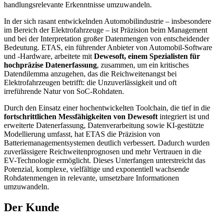
handlungsrelevante Erkenntnisse umzuwandeln.
In der sich rasant entwickelnden Automobilindustrie – insbesondere
im Bereich der Elektrofahrzeuge – ist Präzision beim Management
und bei der Interpretation großer Datenmengen von entscheidender
Bedeutung. ETAS, ein führender Anbieter von Automobil-Software
und -Hardware, arbeitete mit
Dewesoft, einem Spezialisten für
hochpräzise Datenerfassung
, zusammen, um ein kritisches
Datendilemma anzugehen, das die Reichweitenangst bei
Elektrofahrzeugen betrifft: die Unzuverlässigkeit und oft
irreführende Natur von SoC-Rohdaten.
Durch den Einsatz einer hochentwickelten Toolchain, die tief in die
fortschrittlichen Messfähigkeiten von Dewesoft
integriert ist und
erweiterte Datenerfassung, Datenverarbeitung sowie KI-gestützte
Modellierung umfasst, hat ETAS die Präzision von
Batteriemanagementsystemen deutlich verbessert. Dadurch wurden
zuverlässigere Reichweitenprognosen und mehr Vertrauen in die
EV-Technologie ermöglicht. Dieses Unterfangen unterstreicht das
Potenzial, komplexe, vielfältige und exponentiell wachsende
Rohdatenmengen in relevante, umsetzbare Informationen
umzuwandeln.
Der Kunde