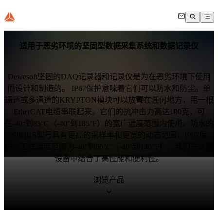
适用于恶劣环境的坚固型数据采集系统和数据记录仪
Dewesoft坚固的DAQ记录器和记录仪是为在恶劣环境下使用
而设计和制造的。 IP67保护意味着它们可以防水和防尘。单
通道或多通道的KRYPTON模块可以放置在任何地方，用一根
EtherCAT电缆串联起来。它们的抗冲击力高达100克，可
在-40°到85°C（-40°到185°F）的宽广温度范围内使用。防水的
SIRIUS型号具有更高的采样率和更宽的动态范围，IP67保
护，工作温度范围为-40°到60°C（-40°到140°F）。我们在这些
设备中结合了高性能和便利性。
浏览产品