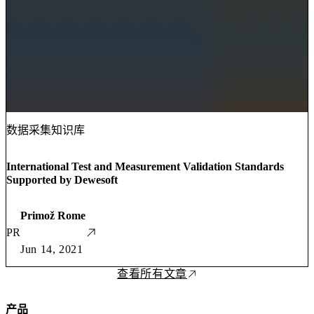
数据采集知识库
International Test and Measurement Validation Standards
Supported by Dewesoft
Primož Rome
PR
Jun 14, 2021
查看所有文章
产品