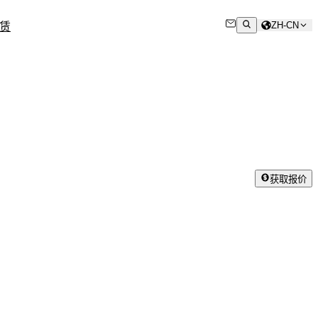
ZH-CN
赁
获取报价