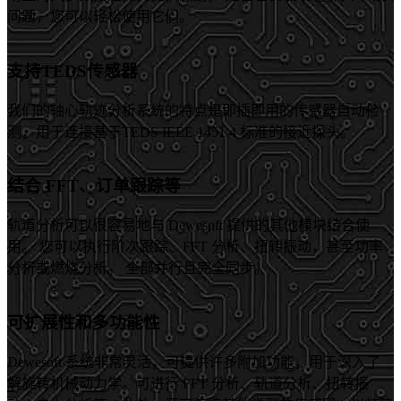
问题，您可以轻松使用它们。
支持TEDS传感器
我们的轴心轨迹分析系统的特点是即插即用的传感器自动检
测，用于连接基于TEDS IEEE 1451.4 标准的接近探头。
结合 FFT、订单跟踪等
轨道分析可以很容易地与 Dewesoft 提供的其他模块结合使
用。 您可以执行阶次跟踪、FFT 分析、扭转振动，甚至功率
分析或燃烧分析。 全部并行且完全同步。
可扩展性和多功能性
Dewesoft 系统非常灵活，可提供许多附加功能，用于深入了
解旋转机械动力学。可进行 FFT 分析、轨道分析、扭转振