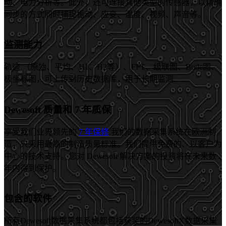
动、电力分析等。此外，还可连接其他类型的传感器，以精确
同步的方式同时捕捉振动、应变、温度、视频、声音等。
监测能力
轨迹 （原始、平均、H1、H2等）、FFT、级联图、Bode图、
极坐标图，可上传到历史数据库，用于长期监测.
Dewesoft 质量和 7 年质保
享受我们业界领先的
7 年保修
.我们的数据采集系统在欧洲制
造，只采用最高的制造质量标准。我们提供免费的、以客户为
中心的技术支持。您对 Dewesoft 解决方案的投资将在未来数
年内得到保护。
包含的软件
所有Dewesoft数据采集系统都包括获奖的DewesoftX数据采集