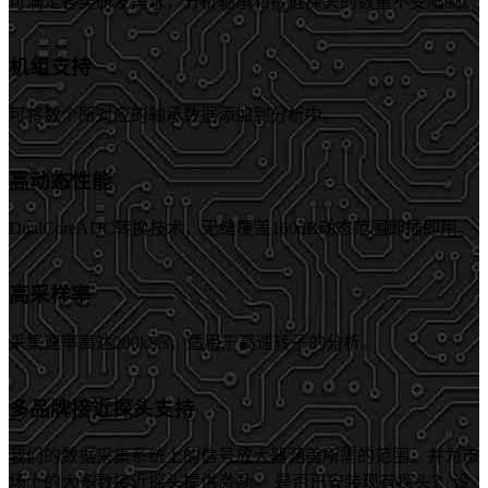
可满足各类研发需求，分析轴承和接近探头的数量不受限制。
机组支持
可将数个所对应的轴承数据添加到分析中。
高动态性能
DualCoreADC转换技术，无缝覆盖160dB动态范围即插即用。
高采样率
采集速率高达200kS/s，适用于高速转子的分析。
多品牌接近探头支持
我们的数据采集系统上的信号放大器涵盖所需的范围，并为市
场上的大多数接近探头提供激励。 是否已安装现有探头？ 没