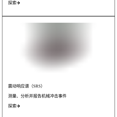
探索
震动响应谱（SRS）
测量、分析并报告机械冲击事件
探索