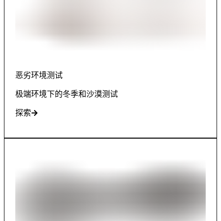
恶劣环境测试
极端环境下的冬季和沙漠测试
探索