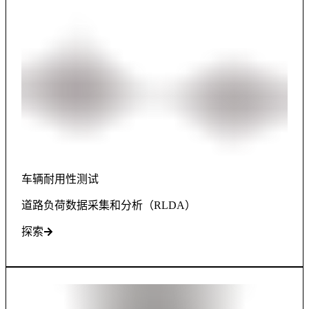
车辆耐用性测试
道路负荷数据采集和分析（RLDA）
探索