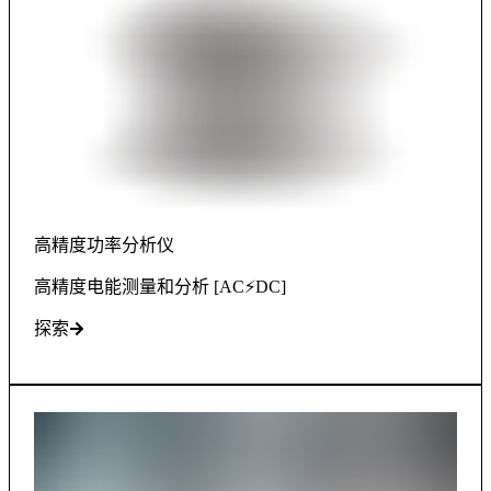
高精度功率分析仪
高精度电能测量和分析 [AC⚡DC]
探索