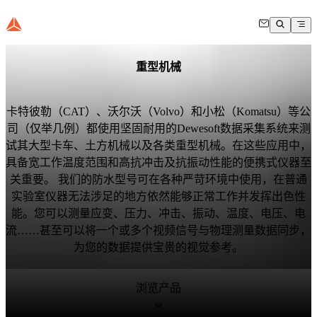
重型机械
卡特彼勒（CAT）、沃尔沃（Volvo）和小松（Komatsu）等公
司（仅举几例）都使用坚固耐用的Dewesoft数据采集系统来测
试其大型卡车、土方机械以及各类重型机械。在这些应用中，
具备宽工作温度范围和高抗冲击及抗振动性能的便携式仪器至
关重要。 我们的防水型号可在各种严苛环境中使用，在普通
实验室仪器无法涉足的地方依然能够正常工作并发挥出色性
能。您可以测量应变、压力、冲击、振动、温度、电压、电
流……甚至可以将一个或多个视频信号与物理测量数据同步，
为您的数据提供宝贵的视觉参考。
浏览产品