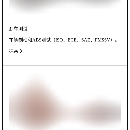
刹车测试
车辆制动和ABS测试（ISO、ECE、SAE、FMSSV）。
探索