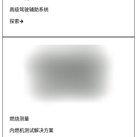
高级驾驶辅助系统
探索
燃烧测量
内燃机测试解决方案