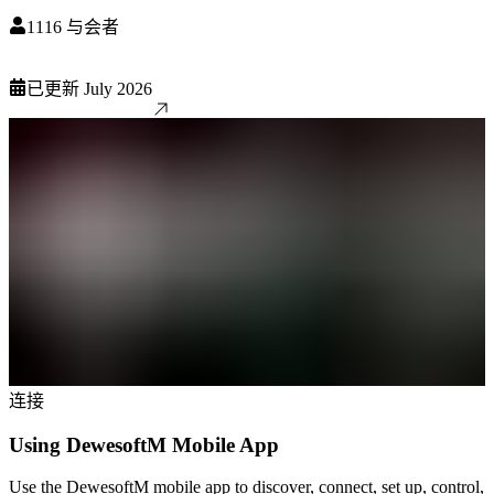
1116
与会者
已更新
July 2026
连接
Using DewesoftM Mobile App
Use the DewesoftM mobile app to discover, connect, set up, control,