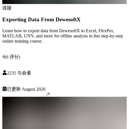
连接
Exporting Data From DewesoftX
Learn how to export data from DewesoftX to Excel, FlexPro,
MATLAB, UNV, and more for offline analysis in this step-by-step
online training course.
4
(
6
评分
)
2235
与会者
已更新
August 2026