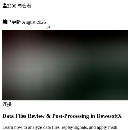
2300
与会者
已更新
August 2026
连接
Data Files Review & Post-Processing in DewesoftX
Learn how to analyze data files, replay signals, and apply math