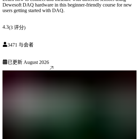
Dewesoft DAQ hardware in this beginner-friendly course for new
users getting started with DAQ.
4.3
(
3
评分
)
3471
与会者
已更新
August 2026