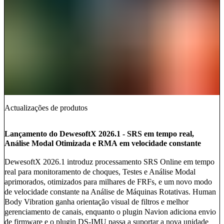
Actualizações de produtos
Lançamento do DewesoftX 2026.1 - SRS em tempo real,
Análise Modal Otimizada e RMA em velocidade constante
DewesoftX 2026.1 introduz processamento SRS Online em tempo
real para monitoramento de choques, Testes e Análise Modal
aprimorados, otimizados para milhares de FRFs, e um novo modo
de velocidade constante na Análise de Máquinas Rotativas. Human
Body Vibration ganha orientação visual de filtros e melhor
gerenciamento de canais, enquanto o plugin Navion adiciona envio
de firmware e o plugin DS-IMU passa a suportar a nova unidade