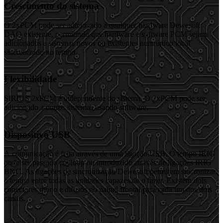
Crescimento do sistema
O 2xPCM pode ser adicionado a qualquer hardware Dewesoft
DAQ existente, permitindo que hardware e software PCM sejam
adicionados a sistemas novos ou existentes num único local
sincronizado no tempo.
Flexibilidade
SIRIUS 2xPCM é independente do sistema. O 2xPCM pode ser
adicionado a outros sistemas usando software.
Dispositivo USB
A comunicação é feita através de uma ligação USB. O tempo IRIG
pode ser passado em loop ou introduzido através de ligações IRIG
BNC. As ligações de sincronização Dewesoft permitem sincronizar
o tempo entre todas as unidades capazes de o fazer. Existem dois
conectores mono e difusos no painel frontal para cada um dos dois
canais.