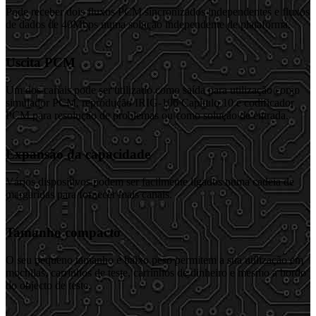
Pode receber dois fluxos PCM sincronizados independentes e fluxos
de dados de 40Mbps numa solução independente de plataforma.
Uscita PCM
Um dos canais pode ser utilizado como saída para utilização como
simulador PCM, reprodução IRIG-106 Capítulo 10 e codificador
PCM para resolução de problemas ou como solução de entrada.
Expansão da capacidade
Vários dispositivos podem ser facilmente ligados numa cadeia de
margaridas para fornecer mais canais.
Tamanho compacto
O seu pequeno tamanho e baixo peso permitem a sua utilização em
mochilas, carrinhos de teste, carrinhos de dinheiro e mesmo a bordo
do objecto de teste.