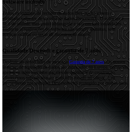
Software incluído
Todos os sistemas de recolha de dados Dewesoft incluem o
premiado software de recolha de dados DewesoftX. O software é
fácil de utilizar, mas muito abrangente e rico em funcionalidades.
Todas as actualizações de software são sempre gratuitas, sem
licenças ocultas ou taxas de manutenção anuais.
Qualidade Dewesoft e garantia de 7 anos
Desfrute do nosso líder de mercado
Garantia de 7 anos
. Os nossos
sistemas de aquisição de dados são fabricados na Europa, utilizando
apenas os mais elevados padrões de qualidade de construção.
Oferecemos suporte técnico gratuito e focado no cliente. Seu
investimento nas soluções Dewesoft está protegido por muitos anos.