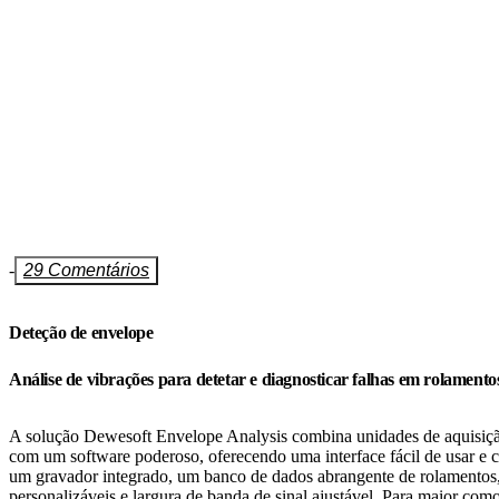
-
29 Comentários
Deteção de envelope
Análise de vibrações para detetar e diagnosticar falhas em rolament
A solução Dewesoft Envelope Analysis combina unidades de aquisiçã
com um software poderoso, oferecendo uma interface fácil de usar e c
um gravador integrado, um banco de dados abrangente de rolamentos
personalizáveis e largura de banda de sinal ajustável. Para maior co