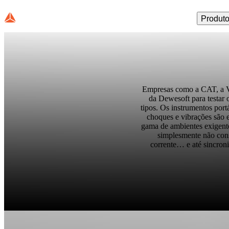
Produt
Empresas como a CAT, a Vo
da Dewesoft para testar 
tipos. Os instrumentos port
choques e vibrações são 
gama de ambientes exigente
simplesmente não cons
corrente… e até sincron