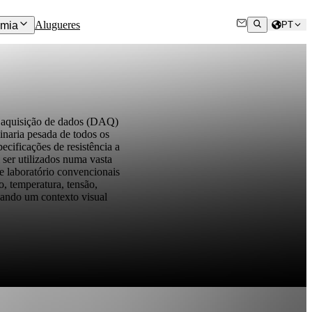
Alugueres
mia
PT
e aquisição de dados (DAQ)
inaria pesada de todos os
ecificações de resistência a
ser utilizados numa vasta
e laboratório convencionais
, temperatura, tensão,
nando um contexto visual