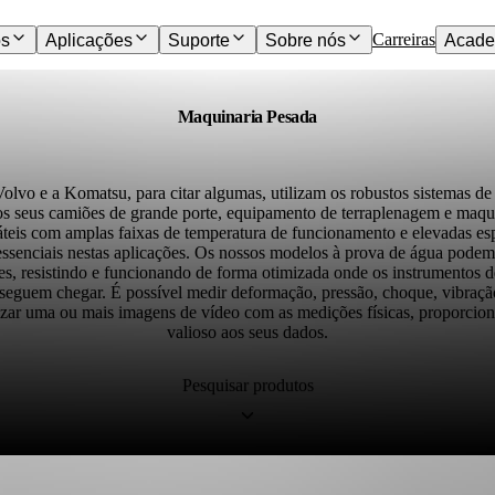
Carreiras
os
Aplicações
Suporte
Sobre nós
Acade
Maquinaria Pesada
lvo e a Komatsu, para citar algumas, utilizam os robustos sistemas d
os seus camiões de grande porte, equipamento de terraplenagem e maqu
áteis com amplas faixas de temperatura de funcionamento e elevadas esp
essenciais nestas aplicações. Os nossos modelos à prova de água podem 
s, resistindo e funcionando de forma otimizada onde os instrumentos d
eguem chegar. É possível medir deformação, pressão, choque, vibração
izar uma ou mais imagens de vídeo com as medições físicas, proporcio
valioso aos seus dados.
Pesquisar produtos