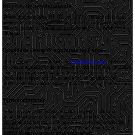
Recursos de monitoramento
Órbitas (brutas, médias, H1, H2, etc.), FFTs, gráficos em cascata,
gráficos de Bode e gráficos polares podem ser carregados para o
banco de dados do Historian para monitoramento de condições de
longo prazo.
Qualidade Dewesoft e garantia de 7 anos
Desfrute do nosso líder de mercado
Garantia de 7 anos
. Os nossos
sistemas de aquisição de dados são fabricados na Europa, utilizando
apenas os mais elevados padrões de qualidade de construção.
Oferecemos suporte técnico gratuito e focado no cliente. Seu
investimento nas soluções Dewesoft está protegido por muitos anos.
Software incluído
Todos os sistemas de recolha de dados Dewesoft incluem o
premiado software de recolha de dados DewesoftX. O software é
fácil de utilizar, mas muito abrangente e rico em funcionalidades.
Todas as actualizações de software são sempre gratuitas, sem
licenças ocultas ou taxas de manutenção anuais.