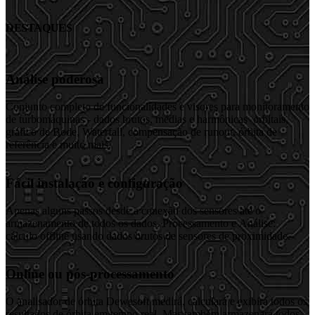
DESTAQUES
Análise poderosa
Conjunto completo de funcionalidades e visores para monitoramento
de turbomáquinas - dados brutos, médias e harmônicas orbitais,
gráfico de Bode, Waterfall, compensação de runout, órbita de
referência e muito mais.
Fácil instalação e configuração
Apenas alguns passos desde a conexão dos sensores até o
armazenamento de todos os dados. Processamento e Análise:
cálculo offline usando dados brutos de sensores de proximidade.
Online ou pós-processamento
O analisador de órbita Dewesoft medirá, calculará e exibirá todos os
resultados de órbita em tempo real. Mas também armazenará todos