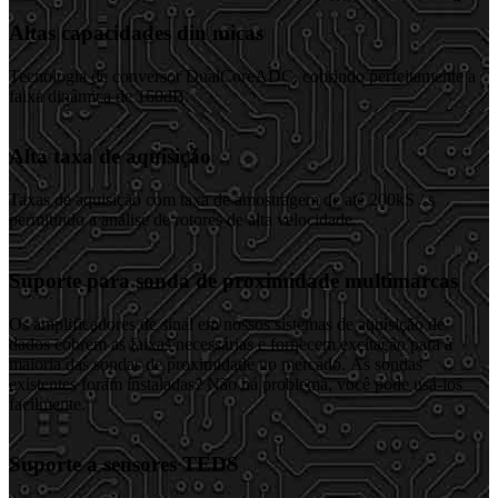
Altas capacidades din micas
Tecnologia de conversor DualCoreADC, cobrindo perfeitamente a
faixa dinâmica de 160dB.
Alta taxa de aquisição
Taxas de aquisição com taxa de amostragem de até 200kS / s
permitindo a análise de rotores de alta velocidade.
Suporte para sonda de proximidade multimarcas
Os amplificadores de sinal em nossos sistemas de aquisição de
dados cobrem as faixas necessárias e fornecem excitação para a
maioria das sondas de proximidade no mercado. As sondas
existentes foram instaladas? Não há problema, você pode usá-los
facilmente.
Suporte a sensores TEDS