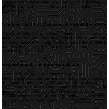
Nosso sistema de análise orbital possui detecção de sensor plug-and-
play com sensores de proximidade que suportam o padrão TEDS
IEEE 1451.4.
Combine com FFT, Rastreamento de Pedidos e Mais
A análise de órbita pode ser facilmente combinada com outros
módulos fornecidos pela Dewesoft. Você pode realizar rastreamento
de pedidos, análise FFT, vibração de torção e até análise de potência
ou análise de combustão. Tudo em paralelo e totalmente
sincronizado.
Expansibilidade e multifuncionalidade
O sistema Dewesoft é muito flexível e oferece muitas
funcionalidades adicionais para uma visão aprofundada da dinâmica
de máquinas rotativas. Análise FFT, análise de órbita, vibração
torcional, análise de energia elétrica e outros estão disponíveis. Além
disso, podem ser ligados outros tipos de sensores para captar
simultaneamente vibrações, deformações, temperatura, vídeo, som,
etc., com uma sincronização precisa.