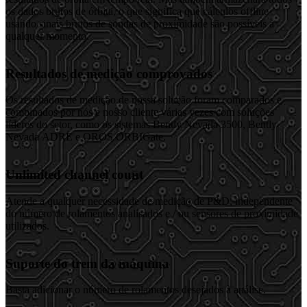
os dados brutos de órbita, o que significa que cálculos offline
usando sinais brutos de sondas de proximidade são possíveis a
qualquer momento.
Resultados de medição comprovados
Os resultados de medição de nossa solução foram comparados e
combinados por nós e nosso cliente várias vezes com soluções
líderes do setor, como os sistemas Bently Nevada 3500, Bently
Nevada ADRE e OROS ORBIGate.
Unlimited channel count
Atende a qualquer necessidade de medição de P&D, independente
do número de rolamentos analisados ​​e / ou sensores de proximidade
utilizados.
Suporte do trem da máquina
Basta adicionar o número de rolamentos desejados à análise.