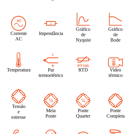
Gráfico
Gráfico
Corrente
Impendância
de
de
AC
Nyquist
Bode
Temperatura
Par
RTD
Video
termoelétrico
térmico
Tensão
Meia
Ponte
Ponte
e
Ponte
Quarter
Completa
estresse