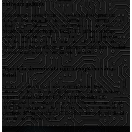
Software incluído
Todo sistema Dewesoft inclui o DewesoftX, nosso premiado
software de aquisição de dados. É fácil de usar e poderoso, com
visualização e análise ao vivo nos domínios do tempo e da
frequência, incluindo Nyquist, Bode, FFT, gráficos de tempo,
visualizações polares e em cascata. Todas as atualizações estão
incluídas, sem taxas de manutenção anuais. Para monitoramento
remoto, use o DewesoftM em um telefone ou tablet para visualizar
os mesmos dados sem fio, em paralelo com o PC.
Aquisição sincronizada com o tempo em várias
fontes
Todos os canais são sincronizados com precisão de sub-
microssegundos, e você pode alinhar o Dewesoft com os sistemas
existentes usando Ethernet PTPv2. Combine dados EIS
perfeitamente com sinais de controle, correlação de imagem digital
(DIC), câmeras (padrão, alta velocidade, infravermelho térmico),
correlação de imagem térmica (TIC) e barramentos de rede digital
em uma única base de tempo.