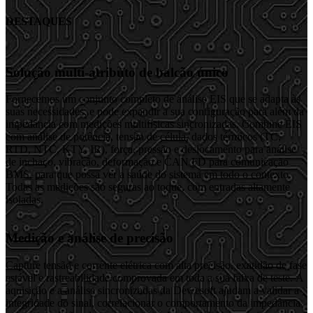
DESTAQUES
Solução multi-atributo de balcão único
Fornecemos um conjunto completo de análise EIS que se adapta às
suas necessidades, e pode expandir a sua configuração para além da
impedância com medições multifísicas sincronizadas. Combine EIS
com análise de potência, tensão de célula, dados térmicos (TC,
RTD, NTC, KTY, IR), força, pressão e deslocamento para análise
de inchaço, vibração, deformação e CAN FD para comunicação
BMS, para que possa ver a saúde do sistema em todo o contexto.
Todas as medições são seguras ao toque, com entradas altamente
isoladas.
Medição e análise de precisão
Capture tensão e corrente elétrica com alta precisão, exatidão de fase
estável e rastreabilidade comprovada em toda a sua faixa de teste. A
aquisição e a análise sincronizadas da Dewesoft ajudam a validar a
integridade do sinal, correlacionar o comportamento da impedância