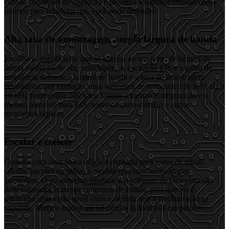
com as condições de operação e produzir resultados consistentes e
prontos para relatórios que você pode defender.
Alta taxa de amostragem, ampla largura de banda
Escolha o amplificador que se adequa ao seu teste, de largura de
banda média ou de alta velocidade. A excitação EIS e a gama de
frequência definem a largura de banda e a taxa de amostragem
necessárias, por exemplo, uma varredura de seno único de 0,01 Hz a
10 kHz pode exigir 200 kS/s. Utilize a mesma configuração e o
mesmo software para EIS, testes de curto-circuito e outros
transientes rápidos.
Escalar e crescer
Comece com uma única célula e expanda para testes de várias
células, pacotes ou pilhas à medida que suas necessidades
aumentam. O ecossistema modular e o software da Dewesoft são
dimensionados com sua contagem de canais, para que você
mantenha uma visão geral clara à medida que a configuração se
expande. Meça e analise até 60 células individuais em paralelo.