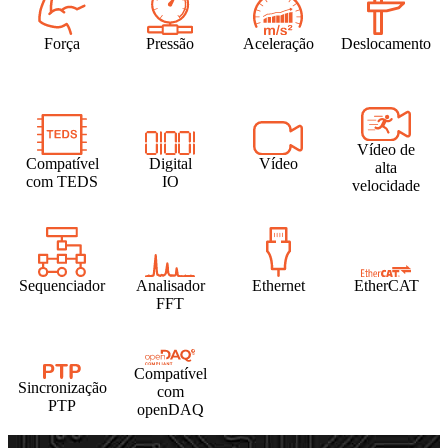
Força
Pressão
Aceleração
Deslocamento
Vídeo de
Compatível
Digital
Vídeo
alta
com TEDS
IO
velocidade
Sequenciador
Analisador
Ethernet
EtherCAT
FFT
Compatível
Sincronização
com
PTP
openDAQ