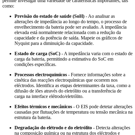
permite investigar uma variedade de caraterísticas importantes, tais
como:
Previsão do estado de saúde (SoH)
- Ao analisar as
alterações de impedância ao longo do tempo, o processo de
envelhecimento da bateria pode ser avaliado. A impedância
elevada está normalmente relacionada com a redução da
capacidade e da potência de saída. Mapeie os gráficos de
Nyquist para a diminuição da capacidade.
Estado de carga (SoC)
- A impedância varia com o estado de
carga da bateria, permitindo a estimativa do SoC em
condições específicas.
Processos electroquímicos
- Fornece informações sobre a
cinética das reacções electroquímicas que ocorrem nos
eléctrodos. Identifica as etapas determinantes da taxa, como a
difusão de iões através do eletrólito ou a transferência de
carga na interface elétrodo/eletrólito.
Efeitos térmicos e mecânicos
- O EIS pode detetar alterações
causadas por flutuações de temperatura ou tensão mecânica na
estrutura da bateria.
Degradação do elétrodo e do eletrólito
- Detecta alterações
na composição química ou na estrutura dos eléctrodos e