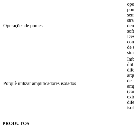
ope
pon
sen
str
Operações de pontes
den
sof
Dew
con
de 
str
Inf
úti
dif
arq
de
Porquê utilizar amplificadores isolados
amp
(c
ext
dif
iso
PRODUTOS