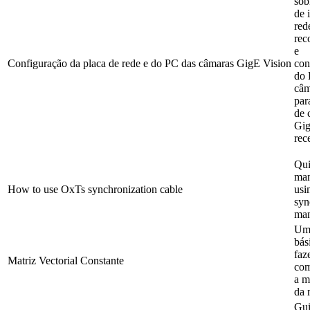
sob
de 
red
rec
e
Configuração da placa de rede e do PC das câmaras GigE Vision
con
do 
câm
par
de 
Gig
rec
Qui
man
How to use OxTs synchronization cable
us
syn
man
Um
bás
faz
Matriz Vectorial Constante
com
a m
da 
Gui