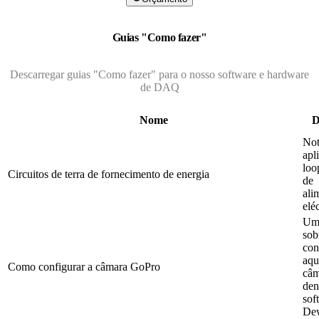
Guias "Como fazer"
Descarregar guias "Como fazer" para o nosso software e hardware
de DAQ
Nome
D
Not
apl
loo
Circuitos de terra de fornecimento de energia
de
ali
eléc
Um
sob
con
aqu
Como configurar a câmara GoPro
câm
den
sof
De