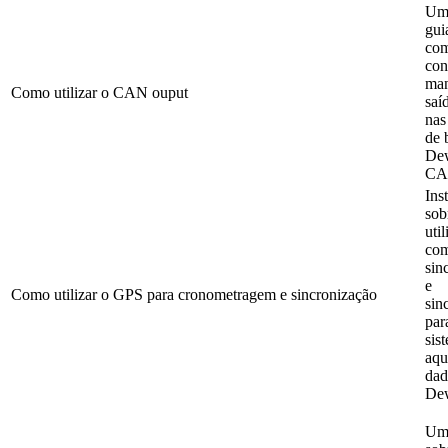
Um
gui
co
con
man
Como utilizar o CAN ouput
sa
nas
de 
Dew
CA
Ins
sob
uti
com
sin
e
Como utilizar o GPS para cronometragem e sincronização
sin
par
sis
aqu
dad
Dew
Um