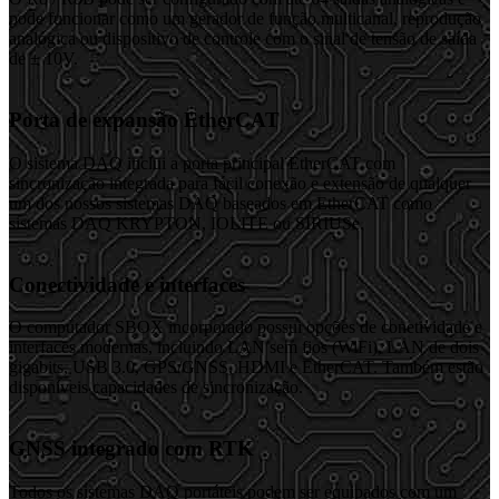
pode funcionar como um gerador de função multicanal, reprodução
analógica ou dispositivo de controle com o sinal de tensão de saída
de ± 10V.
Porta de expansão EtherCAT
O sistema DAQ inclui a porta principal EtherCAT com
sincronização integrada para fácil conexão e extensão de qualquer
um dos nossos sistemas DAQ baseados em EtherCAT como
sistemas DAQ KRYPTON, IOLITE ou SIRIUSe.
Conectividade e interfaces
O computador SBOX incorporado possui opções de conetividade e
interfaces modernas, incluindo LAN sem fios (WiFi), LAN de dois
gigabits, USB 3.0, GPS/GNSS, HDMI e EtherCAT. Também estão
disponíveis capacidades de sincronização.
GNSS integrado com RTK
Todos os sistemas DAQ portáteis podem ser equipados com um