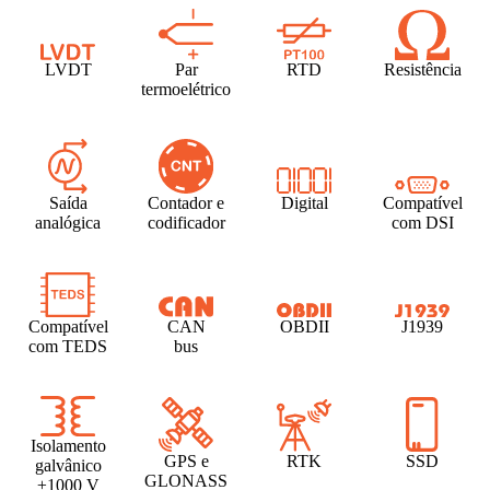
LVDT
Par
RTD
Resistência
termoelétrico
Saída
Contador e
Digital
Compatível
analógica
codificador
com DSI
Compatível
CAN
OBDII
J1939
com TEDS
bus
Isolamento
GPS e
RTK
SSD
galvânico
GLONASS
±1000 V