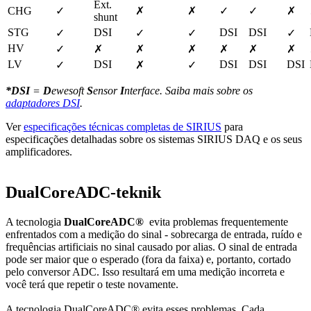
Ext. 
CHG
✓
✗
✗
✓
✓
✗
shunt
STG
DSI
DSI
DSI
✓
✓
✓
✓
HV
✓
✗
✗
✗
✗
✗
✗
LV
DSI
DSI
DSI
DSI
✓
✗
✓
*DSI
=
D
ewesoft
S
ensor
I
nterface. Saiba mais sobre os
adaptadores DSI
.
Ver
especificações técnicas completas de SIRIUS
para
especificações detalhadas sobre os sistemas SIRIUS DAQ e os seus
amplificadores.
DualCoreADC-teknik
A tecnologia
DualCoreADC®
evita problemas frequentemente
enfrentados com a medição do sinal - sobrecarga de entrada, ruído e
frequências artificiais no sinal causado por alias. O sinal de entrada
pode ser maior que o esperado (fora da faixa) e, portanto, cortado
pelo conversor ADC. Isso resultará em uma medição incorreta e
você terá que repetir o teste novamente.
A tecnologia DualCoreADC® evita esses problemas. Cada