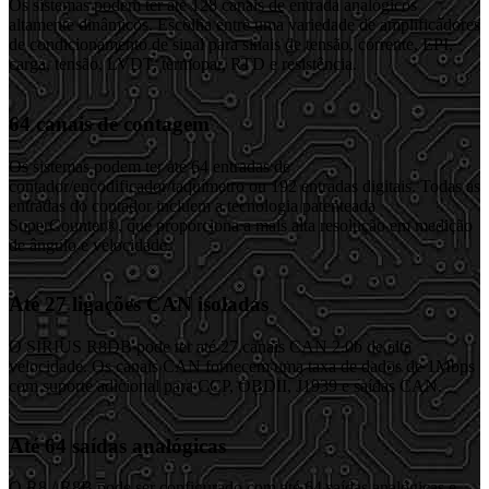
Os sistemas podem ter até 128 canais de entrada analógicos
altamente dinâmicos. Escolha entre uma variedade de amplificadores
de condicionamento de sinal para sinais de tensão, corrente, EPI,
carga, tensão, LVDT, termopar, RTD e resistência.
64 canais de contagem
Os sistemas podem ter até 64 entradas de
contador/encodificador/taquímetro ou 192 entradas digitais. Todas as
entradas do contador incluem a tecnologia patenteada
SuperCounter®, que proporciona a mais alta resolução em medição
de ângulo e velocidade.
Até 27 ligações CAN isoladas
O SIRIUS R8DB pode ter até 27 canais CAN 2.0b de alta
velocidade. Os canais CAN fornecem uma taxa de dados de 1Mbps
com suporte adicional para CCP, OBDII, J1939 e saídas CAN.
Até 64 saídas analógicas
O R8 / R8B pode ser configurado com até 64 saídas analógicas e