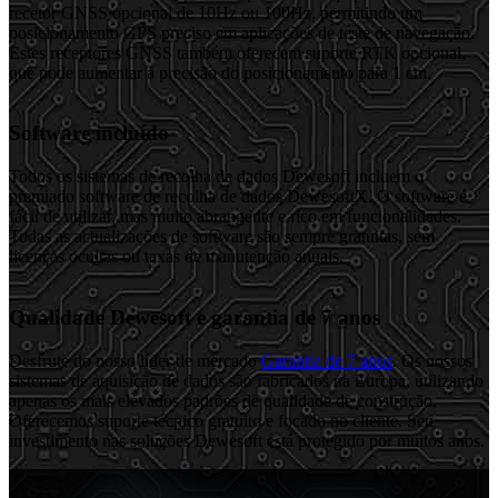
recetor GNSS opcional de 10Hz ou 100Hz, permitindo um
posicionamento GPS preciso em aplicações de teste de navegação.
Estes receptores GNSS também oferecem suporte RTK opcional,
que pode aumentar a precisão do posicionamento para 1 cm.
Software incluído
Todos os sistemas de recolha de dados Dewesoft incluem o
premiado software de recolha de dados DewesoftX. O software é
fácil de utilizar, mas muito abrangente e rico em funcionalidades.
Todas as actualizações de software são sempre gratuitas, sem
licenças ocultas ou taxas de manutenção anuais.
Qualidade Dewesoft e garantia de 7 anos
Desfrute do nosso líder de mercado
Garantia de 7 anos
. Os nossos
sistemas de aquisição de dados são fabricados na Europa, utilizando
apenas os mais elevados padrões de qualidade de construção.
Oferecemos suporte técnico gratuito e focado no cliente. Seu
investimento nas soluções Dewesoft está protegido por muitos anos.