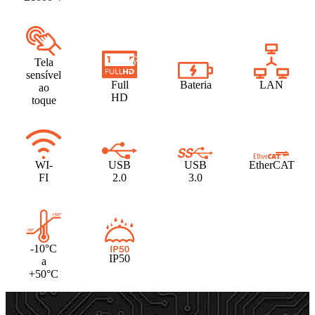
Tela
sensível
Full
Bateria
LAN
ao
HD
toque
WI-
USB
USB
EtherCAT
FI
2.0
3.0
-10°C
IP50
a
+50°C