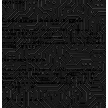
DESTAQUES
Condicionamento de sinal de alto padrão
Este sistema de aquisição de dados é construído em torno da
tecnologia SIRIUS DAQ e apresenta os mesmos amplificadores
versáteis e poderosos para condicionamento de sinal. Veja a página
página de produtos SIRIUS para obter uma visão geral detalhada da
tecnologia SIRIUS DAQ.
Instrumento completo
Os instrumentos R8 são sistemas de DAQ autônomos com grande
número de canais, computador potente integrado, recursos de
registro de dados SSD, display LED com tela de toque (R8D e
R8DB) e baterias de íon de lítio internas (R8B / R8DB) para
máxima portabilidade.
128 entradas analógicas