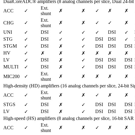
DualCoreADC® amplifiers (8 analog channels per slice, Dual 24-bi
Ext. 
ACC
✓
✗
✗
✓
✗
✗
shunt
Ext. 
CHG
✓
✗
✗
✓
✓
✗
shunt
UNI
DSI
DSI
✓
✓
✓
✓
✓
STG
DSI
DSI
DSI
✓
✓
✓
✓
STGM
DSI
DSI
DSI
DSI
✓
✗
✓
HV
✓
✗
✗
✗
✗
✗
✗
LV
DSI
DSI
DSI
DSI
✓
✗
✓
MULTI
DSI
DSI
DSI
DSI
✓
✗
✓
Ext. 
MIC200
✓
✗
✗
✗
✗
✗
shunt
High-density (HD) amplifiers (16 analog channels per slice, 24-bit
Ext. 
ACC
✓
✗
✗
✓
✗
✗
shunt
STGS
DSI
DSI
DSI
DSI
✓
✗
✓
LV
DSI
DSI
DSI
DSI
✓
✗
✓
High-speed (HS) amplifiers (8 analog channels per slice, 16-bit SA
Ext. 
ACC
✓
✗
✗
✓
✗
✗
shunt