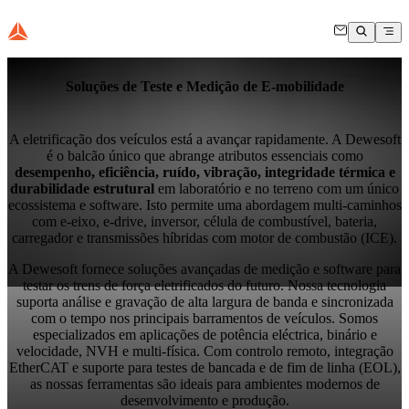
Soluções de Teste e Medição de E-mobilidade
A eletrificação dos veículos está a avançar rapidamente. A Dewesoft
é o balcão único que abrange atributos essenciais como
desempenho, eficiência, ruído, vibração, integridade térmica e
durabilidade estrutural
em laboratório e no terreno com um único
ecossistema e software. Isto permite uma abordagem multi-caminhos
com e-eixo, e-drive, inversor, célula de combustível, bateria,
carregador e transmissões híbridas com motor de combustão (ICE).
A Dewesoft fornece soluções avançadas de medição e software para
testar os trens de força eletrificados do futuro. Nossa tecnologia
suporta análise e gravação de alta largura de banda e sincronizada
com o tempo nos principais barramentos de veículos. Somos
especializados em aplicações de potência eléctrica, binário e
velocidade, NVH e multi-física. Com controlo remoto, integração
EtherCAT e suporte para testes de bancada e de fim de linha (EOL),
as nossas ferramentas são ideais para ambientes modernos de
desenvolvimento e produção.