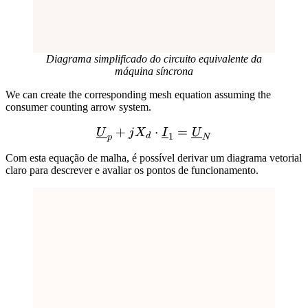
Diagrama simplificado do circuito equivalente da
máquina síncrona
We can create the corresponding mesh equation assuming the
consumer counting arrow system.
+
\underline{U}_p + jX_d \
⋅
=
U
j
X
I
U
1
d
p
N
Com esta equação de malha, é possível derivar um diagrama vetorial
claro para descrever e avaliar os pontos de funcionamento.