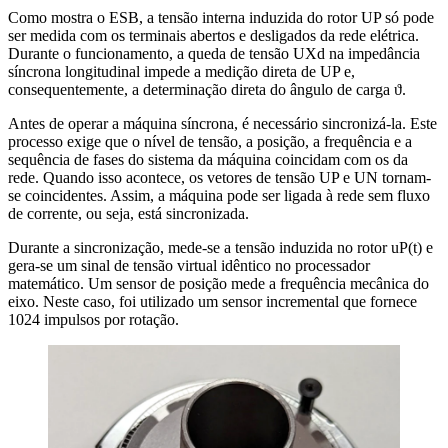
Como mostra o ESB, a tensão interna induzida do rotor UP só pode
ser medida com os terminais abertos e desligados da rede elétrica.
Durante o funcionamento, a queda de tensão UXd na impedância
síncrona longitudinal impede a medição direta de UP e,
consequentemente, a determinação direta do ângulo de carga ϑ.
Antes de operar a máquina síncrona, é necessário sincronizá-la. Este
processo exige que o nível de tensão, a posição, a frequência e a
sequência de fases do sistema da máquina coincidam com os da
rede. Quando isso acontece, os vetores de tensão UP e UN tornam-
se coincidentes. Assim, a máquina pode ser ligada à rede sem fluxo
de corrente, ou seja, está sincronizada.
Durante a sincronização, mede-se a tensão induzida no rotor uP(t) e
gera-se um sinal de tensão virtual idêntico no processador
matemático. Um sensor de posição mede a frequência mecânica do
eixo. Neste caso, foi utilizado um sensor incremental que fornece
1024 impulsos por rotação.