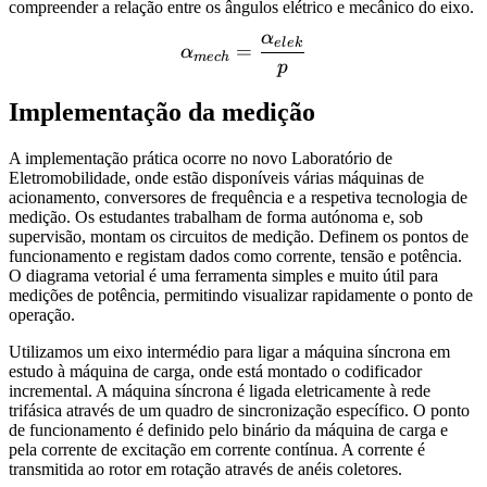
compreender a relação entre os ângulos elétrico e mecânico do eixo.
α
\alpha_{mech}= \frac{\a
e
l
e
k
=
α
m
ec
h
p
Implementação da medição
A implementação prática ocorre no novo Laboratório de
Eletromobilidade, onde estão disponíveis várias máquinas de
acionamento, conversores de frequência e a respetiva tecnologia de
medição. Os estudantes trabalham de forma autónoma e, sob
supervisão, montam os circuitos de medição. Definem os pontos de
funcionamento e registam dados como corrente, tensão e potência.
O diagrama vetorial é uma ferramenta simples e muito útil para
medições de potência, permitindo visualizar rapidamente o ponto de
operação.
Utilizamos um eixo intermédio para ligar a máquina síncrona em
estudo à máquina de carga, onde está montado o codificador
incremental. A máquina síncrona é ligada eletricamente à rede
trifásica através de um quadro de sincronização específico. O ponto
de funcionamento é definido pelo binário da máquina de carga e
pela corrente de excitação em corrente contínua. A corrente é
transmitida ao rotor em rotação através de anéis coletores.