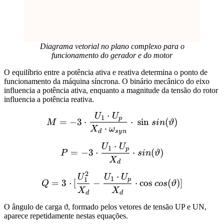
Diagrama vetorial no plano complexo para o
funcionamento do gerador e do motor
O equilíbrio entre a potência ativa e reativa determina o ponto de
funcionamento da máquina síncrona. O binário mecânico do eixo
influencia a potência ativa, enquanto a magnitude da tensão do rotor
influencia a potência reativa.
⋅
U
U
M=-3 \cdot \frac{U_1 \cdo
1
p
=
−
3
⋅
⋅
sin
(
)
M
s
in
ϑ
⋅
X
ω
d
sy
n
⋅
U
U
P=-3 \cdot \frac{U_1 \cdo
1
p
=
−
3
⋅
⋅
(
)
P
s
in
ϑ
X
d
2
⋅
Q = 3 \cdot [\frac{U^2_1}
U
U
U
1
1
p
=
3
⋅
[
−
⋅
cos
(
)]
Q
cos
ϑ
X
X
d
d
O ângulo de carga ϑ, formado pelos vetores de tensão UP e UN,
aparece repetidamente nestas equações.