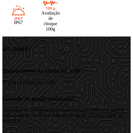
Avaliação
de
IP67
choque
100g
DESTAQUES
Registradores de dados AC e DC
Registro da tensão AC e DC.
Entrada de tensão multicanal
Disponível na configuração de canal único ou multicanal. Gravar
várias centenas ou mesmo milhares de canais de tensão não é um
problema.