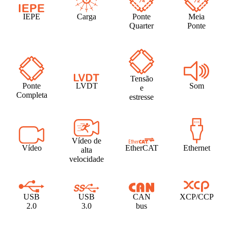
IEPE
Carga
Ponte
Meia
Quarter
Ponte
Tensão
Ponte
LVDT
Som
e
Completa
estresse
Vídeo de
Vídeo
EtherCAT
Ethernet
alta
velocidade
USB
USB
CAN
XCP/CCP
2.0
3.0
bus