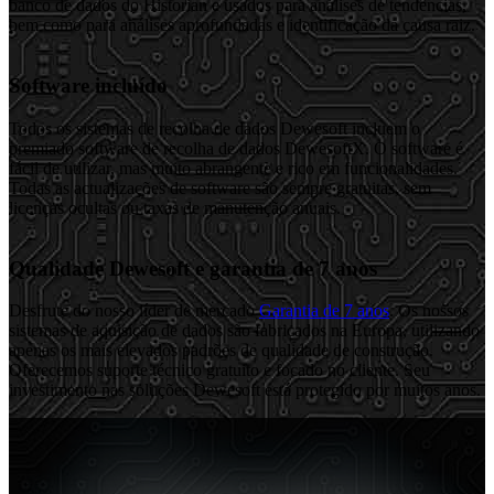
banco de dados do Historian e usados para análises de tendências,
bem como para análises aprofundadas e identificação da causa raiz.
Software incluído
Todos os sistemas de recolha de dados Dewesoft incluem o
premiado software de recolha de dados DewesoftX. O software é
fácil de utilizar, mas muito abrangente e rico em funcionalidades.
Todas as actualizações de software são sempre gratuitas, sem
licenças ocultas ou taxas de manutenção anuais.
Qualidade Dewesoft e garantia de 7 anos
Desfrute do nosso líder de mercado
Garantia de 7 anos
. Os nossos
sistemas de aquisição de dados são fabricados na Europa, utilizando
apenas os mais elevados padrões de qualidade de construção.
Oferecemos suporte técnico gratuito e focado no cliente. Seu
investimento nas soluções Dewesoft está protegido por muitos anos.