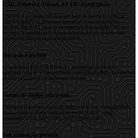
USB, Ethernet, EtherCAT OU stand-alone
Conectável a qualquer PC host por meio de interfaces USB ou
Ethernet padrão - e até mesmo funcionam como dispositivos
escravos EtherCAT conectados a qualquer mestre EtherCAT de
terceiros. Registradores de tensão alimentados por bateria estão
disponíveis para operação independente.
Robusto e pronto
Os acessórios Dewesoft EtherCAT apresentam um design
totalmente robusto e à prova d'água com proteção IP67, tornando-os
prontos para operar em ambientes extremos.
Fontes de dados adicionais
Extensível com outras fontes de dados e sensores. Vibração IEPE,
tensão, carga, corrente, medidor de tensão, LVDT, carga,
barramento CAN, vídeo, GPS, XCP e muitos mais.
Sincronização perfeita