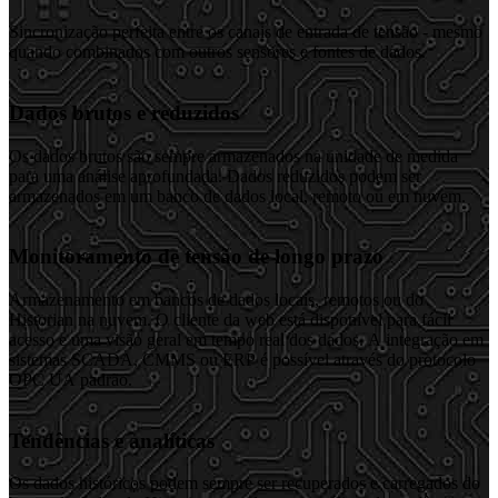
Sincronização perfeita entre os canais de entrada de tensão - mesmo
quando combinados com outros sensores e fontes de dados.
Dados brutos e reduzidos
Os dados brutos são sempre armazenados na unidade de medida
para uma análise aprofundada. Dados reduzidos podem ser
armazenados em um banco de dados local, remoto ou em nuvem.
Monitoramento de tensão de longo prazo
Armazenamento em bancos de dados locais, remotos ou do
Historian na nuvem. O cliente da web está disponível para fácil
acesso e uma visão geral em tempo real dos dados. A integração em
sistemas SCADA, CMMS ou ERP é possível através do protocolo
OPC UA padrão.
Tendências e analíticas
Os dados históricos podem sempre ser recuperados e carregados do