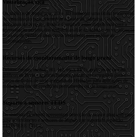
Visualização rica
Os gráficos de frequência, 2D e 3D fornecem uma ótima ferramenta
de visualização para determinar a saúde da máquina. Gráficos
adicionais de Nyquist, Bode e Campbell estão disponíveis para a
apresentação perfeita dos dados, a análise de órbita com visualização
bruta ou de pedido é uma ótima ferramenta para análise de
turbomáquinas.
Recursos de monitoramento de longo prazo
Órbitas (brutas, médias, H1, H2, etc.), FFTs, gráficos de cascata,
gráficos de Bode e gráficos polares podem ser carregados para o
banco de dados de série temporal do Historian para aplicações de
monitoramento de condições permanentes ou de longo prazo .
Suporte a sensores TEDS
Os sistemas Dewesoft apresentam detecção de sensor plug-and-play
para acelerômetro e sensores de ângulo que suportam o padrão
TEDS IEEE 1451.4.