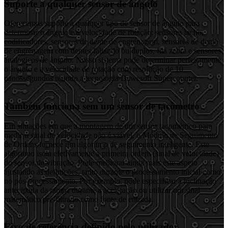
Suporte a qualquer sensor de ângulo
Oferecemos suporte a qualquer tipo de sensor de ângulo para
determinar o ângulo e a velocidade de rotação: sensores tacho,
codificadores, sensores de dente de engrenagem, sensores de dente
de engrenagem com dentes faltando ou duplos, fita zebra e sensores
analógicos de ângulo. Nosso sistema pode determinar perfeitamente
o ângulo e a velocidade de rotação com resolução de 10
nanossegundos usando a tecnologia Dewesoft Supercounter.
Também funciona sem um sensor de tacômetro
Em situações em que a montagem de um sensor tacométrico para
medir o sinal de velocidade não é viável, o Módulo de Seguimento
de Ordens fornece um algoritmo de seguimento inteligente. Este
algoritmo isola efetivamente a primeira ordem (sinal de velocidade)
do sensor de vibração. Pode melhorar ainda mais este aspeto
ajustando as definições, tanto durante o processamento inicial como
no pós-processamento. Por exemplo, pode especificar a inclinação
antecipada da rampa durante a aceleração ou utilizar um sinal
matemático pré-filtrado como fonte de entrada.
Eixo de referência definido pelo utilizador