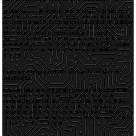
Analisar espectros de ordem ao longo do tempo, velocidade (rpm)
ou em relação a outro canal de referência selecionado pelo utilizador
em espectrogramas 3D. Selecionar um canal definido pelo utilizador
como um eixo de referência e correlacionar outras quantidades
físicas medidas com os espectros de ordem. Por exemplo,
inspecionar níveis de ordem vs. temperatura, velocidade do vento,
fluxo ou impulso. Criação com um único clique de FFT e cascatas
de ordem versus velocidade ou qualquer outra quantidade de
referência.
Critérios configuráveis de cálculo da média e de
atualização
Para evitar saltos entre os intervalos espectrais, pode definir Delta-
RPM e histerese e dividir o intervalo de RPM em intervalos
correspondentes para cálculo. Decida se os dados são recolhidos
continuamente ou no centro dos intervalos. A atualização de
compartimentos define a forma como os espectros de ordem nos
compartimentos são calculados e pode ser definida como "primeiro",
"sempre", "média" ou "máximo".