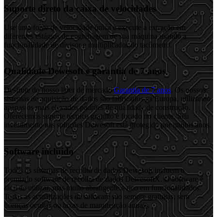
Suporte direto da caixa de velocidades
Use uma fonte de velocidade única e execute a extração em
diferentes estágios de engrenagem de sua máquina usando a
funcionalidade de divisor e multiplicador do tacômetro.
Qualidade Dewesoft e garantia de 7 anos
Desfrute do nosso líder de mercado
Garantia de 7 anos
. Os nossos
sistemas de aquisição de dados são fabricados na Europa, utilizando
apenas os mais elevados padrões de qualidade de construção.
Oferecemos suporte técnico gratuito e focado no cliente. Seu
investimento nas soluções Dewesoft está protegido por muitos anos.
Software incluído
Todos os sistemas de recolha de dados Dewesoft incluem o
premiado software de recolha de dados DewesoftX. O software é
fácil de utilizar, mas muito abrangente e rico em funcionalidades.
Todas as actualizações de software são sempre gratuitas, sem
licenças ocultas ou taxas de manutenção anuais.