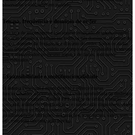
observadas e analisadas em paralelo.
Tempo, freqüência e domínio de order
Alta taxa de amostragem e mecanismo avançado de reamostragem
sem alias permite a medição em todos os três domínios - domínio do
tempo, domínio da frequência e domínio do order. Todos os dados
ficam disponíveis em paralelo em tempo real, visualizados na mesma
tela, e armazenados no mesmo arquivo de dados, totalmente
sincronizados.
Expansibilidade e multifuncionalidade
O sistema Dewesoft é muito flexível e oferece muitas
funcionalidades adicionais para uma visão aprofundada da dinâmica
de máquinas rotativas. Análise FFT, análise de órbita, vibração
torcional, análise de energia elétrica e outros estão disponíveis. Além
disso, podem ser ligados outros tipos de sensores para captar
simultaneamente vibrações, deformações, temperatura, vídeo, som,
etc., com uma sincronização precisa.