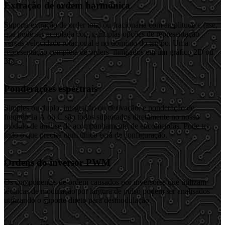
Extração de ordem harmônica
Suporta extração de order total ou fracionária com amplitude e fase,
que pode ser acoplada com múltiplas opções de representação
versus velocidade rotacional e no domínio do tempo. Uma
representação completa de orders ilimitados em um gráfico 2D ou
3D.
Ponderações espectrais
Simples ou duplo, integração ou derivação, e ponderação de
frequência A ou C são todos suportados diretamente no nosso
módulo de análise de acompanhamento de encomendas. Pode ter
tudo o que precisa num único ecrã de configuração.
Ordens do inversor PWM
Os componentes de ordem causados por inversores que utilizam
técnicas de modulação por largura de pulso podem ser analisados
utilizando o suporte direto para desmodulação.