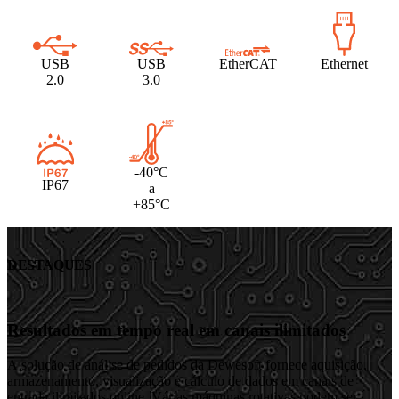
USB
USB
EtherCAT
Ethernet
2.0
3.0
-40°C
IP67
a
+85°C
DESTAQUES
Resultados em tempo real em canais ilimitados
A solução de análise de pedidos da Dewesoft fornece aquisição,
armazenamento, visualização e cálculo de dados em canais de
entrada ilimitados online. Várias máquinas rotativas podem ser