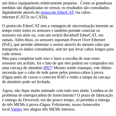
um único equipamento relativamente pequeno . Como as grandezas
medidas são digitalizadas no sensor, os resultados são consultados
digitalmente através do
protocolo EtherCAT
via cabos
ethernet (CAT5e ou CAT6).
O protocolo EtherCAT tem a vantagem de sincronização inerente ao
tempo entre todos os sensores e também permite conectar os
sensores em série ou, com um switch Beckhoff EtherCAT, em
ramais. Além disso, os sensores suportam Power Over Ethernet
(PoE), que permite alimentar o sensor através do mesmo cabo que
transporta os dados consultados, sem ter que levar cabos longos para
cada sensor.
Mas para completar tudo isso e fazer a escolha de usar esses
sensores um acéfalo, foi o fato de que eles podem ser comprados em
uma carcaça de alumínio
IP67
! Mesmo sendo estanque, este último
necessita que o cabo de rede passe pelos prensa-cabos à prova
d'água antes de cravar o conector RJ45 e então a tampa da carcaça
de alumínio pode ser fechada.
Agora, não fique muito animado com tudo isso ainda. Lembra-se do
problema de entrega/cadeia de fornecimento? O prazo de fabricação
e entrega da Dewesoft, em tão pouco tempo, só permitiu a entrega
de três MEMs à prova d'água. Felizmente, nosso fornecedor
local
Varitec
nos alugou três MEMs internos.