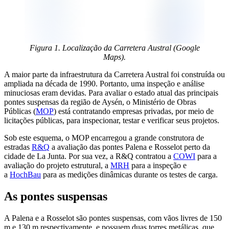
Figura 1. Localização da Carretera Austral (Google
Maps).
A maior parte da infraestrutura da Carretera Austral foi construída ou
ampliada na década de 1990. Portanto, uma inspeção e análise
minuciosas eram devidas. Para avaliar o estado atual das principais
pontes suspensas da região de Aysén, o Ministério de Obras
Públicas (
MOP
) está contratando empresas privadas, por meio de
licitações públicas, para inspecionar, testar e verificar seus projetos.
Sob este esquema, o MOP encarregou a grande construtora de
estradas
R&Q
a avaliação das pontes Palena e Rosselot perto da
cidade de La Junta. Por sua vez, a R&Q contratou a
COWI
para a
avaliação do projeto estrutural, a
MRH
para a inspeção e
a
HochBau
para as medições dinâmicas durante os testes de carga.
As pontes suspensas
A Palena e a Rosselot são pontes suspensas, com vãos livres de 150
m e 130 m respectivamente, e possuem duas torres metálicas, que