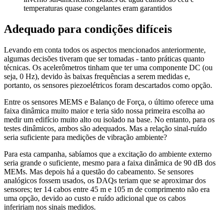
temperaturas quase congelantes eram garantidos
Adequado para condições difíceis
Levando em conta todos os aspectos mencionados anteriormente,
algumas decisões tiveram que ser tomadas - tanto práticas quanto
técnicas. Os acelerômetros tinham que ter uma componente DC (ou
seja, 0 Hz), devido às baixas frequências a serem medidas e,
portanto, os sensores piezoelétricos foram descartados como opção.
Entre os sensores MEMS e Balanço de Força, o último oferece uma
faixa dinâmica muito maior e teria sido nossa primeira escolha ao
medir um edifício muito alto ou isolado na base. No entanto, para os
testes dinâmicos, ambos são adequados. Mas a relação sinal-ruído
seria suficiente para medições de vibração ambiente?
Para esta campanha, sabíamos que a excitação do ambiente externo
seria grande o suficiente, mesmo para a faixa dinâmica de 90 dB dos
MEMs. Mas depois há a questão do cabeamento. Se sensores
analógicos fossem usados, os DAQs teriam que se aproximar dos
sensores; ter 14 cabos entre 45 m e 105 m de comprimento não era
uma opção, devido ao custo e ruído adicional que os cabos
infeririam nos sinais medidos.