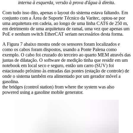
interna à esquerda, versão à prova d'água à direita.
Com tudo isso dito, apenas o layout do sistema estava faltando. Em
conjunto com a Área de Suporte Técnico da Varitec, optou-se por
uma arquitetura em cadeia, ao longo de uma linha CAT6 de 250 m,
em detrimento de uma arquitetura de ramal, uma vez que apenas um
PoE e nenhum switch EtherCAT seriam necessários desta forma.
A Figura 7 abaixo mostra onde os sensores foram localizados e
como os cabos foram dispostos, usando a Ponte Palena como
exemplo. O cabo foi cruzado do terceiro ao quarto MEM através das
juntas de dilatação. O software de medição tinha que residir em um
notebook em local seco e seguro, então um carro (SUV) foi
estacionado próximo às entradas das pontes (estação de controle) de
onde o sistema também era alimentado por um gerador móvel a
gasolina.
the bridges (control station) from where the system was also
powered using a gasoline mobile generator.