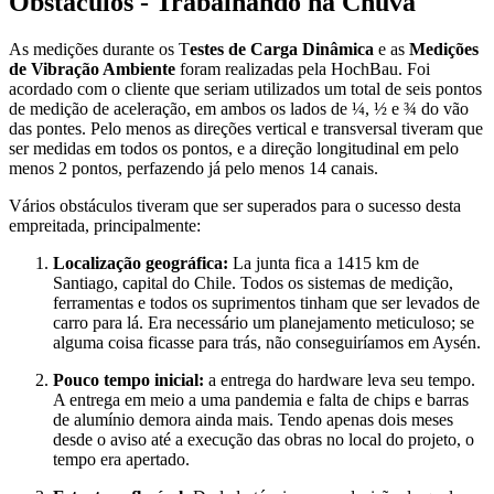
Obstáculos - Trabalhando na Chuva
As medições durante os T
estes de Carga Dinâmica
e as
Medições
de Vibração Ambiente
foram realizadas pela HochBau. Foi
acordado com o cliente que seriam utilizados um total de seis pontos
de medição de aceleração, em ambos os lados de ¼, ½ e ¾ do vão
das pontes. Pelo menos as direções vertical e transversal tiveram que
ser medidas em todos os pontos, e a direção longitudinal em pelo
menos 2 pontos, perfazendo já pelo menos 14 canais.
Vários obstáculos tiveram que ser superados para o sucesso desta
empreitada, principalmente:
Localização geográfica:
La junta fica a 1415 km de
Santiago, capital do Chile. Todos os sistemas de medição,
ferramentas e todos os suprimentos tinham que ser levados de
carro para lá. Era necessário um planejamento meticuloso; se
alguma coisa ficasse para trás, não conseguiríamos em Aysén.
Pouco tempo inicial:
a entrega do hardware leva seu tempo.
A entrega em meio a uma pandemia e falta de chips e barras
de alumínio demora ainda mais. Tendo apenas dois meses
desde o aviso até a execução das obras no local do projeto, o
tempo era apertado.