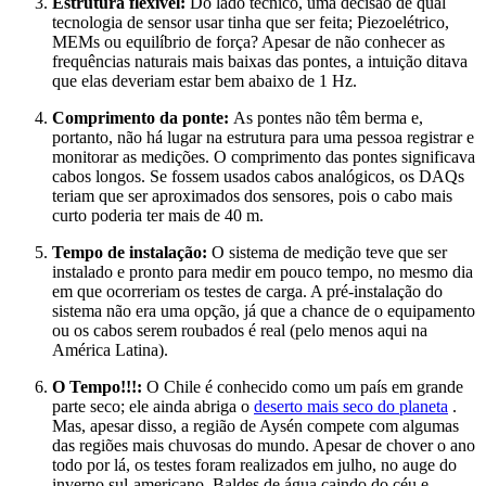
Estrutura flexível:
Do lado técnico, uma decisão de qual
tecnologia de sensor usar tinha que ser feita; Piezoelétrico,
MEMs ou equilíbrio de força? Apesar de não conhecer as
frequências naturais mais baixas das pontes, a intuição ditava
que elas deveriam estar bem abaixo de 1 Hz.
Comprimento da ponte:
As pontes não têm berma e,
portanto, não há lugar na estrutura para uma pessoa registrar e
monitorar as medições. O comprimento das pontes significava
cabos longos. Se fossem usados ​​cabos analógicos, os DAQs
teriam que ser aproximados dos sensores, pois o cabo mais
curto poderia ter mais de 40 m.
Tempo de instalação:
O sistema de medição teve que ser
instalado e pronto para medir em pouco tempo, no mesmo dia
em que ocorreriam os testes de carga. A pré-instalação do
sistema não era uma opção, já que a chance de o equipamento
ou os cabos serem roubados é real (pelo menos aqui na
América Latina).
O Tempo!!!:
O Chile é conhecido como um país em grande
parte seco; ele ainda abriga o
deserto mais seco do planeta
.
Mas, apesar disso, a região de Aysén compete com algumas
das regiões mais chuvosas do mundo. Apesar de chover o ano
todo por lá, os testes foram realizados em julho, no auge do
inverno sul-americano. Baldes de água caindo do céu e