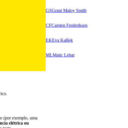
GS
Grant Maloy Smith
CF
Carsten Frederiksen
EK
Eva Kalšek
ML
Matic Lebar
rico.
te (por exemplo, uma
ncia elétrica ou