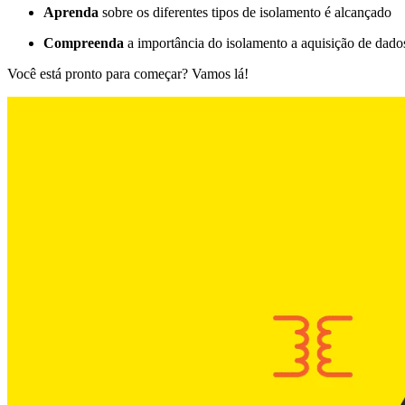
Aprenda
sobre os diferentes tipos de isolamento é alcançado
Compreenda
a importância do isolamento a aquisição de da
Você está pronto para começar? Vamos lá!