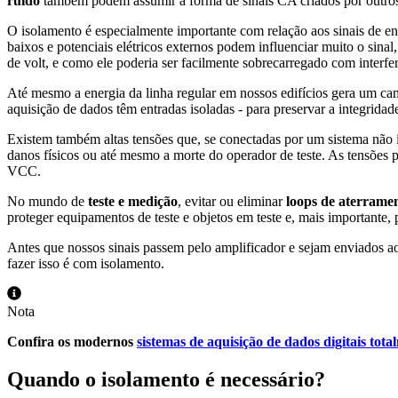
ruído
também podem assumir a forma de sinais CA criados por outros 
O isolamento é especialmente importante com relação aos sinais de en
baixos e potenciais elétricos externos podem influenciar muito o sina
de volt, e como ele poderia ser facilmente sobrecarregado com interfer
Até mesmo a energia da linha regular em nossos edifícios gera um ca
aquisição de dados têm entradas isoladas - para preservar a integridade
Existem também altas tensões que, se conectadas por um sistema não i
danos físicos ou até mesmo a morte do operador de teste. As tensões
VCC.
No mundo de
teste e medição
, evitar ou eliminar
loops de aterrame
proteger equipamentos de teste e objetos em teste e, mais importante,
Antes que nossos sinais passem pelo amplificador e sejam enviados ao
fazer isso é com isolamento.
Nota
Confira os modernos
sistemas de aquisição de dados digitais tot
Quando o isolamento é necessário?