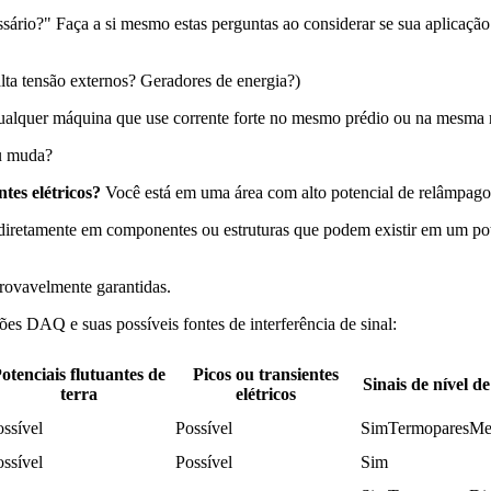
rio?" Faça a si mesmo estas perguntas ao considerar se sua aplicação 
alta tensão externos? Geradores de energia?)
alquer máquina que use corrente forte no mesmo prédio ou na mesma 
 muda?
ntes elétricos?
Você está em uma área com alto potencial de relâmpago
diretamente em componentes ou estruturas que podem existir em um pot
provavelmente garantidas.
s DAQ e suas possíveis fontes de interferência de sinal:
otenciais flutuantes de
Picos ou transientes
Sinais de nível d
terra
elétricos
ssível
Possível
SimTermoparesMed
ssível
Possível
Sim