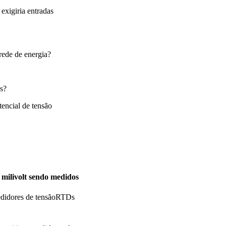
exigiria entradas
rede de energia?
s?
encial de tensão
e milivolt sendo medidos
idores de tensãoRTDs