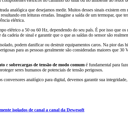
componentes elétricos no caminho do sinal ou no ambiente ao redor do
trada analógica que desejamos medir. Muitos desses sinais existem em n
l, resultando em leituras erradas. Imagine a saída de um termopar, que t
ência elétrica.
mpo elétrico a 50 ou 60 Hz, dependendo do seu país. É por isso que os 
 da cadeia de sinal e garantir que o que as saídas do sensor são realment
solado, podem danificar ou destruir equipamentos caros. Na pior das h
 perigosas para as pessoas geralmente são consideradas maiores que 3
nto
e
sobrecargas de tensão de modo comum
é fundamental para faze
 proteger seres humanos de potenciais de tensão perigosos.
s conversores analógico para digital, devemos garantir sua integridade
almente isolados de canal a canal da Dewesoft