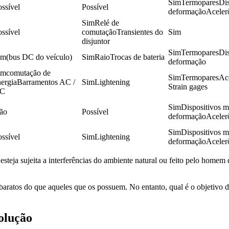
SimTermoparesDisp
ssível
Possível
deformaçãoAcelerô
SimRelé de 
ssível
comutaçãoTransientes do 
Sim
disjuntor
SimTermoparesDisp
im(bus DC do veículo)
SimRaioTrocas de bateria
deformação
imcomutação de 
SimTermoparesAcel
nergiaBarramentos AC / 
SimLightening
Strain gages
C
SimDispositivos me
ão
Possível
deformaçãoAcelerô
SimDispositivos me
ssível
SimLightening
deformaçãoAcelerô
teja sujeita a interferências do ambiente natural ou feito pelo homem 
baratos do que aqueles que os possuem. No entanto, qual é o objetivo
olução