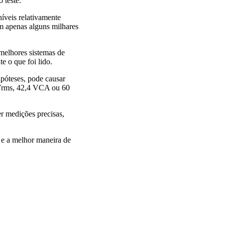
 teste.
íveis relativamente
em apenas alguns milhares
melhores sistemas de
e o que foi lido.
ipóteses, pode causar
0 Vrms, 42,4 VCA ou 60
r medições precisas,
, e a melhor maneira de