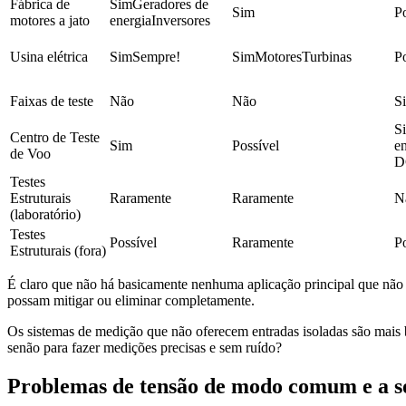
Fábrica de 
SimGeradores de 
Sim
Po
motores a jato
energiaInversores
Usina elétrica
SimSempre!
SimMotoresTurbinas
Po
Faixas de teste
Não
Não
S
S
Centro de Teste 
Sim
Possível
e
de Voo
D
Testes 
Estruturais 
Raramente
Raramente
N
(laboratório)
Testes 
Possível
Raramente
Po
Estruturais (fora)
É claro que não há basicamente nenhuma aplicação principal que não es
possam mitigar ou eliminar completamente.
Os sistemas de medição que não oferecem entradas isoladas são mais 
senão para fazer medições precisas e sem ruído?
Problemas de tensão de modo comum e a s