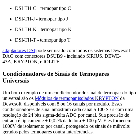
DSI-TH-C - termopar tipo C
DSI-TH-J - termopar tipo J
DSI-TH-K - termopar tipo K
DSI-TH-T - termopar tipo T
adaptadores DSI
pode ser usado com todos os sistemas Dewesoft
DAQ com conectores DSUB9 - incluindo SIRIUS, DEWE-
43A, KRYPTON, e IOLITE.
Condicionadores de Sinais de Termopares
Universais
Um bom exemplo de um condicionador de sinal de termopar do tipo
universal são os
Módulos de termopar isolados KRYPTON
da
Dewesoft, disponíveis com 8 ou 16 canais por módulo. Esses
condicionadores de sinal amostram cada canal a 100 S / s com uma
resolução de 24 bits sigma-delta ADC por canal. Sua precisão de
entrada é tipicamente ± 0,02% da leitura ± 100 μV. Eles fornecem
1000V de isolamento por canal, protegendo os sinais de milivolts
gerados pelos termopares contra interferências.