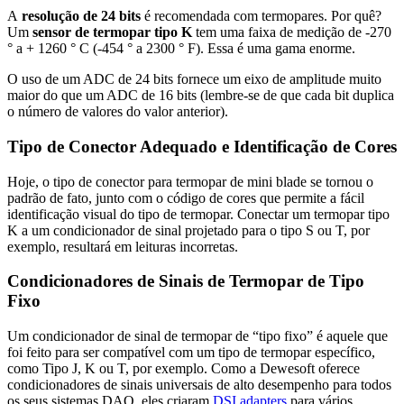
A
resolução de 24 bits
é recomendada com termopares. Por quê?
Um
sensor de termopar tipo K
tem uma faixa de medição de -270
° a + 1260 ° C (-454 ° a 2300 ° F). Essa é uma gama enorme.
O uso de um ADC de 24 bits fornece um eixo de amplitude muito
maior do que um ADC de 16 bits (lembre-se de que cada bit duplica
o número de valores do valor anterior).
Tipo de Conector Adequado e Identificação de Cores
Hoje, o tipo de conector para termopar de mini blade se tornou o
padrão de fato, junto com o código de cores que permite a fácil
identificação visual do tipo de termopar. Conectar um termopar tipo
K a um condicionador de sinal projetado para o tipo S ou T, por
exemplo, resultará em leituras incorretas.
Condicionadores de Sinais de Termopar de Tipo
Fixo
Um condicionador de sinal de termopar de “tipo fixo” é aquele que
foi feito para ser compatível com um tipo de termopar específico,
como Tipo J, K ou T, por exemplo. Como a Dewesoft oferece
condicionadores de sinais universais de alto desempenho para todos
os seus sistemas DAQ, eles criaram
DSI adapters
para vários