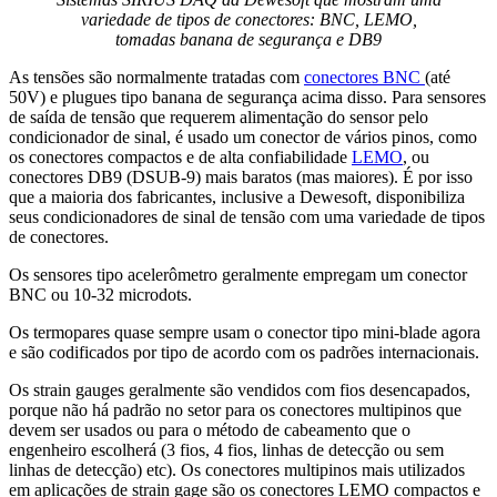
variedade de tipos de conectores: BNC, LEMO,
tomadas banana de segurança e DB9
As tensões são normalmente tratadas com
conectores BNC
(até
50V) e plugues tipo banana de segurança acima disso. Para sensores
de saída de tensão que requerem alimentação do sensor pelo
condicionador de sinal, é usado um conector de vários pinos, como
os conectores compactos e de alta confiabilidade
LEMO
, ou
conectores DB9 (DSUB-9) mais baratos (mas maiores). É por isso
que a maioria dos fabricantes, inclusive a Dewesoft, disponibiliza
seus condicionadores de sinal de tensão com uma variedade de tipos
de conectores.
Os sensores tipo acelerômetro geralmente empregam um conector
BNC ou 10-32 microdots.
Os termopares quase sempre usam o conector tipo mini-blade agora
e são codificados por tipo de acordo com os padrões internacionais.
Os strain gauges geralmente são vendidos com fios desencapados,
porque não há padrão no setor para os conectores multipinos que
devem ser usados ou para o método de cabeamento que o
engenheiro escolherá (3 fios, 4 fios, linhas de detecção ou sem
linhas de detecção) etc). Os conectores multipinos mais utilizados
em aplicações de strain gage são os conectores LEMO compactos e