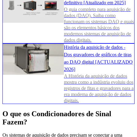
definitivo [Atualizado em 2025]
O guia completo para aquisição de
dados (DAQ). Saiba como
funcionam os sistemas DAQ e quais
são os elementos básicos dos
modernos sistemas de aquisição de
dados digitais.
História da aquisição de dados -
Dos gravadores de gráficos de tiras
ao DAQ digital [ACTUALIZADO
2026]
A História da aquisição de dados
mostra como a indústria evoluiu dos
registros de fitas e gravadores para a
era moderna de aquisição de dados
digitais.
O que os Condicionadores de Sinal
Fazem?
Os sistemas de aquisição de dados precisam se conectar a uma