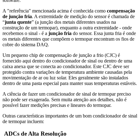
software.
A "referência" mencionada acima é conhecida como
compensação
de junção fria
. A extremidade de medição do sensor é chamada de
“
junta quente
” (a junção dos metais diferentes usados ​​na
construção de um termopar), enquanto a outra extremidade - onde
recebemos o sinal - é a
junção fria
do sensor. Essa junta fria é onde
os metais diferentes que compõem o termopar encontram os fios de
cobre do sistema DAQ.
Um pequeno chip de compensação de junção a frio (CJC) é
fornecido aqui dentro do condicionador de sinal ou dentro de uma
caixa anexa que se conecta ao condicionador. Este CJC deve ser
protegido contra variações de temperatura ambiente causadas pela
movimentação de ar ou luz solar. Eles geralmente são instalados
dentro de uma pasta especial para manter suas temperaturas estáveis.
A ciência de fazer um condicionador de sinal de termopar preciso
não pode ser exagerada. Sem muita atenção aos detalhes, não é
possível fazer medições precisas e lineares do termopar.
Outras características importantes de um bom condicionador de sinal
de termopar incluem:
ADCs de Alta Resolução