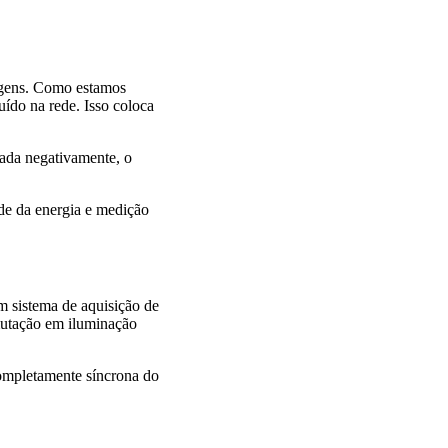
agens. Como estamos
ído na rede. Isso coloca
iada negativamente, o
de da energia e medição
um sistema de aquisição de
mutação em iluminação
completamente síncrona do