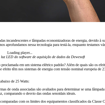
as incandescentes e lâmpadas economizadoras de energia, devido à sua 
nos aprofundamos nessa tecnologia para testá-la, enquanto testamos vá
Loading player...
a luz LED do software de aquisição de dados da Dewesoft
o proclamada em um sistema elétrico padrão? Além de quais são os efei
ue efeito têm nos sistemas de energia com tensão nominal europeia de 2
abaixo de 25 Watts:
formas de onda associadas são avaliados para determinar se uma lâmpad
luz, comparando o desvio das ondas senoidais ideais.
 comparadas com os limites dos equipamentos classificados da Classe