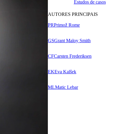
Estudos de casos
AUTORES PRINCIPAIS
PR
Primož Rome
GS
Grant Maloy Smith
CF
Carsten Frederiksen
EK
Eva Kalšek
ML
Matic Lebar